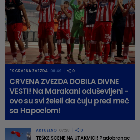
FK CRVENA ZVEZDA
06:49
0
CRVENA ZVEZDA DOBILA DIVNE
VESTI! Na Marakani oduševljeni -
ovo su svi želeli da čuju pred meč
sa Hapoelom!
AKTUELNO
07:28
0
TEŠKE SCENE NA UTAKMICI! Padobranac