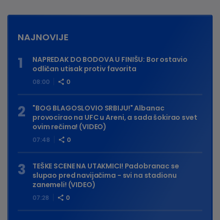
NAJNOVIJE
NAPREDAK DO BODOVA U FINIŠU: Bor ostavio
odličan utisak protiv favorita
08:00
0
"BOG BLAGOSLOVIO SRBIJU!" Albanac
provocirao na UFC u Areni, a sada šokirao svet
ovim rečima! (VIDEO)
07:48
0
TEŠKE SCENE NA UTAKMICI! Padobranac se
slupao pred navijačima - svi na stadionu
zanemeli! (VIDEO)
07:28
0