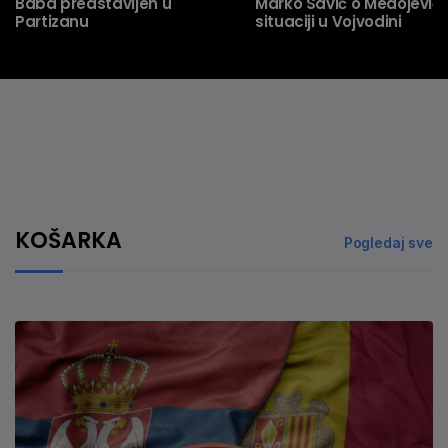
Baba predstavljen u
Marko Savić o Medojeviću
Partizanu
situaciji u Vojvodini
KOŠARKA
Pogledaj sve