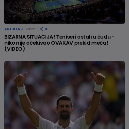
AKTUELNO
20:22
0
BIZARNA SITUACIJA! Teniseri ostali u čudu -
niko nije očekivao OVAKAV prekid meča!
(VIDEO)