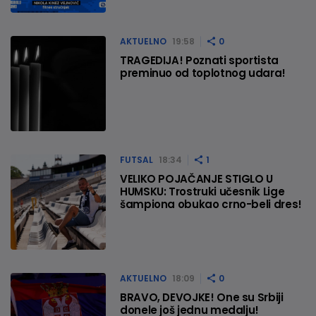
AKTUELNO
19:58
0
TRAGEDIJA! Poznati sportista
preminuo od toplotnog udara!
FUTSAL
18:34
1
VELIKO POJAČANJE STIGLO U
HUMSKU: Trostruki učesnik Lige
šampiona obukao crno-beli dres!
AKTUELNO
18:09
0
BRAVO, DEVOJKE! One su Srbiji
donele još jednu medalju!