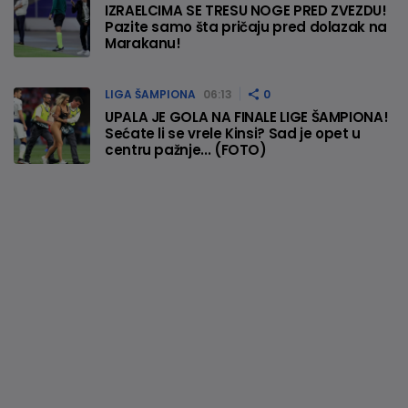
IZRAELCIMA SE TRESU NOGE PRED ZVEZDU!
Pazite samo šta pričaju pred dolazak na
Marakanu!
LIGA ŠAMPIONA
06:13
0
UPALA JE GOLA NA FINALE LIGE ŠAMPIONA!
Sećate li se vrele Kinsi? Sad je opet u
centru pažnje... (FOTO)