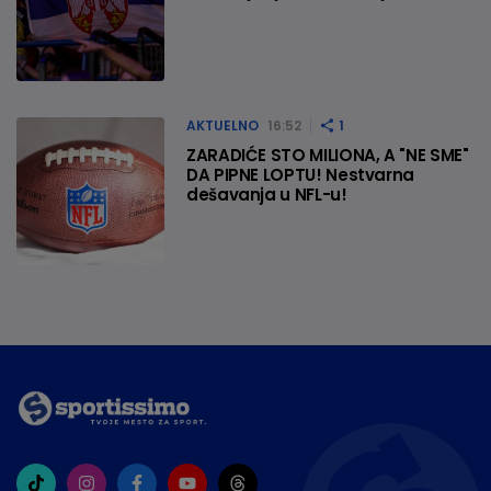
AKTUELNO
16:52
1
ZARADIĆE STO MILIONA, A "NE SME"
DA PIPNE LOPTU! Nestvarna
dešavanja u NFL-u!