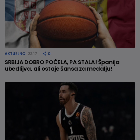
AKTUELNO
22:17
0
SRBIJA DOBRO POČELA, PA STALA! Španija
ubedlijva, ali ostaje šansa za medalju!