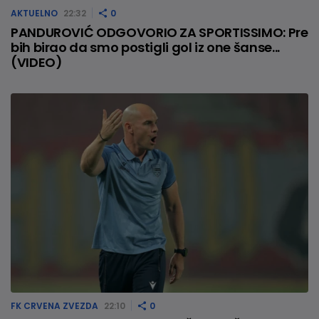
AKTUELNO
22:32
0
PANDUROVIĆ ODGOVORIO ZA SPORTISSIMO: Pre
bih birao da smo postigli gol iz one šanse...
(VIDEO)
FK CRVENA ZVEZDA
22:10
0