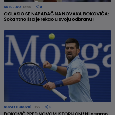
AKTUELNO
12:40
0
OGLASIO SE NAPADAČ NA NOVAKA ĐOKOVIĆA:
Šokantno šta je rekao u svoju odbranu!
NOVAK ĐOKOVIĆ
11:27
0
ĐOKOVIĆ PRED NOVOM ISTORIJOM! Nije samo