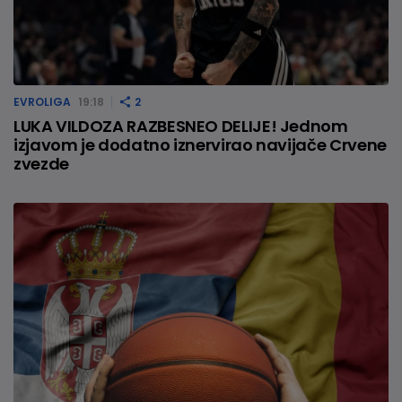
EVROLIGA
19:18
2
LUKA VILDOZA RAZBESNEO DELIJE! Jednom
izjavom je dodatno iznervirao navijače Crvene
zvezde