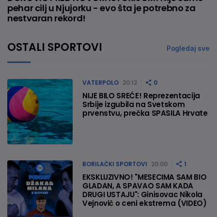
pehar cilj u Njujorku - evo šta je potrebno za
nestvaran rekord!
OSTALI SPORTOVI
Pogledaj sve
VATERPOLO
20:12
0
NIJE BILO SREĆE! Reprezentacija
Srbije izgubila na Svetskom
prvenstvu, prečka SPASILA Hrvate
BORILAČKI SPORTOVI
20:00
1
EKSKLUZIVNO! "MESECIMA SAM BIO
GLADAN, A SPAVAO SAM KADA
DRUGI USTAJU": Ginisovac Nikola
Vejnović o ceni ekstrema (VIDEO)