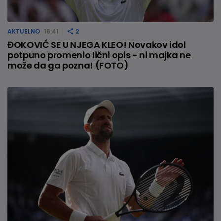
AKTUELNO
16:41
2
ĐOKOVIĆ SE U NJEGA KLEO! Novakov idol
potpuno promenio lični opis - ni majka ne
može da ga pozna! (FOTO)