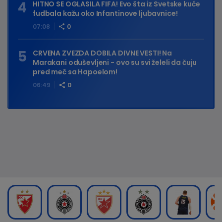
HITNO SE OGLASILA FIFA! Evo šta iz Svetske kuće
fudbala kažu oko Infantinove ljubavnice!
07:08
0
CRVENA ZVEZDA DOBILA DIVNE VESTI! Na
Marakani oduševljeni - ovo su svi želeli da čuju
pred meč sa Hapoelom!
06:49
0