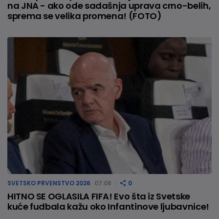
na JNA - ako ode sadašnja uprava crno-belih,
sprema se velika promena! (FOTO)
SVETSKO PRVENSTVO 2026
07:08
0
HITNO SE OGLASILA FIFA! Evo šta iz Svetske
kuće fudbala kažu oko Infantinove ljubavnice!