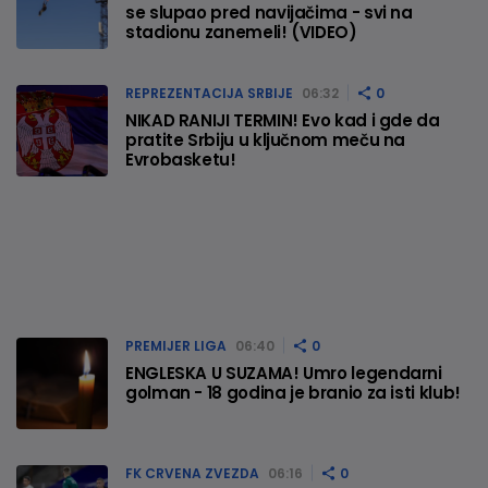
se slupao pred navijačima - svi na
stadionu zanemeli! (VIDEO)
REPREZENTACIJA SRBIJE
06:32
0
NIKAD RANIJI TERMIN! Evo kad i gde da
pratite Srbiju u ključnom meču na
Evrobasketu!
PREMIJER LIGA
06:40
0
ENGLESKA U SUZAMA! Umro legendarni
golman - 18 godina je branio za isti klub!
FK CRVENA ZVEZDA
06:16
0