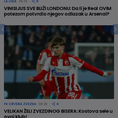
LA LIGA
06:19
0
VINISIJUS SVE BLIŽI LONDONU: Da li je Real OVIM
potezom potvrdio njegov odlazak u Arsenal?
FK CRVENA ZVEZDA
08:28
4
VELIKAN ŽELI ZVEZDINOG BISERA: Kostova sele u
ovaj klub!