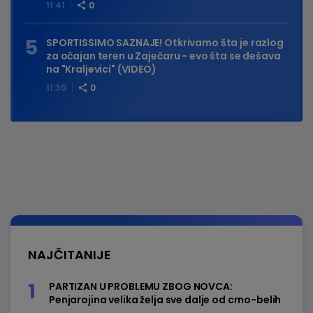
11:41
0
SPORTISSIMO SAZNAJE! Otkrivamo šta je razlog
za očajan teren u Zaječaru - evo šta se dešava
na "Kraljevici" (VIDEO)
11:30
0
NAJČITANIJE
PARTIZAN U PROBLEMU ZBOG NOVCA:
Penjarojina velika želja sve dalje od crno-belih