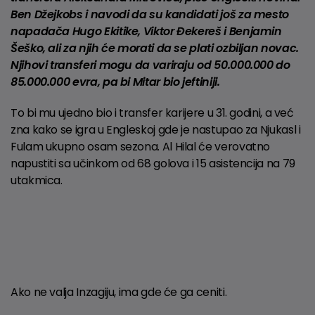
Ben Džejkobs i navodi da su kandidati još za mesto
napadača Hugo Ekitike, Viktor Đekereš i Benjamin
Šeško, ali za njih će morati da se plati ozbiljan novac.
Njihovi transferi mogu da variraju od 50.000.000 do
85.000.000 evra, pa bi Mitar bio jeftiniji.
To bi mu ujedno bio i transfer karijere u 31. godini, a već
zna kako se igra u Engleskoj gde je nastupao za Njukasl i
Fulam ukupno osam sezona. Al Hilal će verovatno
napustiti sa učinkom od 68 golova i 15 asistencija na 79
utakmica.
Ako ne valja Inzagiju, ima gde će ga ceniti.