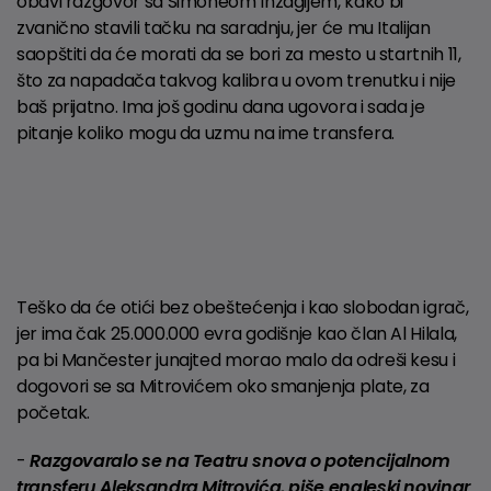
obavi razgovor sa Simoneom Inzagijem, kako bi
zvanično stavili tačku na saradnju, jer će mu Italijan
saopštiti da će morati da se bori za mesto u startnih 11,
što za napadača takvog kalibra u ovom trenutku i nije
baš prijatno. Ima još godinu dana ugovora i sada je
pitanje koliko mogu da uzmu na ime transfera.
Teško da će otići bez obeštećenja i kao slobodan igrač,
jer ima čak 25.000.000 evra godišnje kao član Al Hilala,
pa bi Mančester junajted morao malo da odreši kesu i
dogovori se sa Mitrovićem oko smanjenja plate, za
početak.
-
Razgovaralo se na Teatru snova o potencijalnom
transferu Aleksandra Mitrovića, piše engleski novinar