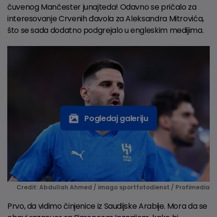
čuvenog Mančester junajteda! Odavno se pričalo za
interesovanje Crvenih đavola za Aleksandra Mitrovića,
što se sada dodatno podgrejalo u engleskim medijima.
Pogledaj galeriju
Credit: Abdullah Ahmed / imago sportfotodienst / Profimedia
Prvo, da vidimo činjenice iz Saudijske Arabije. Mora da se