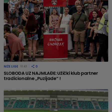
NIŽE LIGE
11:41
0
SLOBODA UZ NAJMLAĐE: Užički klub partner
tradicionalne „Puzijade“ !