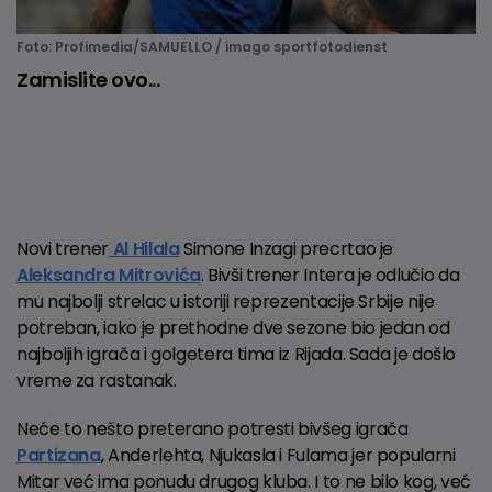
Foto: Profimedia/SAMUELLO / imago sportfotodienst
Zamislite ovo...
Novi trener
Al Hilala
Simone Inzagi precrtao je
Aleksandra Mitrovića
. Bivši trener Intera je odlučio da
mu najbolji strelac u istoriji reprezentacije Srbije nije
potreban, iako je prethodne dve sezone bio jedan od
najboljih igrača i golgetera tima iz Rijada. Sada je došlo
vreme za rastanak.
Neće to nešto preterano potresti bivšeg igrača
Partizana
, Anderlehta, Njukasla i Fulama jer popularni
Mitar već ima ponudu drugog kluba. I to ne bilo kog, već