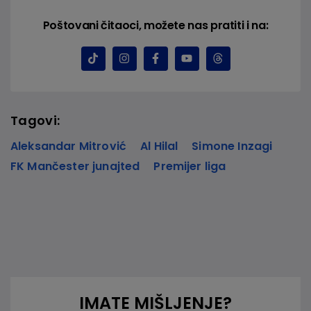
Poštovani čitaoci, možete nas pratiti i na:
Tagovi:
Aleksandar Mitrović
Al Hilal
Simone Inzagi
FK Mančester junajted
Premijer liga
IMATE MIŠLJENJE?