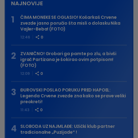
NAJNOVIJE
ČIMA MONEKE SE OGLASIO! Košarkaš Crvene
zvezde jasno poručio šta misli o dolasku Nika
Vajler-Beba! (FOTO)
12:46
0
ZVANIČNO! Grobari ga pamte po zlu, a bivši
igrač Partizana je šokirao ovim potpisom!
(FOTO)
12:09
0
ĐUROVSKI POSLAO PORUKU PRED HAPOEL:
Legenda Crvene zvezde zna kako se prave veliki
preokreti!
11:43
0
SLOBODA UZ NAJMLAĐE: Užički klub partner
tradicionalne „Puzijade“ !