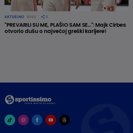
AKTUELNO
10:50
1
"PREVARILI SU ME, PLAŠIO SAM SE...": Majk Cirbes
otvorio dušu o najvećoj greški karijere!