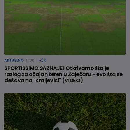
AKTUELNO
11:30
0
SPORTISSIMO SAZNAJE! Otkrivamo šta je
razlog za očajan teren u Zaječaru - evo šta se
dešava na "Kraljevici" (VIDEO)