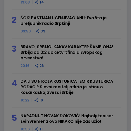
19:08
14
ŠOK! BASTIJAN UCENJIVAO ANU: Evo šta je
preljubnik radio Srpkinji
09:50
39
BRAVO, SRBIJO! KAKAV KARAKTER ŠAMPIONA!
Srbija od 0:2 do četvrtfinala Evropskog
prvenstva!
20:16
26
DA LI SU NIKOLA KUSTURICA I EMIR KUSTURICA
ROĐACI? Slavni reditelj otkrio je istinu o
košarkaškoj zvezdi Srbije
10:22
19
NAPADNUT NOVAK ĐOKOVIĆ! Najbolji teniser
svih vremena ovo NIKAKO nije zaslužio!
10:56
11