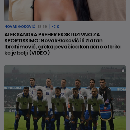
NOVAK ĐOKOVIĆ
18:59
0
ALEKSANDRA PREHER EKSKLUZIVNO ZA
SPORTISSIMO: Novak Đoković ili Zlatan
Ibrahimović, grčka pevačica konačno otkrila
ko je bolji (VIDEO)