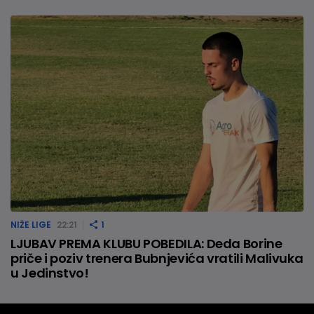
NIŽE LIGE
22:21
1
LJUBAV PREMA KLUBU POBEDILA: Deda Borine
priče i poziv trenera Bubnjevića vratili Malivuka
u Jedinstvo!