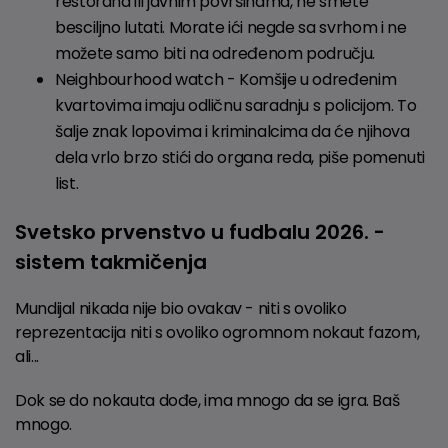
restorana ili javnim površinama, ne smete
besciljno lutati. Morate ići negde sa svrhom i ne
možete samo biti na određenom području.
Neighbourhood watch - Komšije u određenim
kvartovima imaju odličnu saradnju s policijom. To
šalje znak lopovima i kriminalcima da će njihova
dela vrlo brzo stići do organa reda, piše pomenuti
list.
Svetsko prvenstvo u fudbalu 2026. -
sistem takmičenja
Mundijal nikada nije bio ovakav - niti s ovoliko
reprezentacija niti s ovoliko ogromnom nokaut fazom,
ali...
Dok se do nokauta dođe, ima mnogo da se igra. Baš
mnogo.