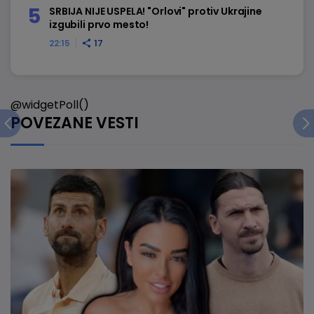
SRBIJA NIJE USPELA! "Orlovi" protiv Ukrajine
izgubili prvo mesto!
22:15
17
@widgetPoll()
POVEZANE VESTI