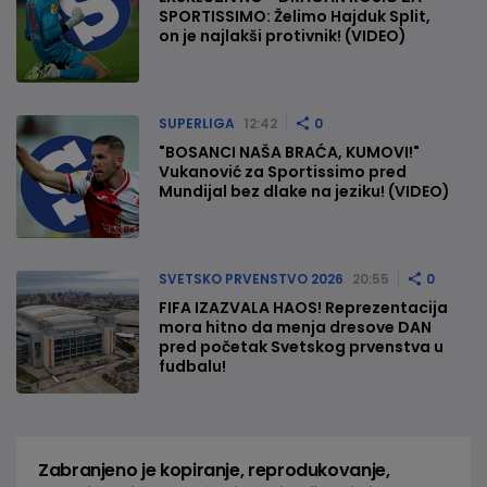
SPORTISSIMO: Želimo Hajduk Split,
on je najlakši protivnik! (VIDEO)
SUPERLIGA
12:42
0
"BOSANCI NAŠA BRAĆA, KUMOVI!"
Vukanović za Sportissimo pred
Mundijal bez dlake na jeziku! (VIDEO)
SVETSKO PRVENSTVO 2026
20:55
0
FIFA IZAZVALA HAOS! Reprezentacija
mora hitno da menja dresove DAN
pred početak Svetskog prvenstva u
fudbalu!
Zabranjeno je kopiranje, reprodukovanje,