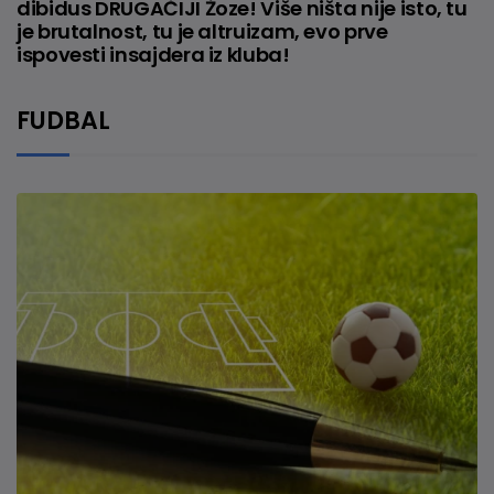
dibidus DRUGAČIJI Žoze! Više ništa nije isto, tu
je brutalnost, tu je altruizam, evo prve
ispovesti insajdera iz kluba!
FUDBAL