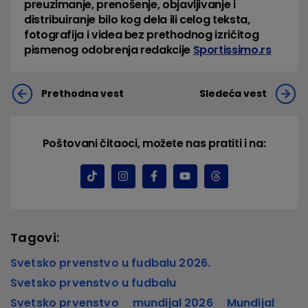
preuzimanje, prenošenje, objavljivanje i
distribuiranje bilo kog dela ili celog teksta,
fotografija i videa bez prethodnog izričitog
pismenog odobrenja redakcije
Sportissimo.rs
Prethodna vest
Sledeća vest
Poštovani čitaoci, možete nas pratiti i na:
Tagovi:
Svetsko prvenstvo u fudbalu 2026.
Svetsko prvenstvo u fudbalu
Svetsko prvenstvo
mundijal 2026
Mundijal