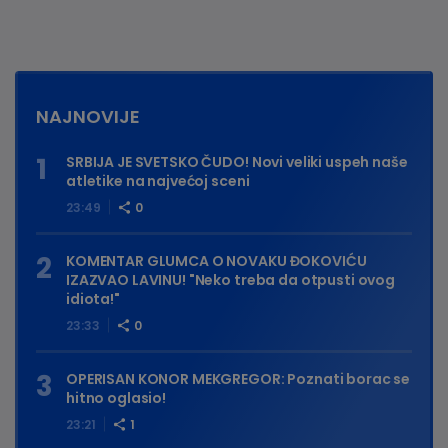
NAJNOVIJE
SRBIJA JE SVETSKO ČUDO! Novi veliki uspeh naše
atletike na najvećoj sceni
23:49
0
KOMENTAR GLUMCA O NOVAKU ĐOKOVIĆU
IZAZVAO LAVINU! "Neko treba da otpusti ovog
idiota!"
23:33
0
OPERISAN KONOR MEKGREGOR: Poznati borac se
hitno oglasio!
23:21
1