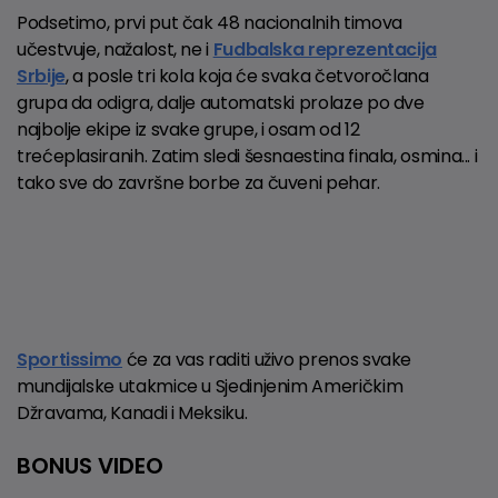
Podsetimo, prvi put čak 48 nacionalnih timova
učestvuje, nažalost, ne i
Fudbalska reprezentacija
Srbije
, a posle tri kola koja će svaka četvoročlana
grupa da odigra, dalje automatski prolaze po dve
najbolje ekipe iz svake grupe, i osam od 12
trećeplasiranih. Zatim sledi šesnaestina finala, osmina... i
tako sve do završne borbe za čuveni pehar.
Sportissimo
će za vas raditi uživo prenos svake
mundijalske utakmice u Sjedinjenim Američkim
Džravama, Kanadi i Meksiku.
BONUS VIDEO