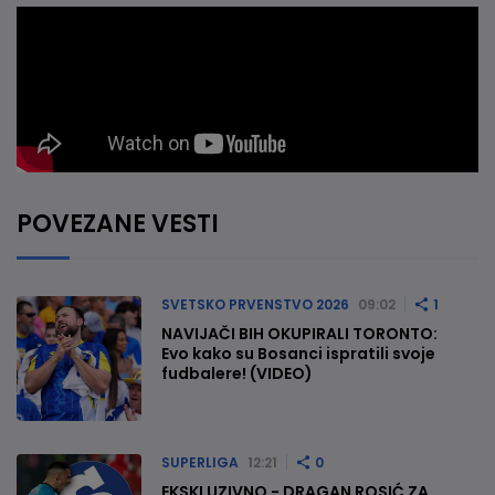
POVEZANE VESTI
SVETSKO PRVENSTVO 2026
09:02
1
NAVIJAČI BIH OKUPIRALI TORONTO:
Evo kako su Bosanci ispratili svoje
fudbalere! (VIDEO)
SUPERLIGA
12:21
0
EKSKLUZIVNO - DRAGAN ROSIĆ ZA