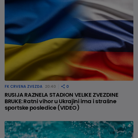
FK CRVENA ZVEZDA
20:40
0
RUSIJA RAZNELA STADION VELIKE ZVEZDINE
BRUKE: Ratni vihor u Ukrajini ima i strašne
sportske posledice (VIDEO)