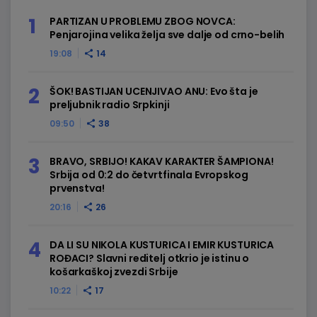
PARTIZAN U PROBLEMU ZBOG NOVCA:
Penjarojina velika želja sve dalje od crno-belih
19:08
14
ŠOK! BASTIJAN UCENJIVAO ANU: Evo šta je
preljubnik radio Srpkinji
09:50
38
BRAVO, SRBIJO! KAKAV KARAKTER ŠAMPIONA!
Srbija od 0:2 do četvrtfinala Evropskog
prvenstva!
20:16
26
DA LI SU NIKOLA KUSTURICA I EMIR KUSTURICA
ROĐACI? Slavni reditelj otkrio je istinu o
košarkaškoj zvezdi Srbije
10:22
17