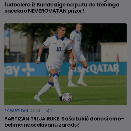
fudbalera iz Bundeslige na putu do treninga
sačekao NEVEROVATAN prizor!
FK PARTIZAN
22:43
1
PARTIZAN TRLJA RUKE: Saša Lukić donosi crno-
belima neočekivanu zaradu!