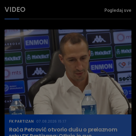
VIDEO
Pogledaj sve
FK PARTIZAN
07.08.2026 15:17
Raća Petrović otvorio dušu o prelaznom
roku FK Partizana: Otkrio je sve