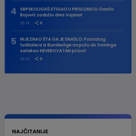
SRPSKOLIGAŠ STIGAO U PRISLONICU: Danilo
Bojović zadužio dres Vujana!
23:19
0
NIJE ZNAO ŠTA GA JE SNAŠLO: Poznatog
fudbalera iz Bundeslige na putu do treninga
sačekao NEVEROVATAN prizor!
23:13
0
NAJČITANIJE