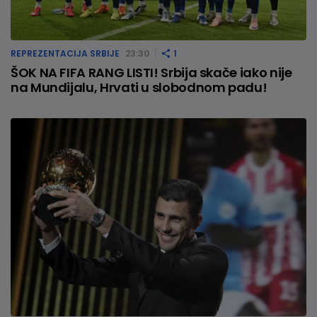
REPREZENTACIJA SRBIJE
23:30
1
ŠOK NA FIFA RANG LISTI! Srbija skače iako nije
na Mundijalu, Hrvati u slobodnom padu!