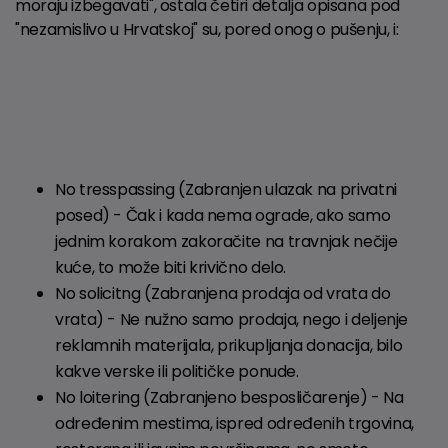
moraju izbegavati", ostala četiri detalja opisana pod
"nezamislivo u Hrvatskoj" su, pored onog o pušenju, i:
No tresspassing (Zabranjen ulazak na privatni
posed) - Čak i kada nema ograde, ako samo
jednim korakom zakoračite na travnjak nečije
kuće, to može biti krivično delo.
No solicitng (Zabranjena prodaja od vrata do
vrata) - Ne nužno samo prodaja, nego i deljenje
reklamnih materijala, prikupljanja donacija, bilo
kakve verske ili političke ponude.
No loitering (Zabranjeno besposličarenje) - Na
određenim mestima, ispred određenih trgovina,