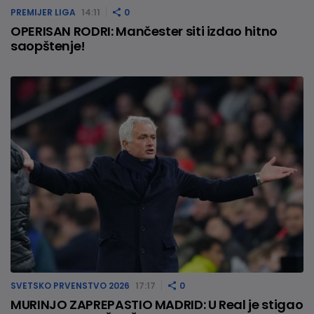
PREMIJER LIGA
14:11
0
OPERISAN RODRI: Mančester siti izdao hitno
saopštenje!
SVETSKO PRVENSTVO 2026
17:17
0
MURINJO ZAPREPASTIO MADRID: U Real je stigao