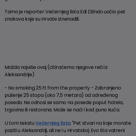
Tamo je reporter Večernjeg lista Edi Džindo uočio pet
znakova koje su Hrvate iznenadili.
Možda najviše ovaj (citiraćemo njegove reči iz
Aleksandrije)
- No smoking 25 ft from the property - Zabranjeno
pušenje 25 stopa (oko 7,5 metara) od određenog
poseda. Ne odnosi se samo na posede poput hotela,
trgovina ili restorana. Može se naći i kod puno kuća.
U tom tekstu
Večernjeg lista
"Pet stvari na koje morate
paziti u Aleksandriji, ali ne i u Hrvatskoj: Evo šta vatreni