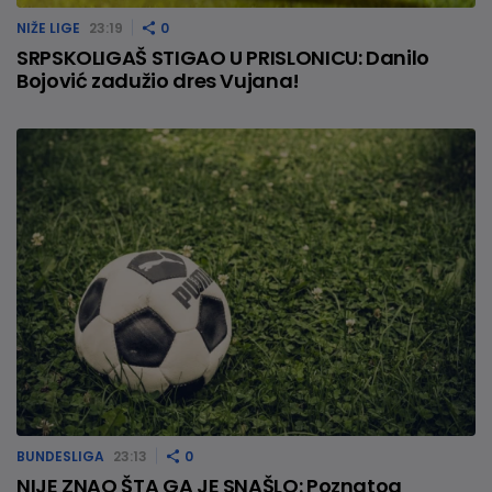
NIŽE LIGE
23:19
0
SRPSKOLIGAŠ STIGAO U PRISLONICU: Danilo
Bojović zadužio dres Vujana!
BUNDESLIGA
23:13
0
NIJE ZNAO ŠTA GA JE SNAŠLO: Poznatog