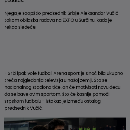
podatak.
Njega je saopštio predsednik Srbije Aleksandar Vučić
tokom obilaska radova na EXPO u Surčinu, kada je
rekao sledeće:
- Srbi ipak vole fudbal. Arena sport je sinoć bila ukupno
treća najgledanija televizija u našoj zemlji. Što se
nacionalnog stadiona tiče, on će motivisati novu decu
da se bave ovim sportom, što će kasnije pomoći
srpskom fudbalu - istakao je između ostalog
predsednik Vučić.