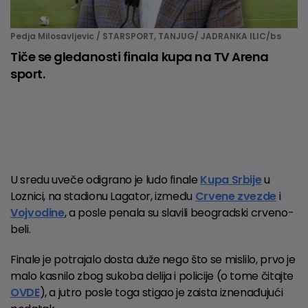
Pedja Milosavljevic / STARSPORT, TANJUG/ JADRANKA ILIC/bs
Tiče se gledanosti finala kupa na TV Arena
sport.
U sredu uveče odigrano je ludo finale
Kupa Srbije
u
Loznici, na stadionu Lagator, između
Crvene zvezde
i
Vojvodine
, a posle penala su slavili beogradski crveno-
beli.
Finale je potrajalo dosta duže nego što se mislilo, prvo je
malo kasnilo zbog sukoba delija i policije (o tome čitajte
OVDE
), a jutro posle toga stigao je zaista iznenađujući