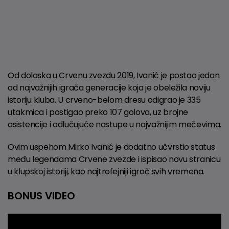
Od dolaska u Crvenu zvezdu 2019, Ivanić je postao jedan
od najvažnijih igrača generacije koja je obeležila noviju
istoriju kluba. U crveno-belom dresu odigrao je 335
utakmica i postigao preko 107 golova, uz brojne
asistencije i odlučujuće nastupe u najvažnijim mečevima.
Ovim uspehom Mirko Ivanić je dodatno učvrstio status
među legendama Crvene zvezde i ispisao novu stranicu
u klupskoj istoriji, kao najtrofejniji igrač svih vremena.
BONUS VIDEO