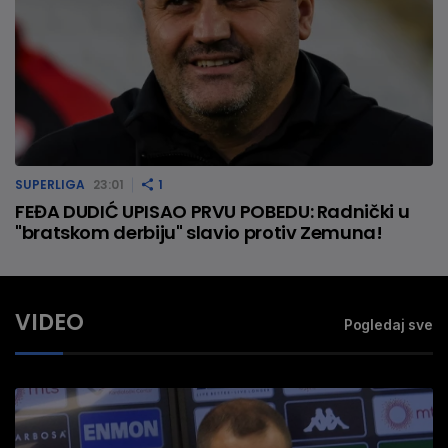
SUPERLIGA
23:01
1
FEĐA DUDIĆ UPISAO PRVU POBEDU: Radnički u
"bratskom derbiju" slavio protiv Zemuna!
VIDEO
Pogledaj sve