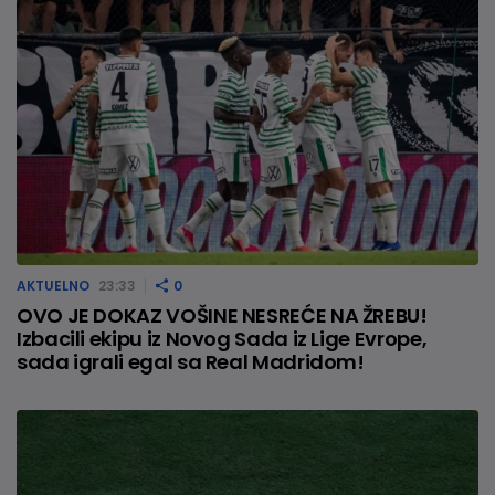
AKTUELNO
23:33
0
OVO JE DOKAZ VOŠINE NESREĆE NA ŽREBU!
Izbacili ekipu iz Novog Sada iz Lige Evrope,
sada igrali egal sa Real Madridom!