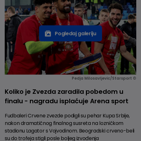
Pogledaj galeriju
Pedja Milosavljevic/Starsport ©
Koliko je Zvezda zaradila pobedom u
finalu - nagradu isplaćuje Arena sport
Fudbaleri Crvene zvezde podigli su pehar Kupa Srbije,
nakon dramatičnog finalnog susreta na lozničkom
stadionu Lagator s Vojvodinom. Beogradski crveno-beli
su do trofeja stigli posle boljeg izvođenja