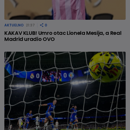
AKTUELNO
21:37
0
KAKAV KLUB! Umro otac Lionela Mesija, a Real
Madrid uradio OVO