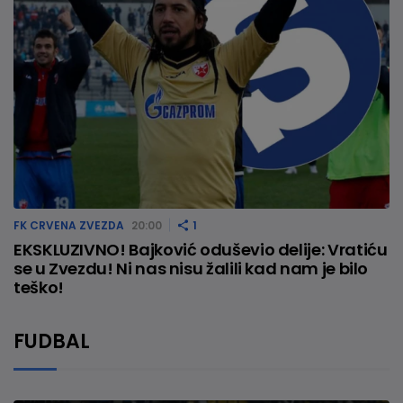
FK CRVENA ZVEZDA
20:00
1
EKSKLUZIVNO! Bajković oduševio delije: Vratiću
se u Zvezdu! Ni nas nisu žalili kad nam je bilo
teško!
FUDBAL