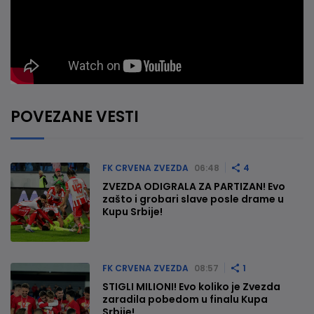
POVEZANE VESTI
FK CRVENA ZVEZDA
06:48
4
ZVEZDA ODIGRALA ZA PARTIZAN! Evo
zašto i grobari slave posle drame u
Kupu Srbije!
FK CRVENA ZVEZDA
08:57
1
STIGLI MILIONI! Evo koliko je Zvezda
zaradila pobedom u finalu Kupa
Srbije!