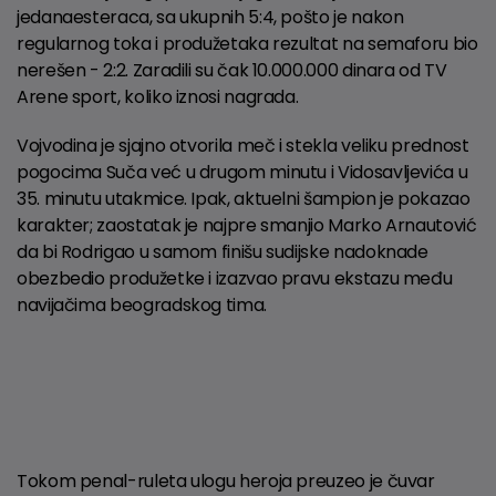
jedanaesteraca, sa ukupnih 5:4, pošto je nakon
regularnog toka i produžetaka rezultat na semaforu bio
nerešen - 2:2. Zaradili su čak 10.000.000 dinara od TV
Arene sport, koliko iznosi nagrada.
Vojvodina je sjajno otvorila meč i stekla veliku prednost
pogocima Suča već u drugom minutu i Vidosavljevića u
35. minutu utakmice. Ipak, aktuelni šampion je pokazao
karakter; zaostatak je najpre smanjio Marko Arnautović
da bi Rodrigao u samom finišu sudijske nadoknade
obezbedio produžetke i izazvao pravu ekstazu među
navijačima beogradskog tima.
Tokom penal-ruleta ulogu heroja preuzeo je čuvar