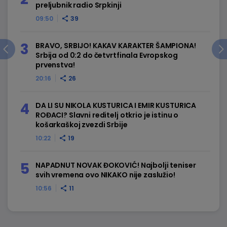
preljubnik radio Srpkinji
09:50
39
BRAVO, SRBIJO! KAKAV KARAKTER ŠAMPIONA!
Srbija od 0:2 do četvrtfinala Evropskog
prvenstva!
20:16
26
DA LI SU NIKOLA KUSTURICA I EMIR KUSTURICA
ROĐACI? Slavni reditelj otkrio je istinu o
košarkaškoj zvezdi Srbije
10:22
19
NAPADNUT NOVAK ĐOKOVIĆ! Najbolji teniser
svih vremena ovo NIKAKO nije zaslužio!
10:56
11