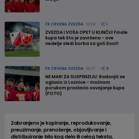
FK CRVENA ZVEZDA
10:02
1
ZVEZDA I VOŠA OPET U KLINČU! Finale
kupa tek što je završeno - ove
nedelje sledi borba za goli život!
FK CRVENA ZVEZDA
10:27
0
NE MARI ZA SUSPENZIJU: Radonjić se
oglasio iz Loznice - moćnom
porukom proslavio osvajanje kupa
(FOTO)
Zabranjeno je kopiranje, reprodukovanje,
preuzimanje, prenošenje, objavljivanje i
distribuiranje bilo kog dela ili celog teksta,