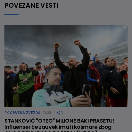
POVEZANE VESTI
FK CRVENA ZVEZDA
11:23
1
STANKOVIĆ "OTEO" MILIONE BAKI PRASETU!
Influenser će zauvek imati košmare zbog