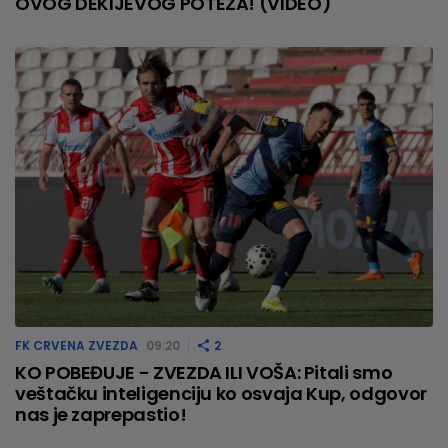
OVOG DEKIJEVOG POTEZA! (VIDEO)
FK CRVENA ZVEZDA
09:20
2
KO POBEĐUJE - ZVEZDA ILI VOŠA: Pitali smo
veštačku inteligenciju ko osvaja Kup, odgovor
nas je zaprepastio!