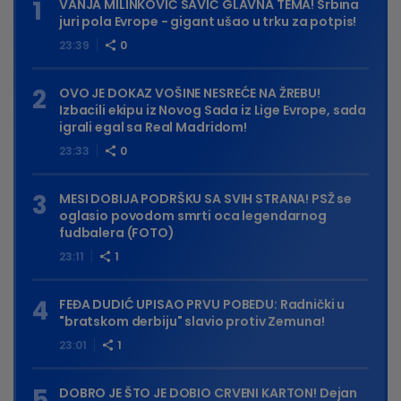
VANJA MILINKOVIĆ SAVIĆ GLAVNA TEMA! Srbina
juri pola Evrope - gigant ušao u trku za potpis!
23:39
0
OVO JE DOKAZ VOŠINE NESREĆE NA ŽREBU!
Izbacili ekipu iz Novog Sada iz Lige Evrope, sada
igrali egal sa Real Madridom!
23:33
0
MESI DOBIJA PODRŠKU SA SVIH STRANA! PSŽ se
oglasio povodom smrti oca legendarnog
fudbalera (FOTO)
23:11
1
FEĐA DUDIĆ UPISAO PRVU POBEDU: Radnički u
"bratskom derbiju" slavio protiv Zemuna!
23:01
1
DOBRO JE ŠTO JE DOBIO CRVENI KARTON! Dejan