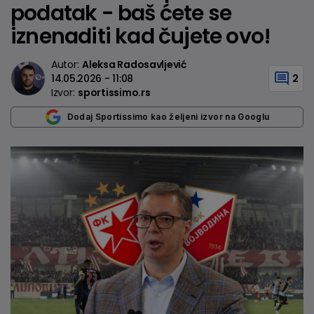
podatak - baš ćete se
iznenaditi kad čujete ovo!
Autor:
Aleksa Radosavljević
14.05.2026 - 11:08
2
Izvor:
sportissimo.rs
Dodaj Sportissimo kao željeni izvor na Googlu