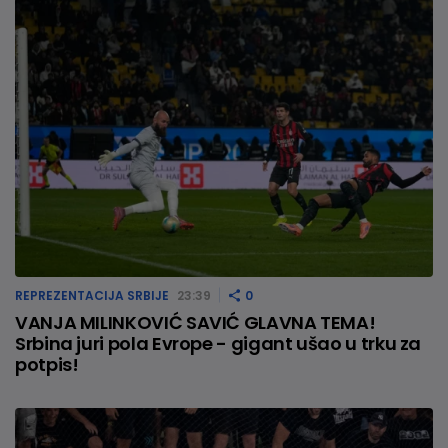
REPREZENTACIJA SRBIJE
23:39
0
VANJA MILINKOVIĆ SAVIĆ GLAVNA TEMA!
Srbina juri pola Evrope - gigant ušao u trku za
potpis!