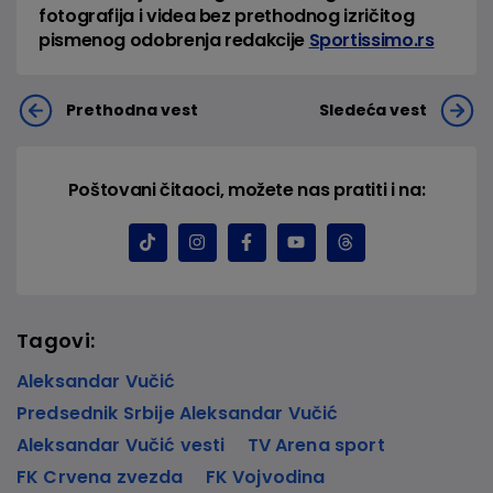
fotografija i videa bez prethodnog izričitog
pismenog odobrenja redakcije
Sportissimo.rs
Prethodna vest
Sledeća vest
Poštovani čitaoci, možete nas pratiti i na:
Tagovi:
Aleksandar Vučić
Predsednik Srbije Aleksandar Vučić
Aleksandar Vučić vesti
TV Arena sport
FK Crvena zvezda
FK Vojvodina