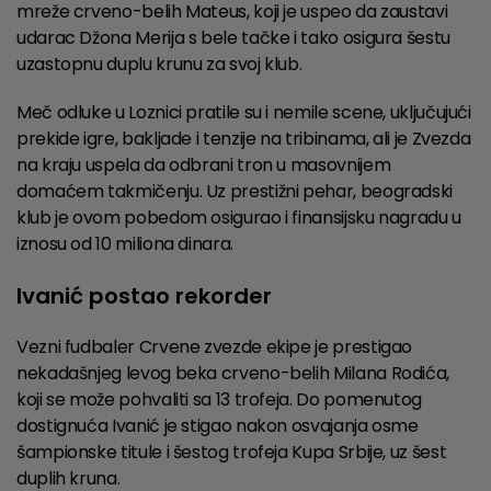
mreže crveno-belih Mateus, koji je uspeo da zaustavi
udarac Džona Merija s bele tačke i tako osigura šestu
uzastopnu duplu krunu za svoj klub.
Meč odluke u Loznici pratile su i nemile scene, uključujući
prekide igre, bakljade i tenzije na tribinama, ali je Zvezda
na kraju uspela da odbrani tron u masovnijem
domaćem takmičenju. Uz prestižni pehar, beogradski
klub je ovom pobedom osigurao i finansijsku nagradu u
iznosu od 10 miliona dinara.
Ivanić postao rekorder
Vezni fudbaler Crvene zvezde ekipe je prestigao
nekadašnjeg levog beka crveno-belih Milana Rodića,
koji se može pohvaliti sa 13 trofeja. Do pomenutog
dostignuća Ivanić je stigao nakon osvajanja osme
šampionske titule i šestog trofeja Kupa Srbije, uz šest
duplih kruna.