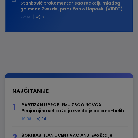
Stanković prokomentarisao reakciju mladog
golmana Zvezde, pa pričao o Hapoelu (VIDEO)
22:34
0
NAJČITANIJE
PARTIZAN U PROBLEMU ZBOG NOVCA:
Penjarojina velika želja sve dalje od crno-belih
19:08
14
ŠOK! BASTIJAN UCENJIVAO ANU: Evo šta je