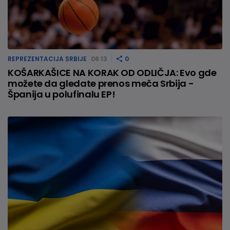
REPREZENTACIJA SRBIJE
06:13
0
KOŠARKAŠICE NA KORAK OD ODLIČJA: Evo gde
možete da gledate prenos meča Srbija -
Španija u polufinalu EP!