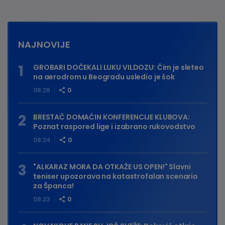
NAJNOVIJE
GROBARI DOČEKALI LUKU VILDOZU: Čim je sleteo
na aerodrom u Beogradu usledio je šok
08:28
0
BRESTAČ DOMAĆIN KONFERENCIJE KLUBOVA:
Poznat raspored lige i izabrano rukovodstvo
08:24
0
"ALKARAZ MORA DA OTKAŽE US OPEN!" Slavni
teniser upozorava na katastrofalan scenario
za Španca!
08:23
0