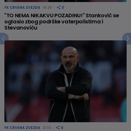
FK CRVENA ZVEZDA
15:29
0
"TO NEMA NIKAKVU POZADINU!" Stanković se
oglasio zbog podrške vaterpolistima i
Stevanoviću
FK CRVENA ZVEZDA
21:10
0