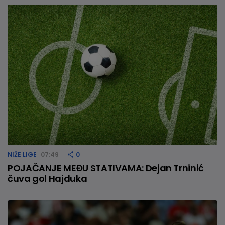
NIŽE LIGE
07:49
0
POJAČANJE MEĐU STATIVAMA: Dejan Trninić
čuva gol Hajduka