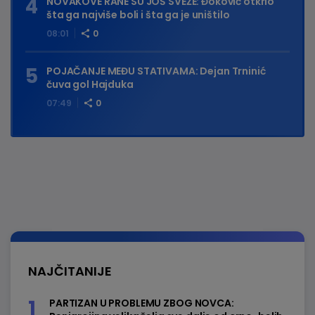
NOVAKOVE RANE SU JOŠ SVEŽE: Đoković otkrio
šta ga najviše boli i šta ga je uništilo
08:01
0
POJAČANJE MEĐU STATIVAMA: Dejan Trninić
čuva gol Hajduka
07:49
0
NAJČITANIJE
PARTIZAN U PROBLEMU ZBOG NOVCA: