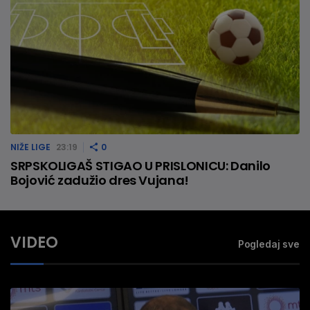
NIŽE LIGE
23:19
0
SRPSKOLIGAŠ STIGAO U PRISLONICU: Danilo
Bojović zadužio dres Vujana!
VIDEO
Pogledaj sve