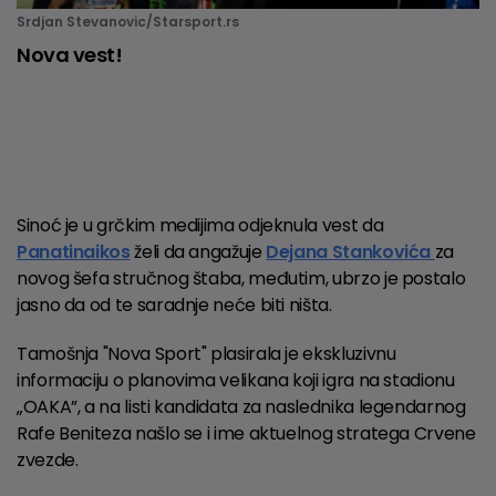
Srdjan Stevanovic/Starsport.rs
Nova vest!
Sinoć je u grčkim medijima odjeknula vest da
Panatinaikos
želi da angažuje
Dejana Stankovića
za
novog šefa stručnog štaba, međutim, ubrzo je postalo
jasno da od te saradnje neće biti ništa.
Tamošnja "Nova Sport" plasirala je ekskluzivnu
informaciju o planovima velikana koji igra na stadionu
„OAKA”, a na listi kandidata za naslednika legendarnog
Rafe Beniteza našlo se i ime aktuelnog stratega Crvene
zvezde.