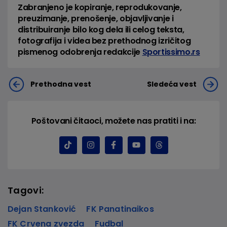
Zabranjeno je kopiranje, reprodukovanje,
preuzimanje, prenošenje, objavljivanje i
distribuiranje bilo kog dela ili celog teksta,
fotografija i videa bez prethodnog izričitog
pismenog odobrenja redakcije
Sportissimo.rs
Prethodna vest
Sledeća vest
Poštovani čitaoci, možete nas pratiti i na:
Tagovi:
Dejan Stanković
FK Panatinaikos
FK Crvena zvezda
Fudbal