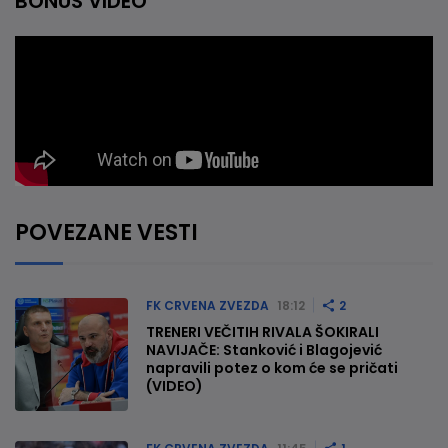
BONUS VIDEO
POVEZANE VESTI
FK CRVENA ZVEZDA
18:12
2
TRENERI VEČITIH RIVALA ŠOKIRALI
NAVIJAČE: Stanković i Blagojević
napravili potez o kom će se pričati
(VIDEO)