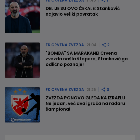
FK CRVENA ZVEZDA
11:45
1
DELIJE SU OVO ČEKALE: Stanković
najavio veliki povratak
FK CRVENA ZVEZDA
21:04
2
"BOMBA" SA MARAKANE! Crvena
zvezda našla štopera, Stanković ga
odlično poznaje!
FK CRVENA ZVEZDA
21:26
0
ZVEZDA PONOVO GLEDA KA IZRAELU:
Ne jedan, već dva igrača na radaru
šampiona!