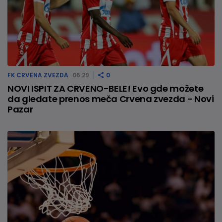
FK CRVENA ZVEZDA
06:29
0
NOVI ISPIT ZA CRVENO-BELE! Evo gde možete
da gledate prenos meča Crvena zvezda - Novi
Pazar