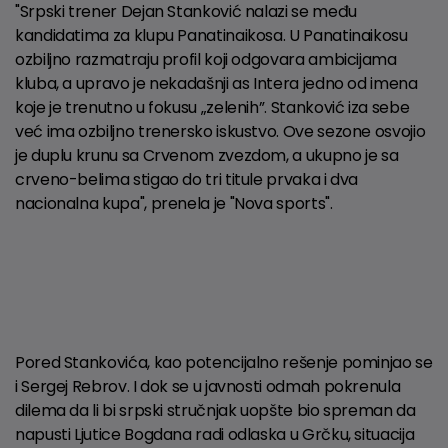
"Srpski trener Dejan Stanković nalazi se među
kandidatima za klupu Panatinaikosa. U Panatinaikosu
ozbiljno razmatraju profil koji odgovara ambicijama
kluba, a upravo je nekadašnji as Intera jedno od imena
koje je trenutno u fokusu „zelenih”. Stanković iza sebe
već ima ozbiljno trenersko iskustvo. Ove sezone osvojio
je duplu krunu sa Crvenom zvezdom, a ukupno je sa
crveno-belima stigao do tri titule prvaka i dva
nacionalna kupa", prenela je "Nova sports".
Pored Stankovića, kao potencijalno rešenje pominjao se
i Sergej Rebrov. I dok se u javnosti odmah pokrenula
dilema da li bi srpski stručnjak uopšte bio spreman da
napusti Ljutice Bogdana radi odlaska u Grčku, situacija