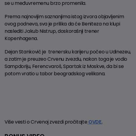
se u međuvremenu brzo promenila.
Prema najnovijim saznanjima istog izvora objavljenim
ovog podneva, sva je prilika da će Beniteza na klupi
naslediti Jakub Nistrup, doskorašnji trener
Kopenhagena.
Dejan Stanković je trenersku karijeru počeo u Udinezeu,
a zatim je preuzeo Crvenu zvezdu, nakon toga je vodio
Sampdoriju, Ferencvaroš, Spartak iz Moskve, da bi se
potom vratio u tabor beogradskog velikana.
Više vesti o Crvenoj zvezdi pročitajte
OVDE.