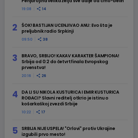
Penjarojina velika želja sve dalje od crno-belih
19:08
14
ŠOK! BASTIJAN UCENJIVAO ANU: Evo šta je
preljubnik radio Srpkinji
09:50
38
BRAVO, SRBIJO! KAKAV KARAKTER ŠAMPIONA!
Srbija od 0:2 do četvrtfinala Evropskog
prvenstva!
20:16
26
DA LI SU NIKOLA KUSTURICA I EMIR KUSTURICA
ROĐACI? Slavni reditelj otkrio je istinu o
košarkaškoj zvezdi Srbije
10:22
17
SRBIJA NIJE USPELA! "Orlovi" protiv Ukrajine
izgubili prvo mesto!