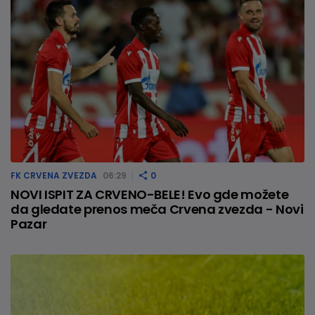
FK CRVENA ZVEZDA
06:29
0
NOVI ISPIT ZA CRVENO-BELE! Evo gde možete
da gledate prenos meča Crvena zvezda - Novi
Pazar