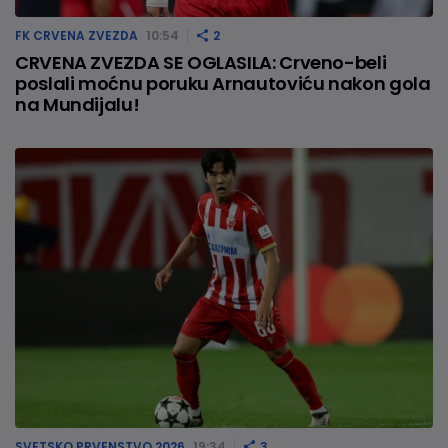
FK CRVENA ZVEZDA
10:54
2
CRVENA ZVEZDA SE OGLASILA: Crveno-beli
poslali moćnu poruku Arnautoviću nakon gola
na Mundijalu!
SVETSKO PRVENSTVO 2026
19:34
3