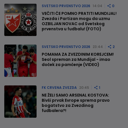
SVETSKO PRVENSTVO 2026
14:04
0
VEČITI ĆE POMNO PRATITI MUNDIJAL!
Zvezda i Partizan mogu da uzmu
OZBILJAN NOVAC od Svetskog
prvenstva u fudbalu! (FOTO)
SVETSKO PRVENSTVO 2026
23:44
2
POMAMA ZA ZVEZDINIM KOREJCEM!
Seol spreman za Mundijal - imao
doček za pamćenje (VIDEO)
FK CRVENA ZVEZDA
20:45
1
NE ŽELI SAMO ARSENAL KOSTOVA:
Bivši prvak Evrope sprema pravo
bogatstvo za Zvezdinog
fudbalera?!