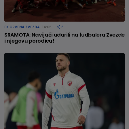
FK CRVENA ZVEZDA
14:05
5
SRAMOTA: Navijači udarili na fudbalera Zvezde
i njegovu porodicu!