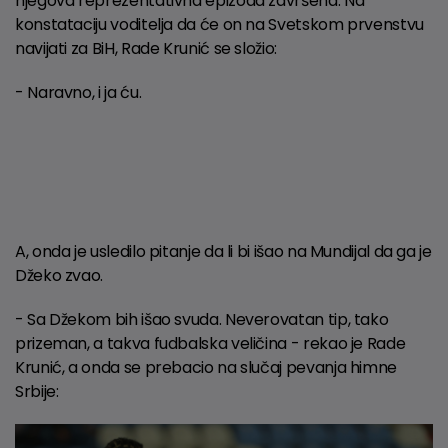
njegova reprezentativna epizoda završena. Na
konstataciju voditelja da će on na Svetskom prvenstvu
navijati za BiH, Rade Krunić se složio:
- Naravno, i ja ću.
A, onda je usledilo pitanje da li bi išao na Mundijal da ga je
Džeko zvao.
- Sa Džekom bih išao svuda. Neverovatan tip, tako
prizeman, a takva fudbalska veličina - rekao je Rade
Krunić, a onda se prebacio na slučaj pevanja himne
Srbije: