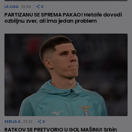
LA LIGA
23:56
0
PARTIZANU SE SPREMA PAKAO! Hetafe dovodi
ozbiljnu zver, ali ima jedan problem
SERIJA A
23:22
0
RATKOV SE PRETVORIO U GOL MAŠINU! Srbin