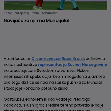
Foto: Starsport/Srđan Stevanović
Navijaću za njih na Mundijalu!
Vezni fudbaler
Crvene zvezde
Rade Krunić
definitivno
neće nastupati za
reprezentaciju Bosne i Hercegovine
na predstojećem Svetskom prvenstvu. Nakon
višemesečnih spekulacija i brojnih nagađanja u javnosti
oko toga da li će se naći na spisku putnika za Mundijal,
situacija je konačno potpuno jasna.
Gostujući u jednoj emisiji kod voditelja Predraga
Popovića, iskusni igrač sredine terena potvrdio je da je