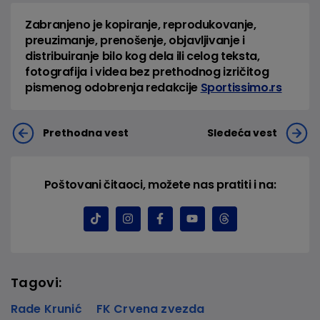
Zabranjeno je kopiranje, reprodukovanje,
preuzimanje, prenošenje, objavljivanje i
distribuiranje bilo kog dela ili celog teksta,
fotografija i videa bez prethodnog izričitog
pismenog odobrenja redakcije
Sportissimo.rs
Prethodna vest
Sledeća vest
Poštovani čitaoci, možete nas pratiti i na:
Tagovi:
Rade Krunić
FK Crvena zvezda