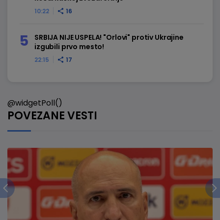
10:22
16
SRBIJA NIJE USPELA! "Orlovi" protiv Ukrajine
izgubili prvo mesto!
22:15
17
@widgetPoll()
POVEZANE VESTI