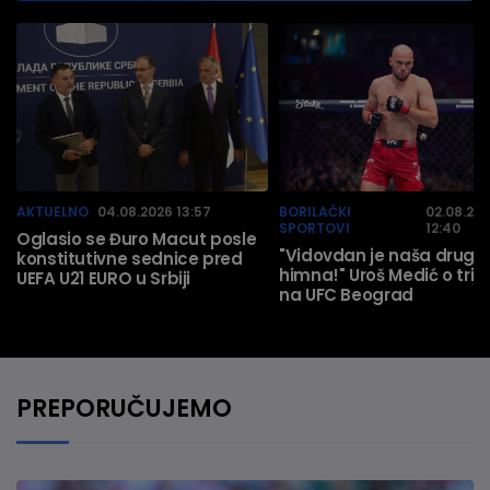
AKTUELNO
04.08.2026 13:57
BORILAČKI
02.08.20
SPORTOVI
12:40
Oglasio se Đuro Macut posle
"Vidovdan je naša druga
konstitutivne sednice pred
himna!" Uroš Medić o trij
UEFA U21 EURO u Srbiji
na UFC Beograd
PREPORUČUJEMO