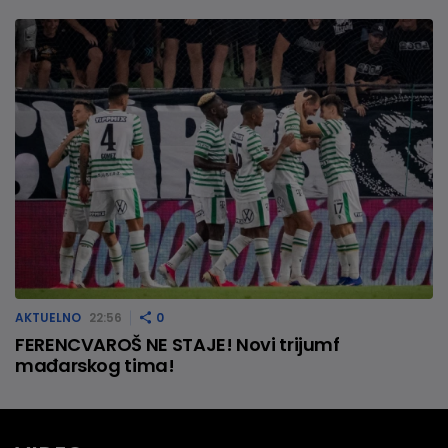
AKTUELNO
22:56
0
FERENCVAROŠ NE STAJE! Novi trijumf
mađarskog tima!