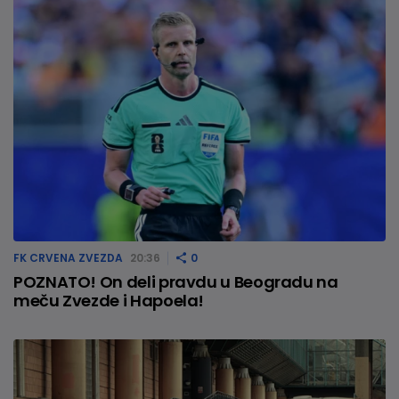
FK CRVENA ZVEZDA
20:36
0
POZNATO! On deli pravdu u Beogradu na
meču Zvezde i Hapoela!