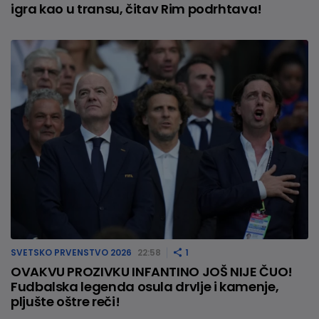
igra kao u transu, čitav Rim podrhtava!
SVETSKO PRVENSTVO 2026
22:58
1
OVAKVU PROZIVKU INFANTINO JOŠ NIJE ČUO!
Fudbalska legenda osula drvlje i kamenje,
pljušte oštre reči!