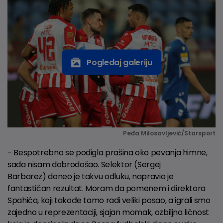
Pogledaj galeriju
Peđa Milosavljević/Starsport
- Bespotrebno se podigla prašina oko pevanja himne,
sada nisam dobrodošao. Selektor (Sergej
Barbarez) doneo je takvu odluku, napravio je
fantastičan rezultat. Moram da pomenem i direktora
Spahića, koji takođe tamo radi veliki posao, a igrali smo
zajedno u reprezentaciji, sjajan momak, ozbiljna ličnost