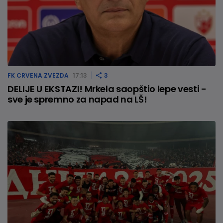
FK CRVENA ZVEZDA
17:13
3
DELIJE U EKSTAZI! Mrkela saopštio lepe vesti -
sve je spremno za napad na LŠ!