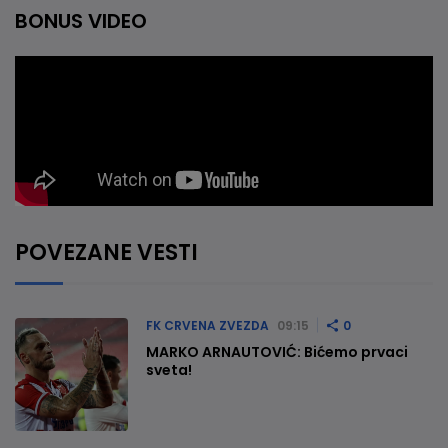
BONUS VIDEO
POVEZANE VESTI
FK CRVENA ZVEZDA
09:15
0
MARKO ARNAUTOVIĆ: Bićemo prvaci
sveta!