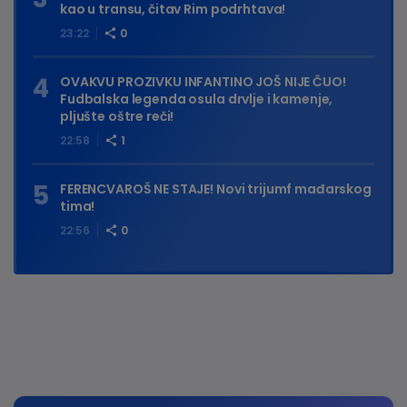
kao u transu, čitav Rim podrhtava!
23:22
0
OVAKVU PROZIVKU INFANTINO JOŠ NIJE ČUO!
Fudbalska legenda osula drvlje i kamenje,
pljušte oštre reči!
22:58
1
FERENCVAROŠ NE STAJE! Novi trijumf mađarskog
tima!
22:56
0