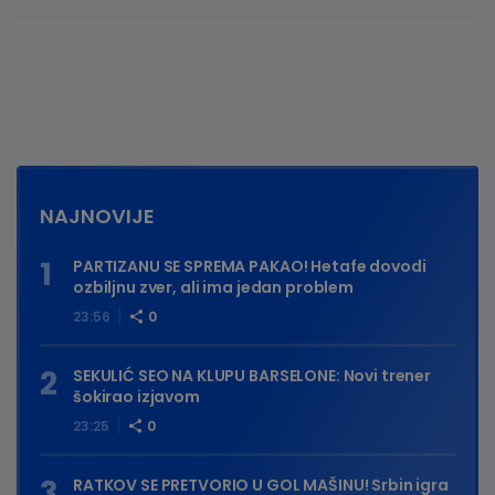
NAJNOVIJE
PARTIZANU SE SPREMA PAKAO! Hetafe dovodi
ozbiljnu zver, ali ima jedan problem
23:56
0
SEKULIĆ SEO NA KLUPU BARSELONE: Novi trener
šokirao izjavom
23:25
0
RATKOV SE PRETVORIO U GOL MAŠINU! Srbin igra