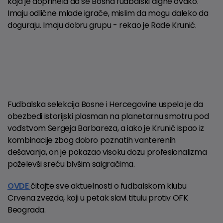
koja je doprinela da se Bosna fudbalski digne ovako.
Imaju odlične mlade igrače, mislim da mogu daleko da
doguraju. Imaju dobru grupu - rekao je Rade Krunić.
Fudbalska selekcija Bosne i Hercegovine uspela je da
obezbedi istorijski plasman na planetarnu smotru pod
vođstvom Sergeja Barbareza, a iako je Krunić ispao iz
kombinacije zbog dobro poznatih vanterenih
dešavanja, on je pokazao visoku dozu profesionalizma
poželevši sreću bivšim saigračima.
OVDE
čitajte sve aktuelnosti o fudbalskom klubu
Crvena zvezda, koji u petak slavi titulu protiv OFK
Beograda.