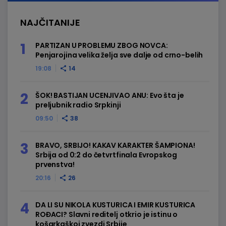
NAJČITANIJE
PARTIZAN U PROBLEMU ZBOG NOVCA:
Penjarojina velika želja sve dalje od crno-belih
19:08
14
ŠOK! BASTIJAN UCENJIVAO ANU: Evo šta je
preljubnik radio Srpkinji
09:50
38
BRAVO, SRBIJO! KAKAV KARAKTER ŠAMPIONA!
Srbija od 0:2 do četvrtfinala Evropskog
prvenstva!
20:16
26
DA LI SU NIKOLA KUSTURICA I EMIR KUSTURICA
ROĐACI? Slavni reditelj otkrio je istinu o
košarkaškoj zvezdi Srbije