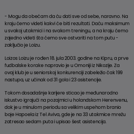
- Mogu da obećam da ću dati sve od sebe, naravno. Na
kraju ćemo videti kakvi će biti rezultati. Daću maksimum
u svakoj utakmici i na svakom treningu, a na kraju ćemo
zajedno videti šta ćemo sve ostvariti na tom putu -
zaključio je Loizu.
Loizos Loizu je rođen 18. jula 2003. godine na Kipru, a prve
fudbalske korake napravio je u Omoniji iz Nikozije. Za
ovaj klub je u seniorskoj konkurenciji zabeležio čak 199
nastupa, uz učinak od 31 gola i 23 asistencije.
Tokom dosadašnje karijere sticao je međunarodno
iskustvo igrajući na pozajmici u holandskom Herenvenu,
dok je u minulom periodu sa velikim uspehom branio
boje Hapoela iz Tel Aviva, gde je na 33 utakmice mrežu
zatresao sedam puta i upisao šest asistencija.