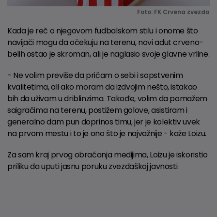
Foto: FK Crvena zvezda
Kada je reč o njegovom fudbalskom stilu i onome što
navijači mogu da očekuju na terenu, novi adut crveno-
belih ostao je skroman, ali je naglasio svoje glavne vrline.
- Ne volim previše da pričam o sebi i sopstvenim
kvalitetima, ali ako moram da izdvojim nešto, istakao
bih da uživam u driblinzima. Takođe, volim da pomažem
saigračima na terenu, postižem golove, asistiram i
generalno dam pun doprinos timu, jer je kolektiv uvek
na prvom mestu i to je ono što je najvažnije - kaže Loizu.
Za sam kraj prvog obraćanja medijima, Loizu je iskoristio
priliku da uputi jasnu poruku zvezdaškoj javnosti.