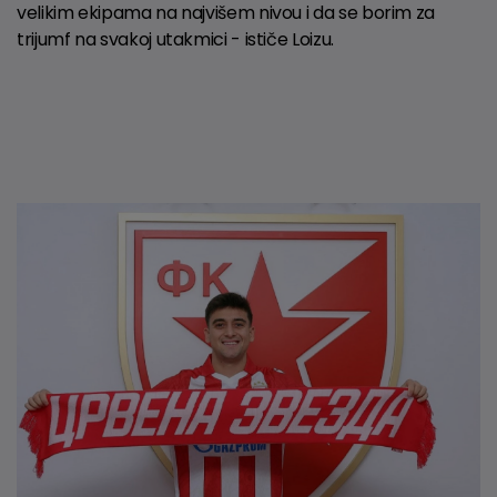
velikim ekipama na najvišem nivou i da se borim za
trijumf na svakoj utakmici - ističe Loizu.