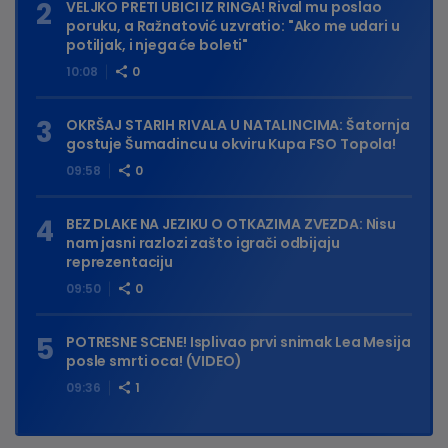
VELJKO PRETI UBICI IZ RINGA! Rival mu poslao
poruku, a Ražnatović uzvratio: "Ako me udari u
potiljak, i njega će boleti"
10:08
0
OKRŠAJ STARIH RIVALA U NATALINCIMA: Šatornja
gostuje Šumadincu u okviru Kupa FSO Topola!
09:58
0
BEZ DLAKE NA JEZIKU O OTKAZIMA ZVEZDA: Nisu
nam jasni razlozi zašto igrači odbijaju
reprezentaciju
09:50
0
POTRESNE SCENE! Isplivao prvi snimak Lea Mesija
posle smrti oca! (VIDEO)
09:36
1