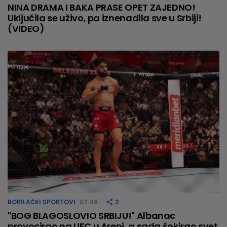
NINA DRAMA I BAKA PRASE OPET ZAJEDNO!
Uključila se uživo, pa iznenadila sve u Srbiji!
(VIDEO)
BORILAČKI SPORTOVI
07:48
2
"BOG BLAGOSLOVIO SRBIJU!" Albanac
provocirao na UFC u Areni, a sada šokirao svet