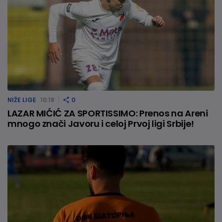
NIŽE LIGE
10:18
0
LAZAR MIĆIĆ ZA SPORTISSIMO: Prenos na Areni
mnogo znači Javoru i celoj Prvoj ligi Srbije!