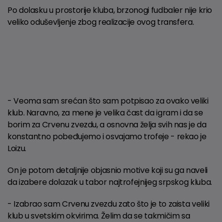
Po dolasku u prostorije kluba, brzonogi fudbaler nije krio
veliko oduševljenje zbog realizacije ovog transfera.
- Veoma sam srećan što sam potpisao za ovako veliki
klub. Naravno, za mene je velika čast da igram i da se
borim za Crvenu zvezdu, a osnovna želja svih nas je da
konstantno pobeđujemo i osvajamo trofeje - rekao je
Loizu.
On je potom detaljnije objasnio motive koji su ga naveli
da izabere dolazak u tabor najtrofejnijeg srpskog kluba.
- Izabrao sam Crvenu zvezdu zato što je to zaista veliki
klub u svetskim okvirima. Želim da se takmičim sa