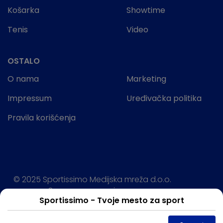
Košarka
Showtime
Tenis
Video
OSTALO
O nama
Marketing
Impressum
Uređivačka politika
Pravila korišćenja
© 2025 Sportissimo Medijska mreža d.o.o.
Sva prava rezervisana.
Sportissimo - Tvoje mesto za sport
Powered by: