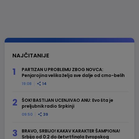
NAJČITANIJE
PARTIZAN U PROBLEMU ZBOG NOVCA:
Penjarojina velika želja sve dalje od crno-belih
19:08
14
ŠOK! BASTIJAN UCENJIVAO ANU: Evo šta je
preljubnik radio Srpkinji
09:50
39
BRAVO, SRBIJO! KAKAV KARAKTER ŠAMPIONA!
Srbija od 0:2 do četvrtfinala Evropskog