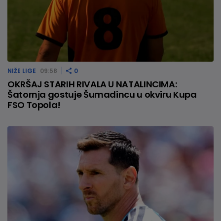
NIŽE LIGE
09:58
0
OKRŠAJ STARIH RIVALA U NATALINCIMA:
Šatornja gostuje Šumadincu u okviru Kupa
FSO Topola!