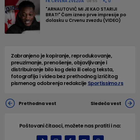
FK CRVENA ZVEZDA
08:55
0
"ARNAUTOVIĆ MI JE KAO STARIJI
BRAT!" Čam izneo prve impresije po
dolasku u Crvenu zvezdu (VIDEO)
Zabranjeno je kopiranje, reprodukovanje,
preuzimanje, prenošenje, objavljivanje i
distribuiranje bilo kog dela ili celog teksta,
fotografija i videa bez prethodnog izričitog
pismenog odobrenja redakcije
Sportissimo.rs
Prethodna vest
Sledeća vest
Poštovani čitaoci, možete nas pratiti i na: