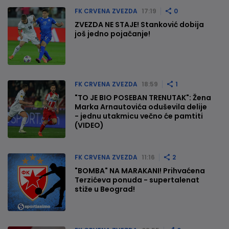
FK CRVENA ZVEZDA
17:19
0
ZVEZDA NE STAJE! Stanković dobija
još jedno pojačanje!
FK CRVENA ZVEZDA
18:59
1
"TO JE BIO POSEBAN TRENUTAK": Žena
Marka Arnautovića oduševila delije
- jednu utakmicu večno će pamtiti
(VIDEO)
FK CRVENA ZVEZDA
11:16
2
"BOMBA" NA MARAKANI! Prihvaćena
Terzićeva ponuda - supertalenat
stiže u Beograd!