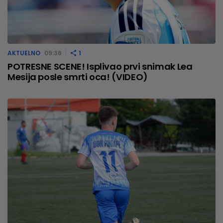
AKTUELNO
09:36
1
POTRESNE SCENE! Isplivao prvi snimak Lea
Mesija posle smrti oca! (VIDEO)