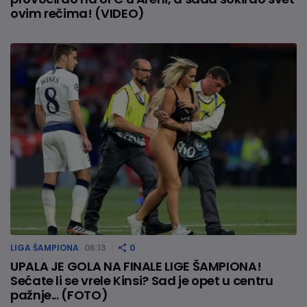
ovim rečima! (VIDEO)
LIGA ŠAMPIONA
06:13
0
UPALA JE GOLA NA FINALE LIGE ŠAMPIONA!
Sećate li se vrele Kinsi? Sad je opet u centru
pažnje... (FOTO)