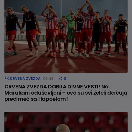
FK CRVENA ZVEZDA
06:49
0
CRVENA ZVEZDA DOBILA DIVNE VESTI! Na
Marakani oduševljeni - ovo su svi želeli da čuju
pred meč sa Hapoelom!