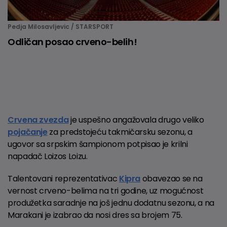
Pedja Milosavljevic / STARSPORT
Odličan posao crveno-belih!
Crvena zvezda
je uspešno angažovala drugo veliko
pojačanje
za predstojeću takmičarsku sezonu, a
ugovor sa srpskim šampionom potpisao je krilni
napadač Loizos Loizu.
Talentovani reprezentativac
Kipra
obavezao se na
vernost crveno-belima na tri godine, uz mogućnost
produžetka saradnje na još jednu dodatnu sezonu, a na
Marakani je izabrao da nosi dres sa brojem 75.