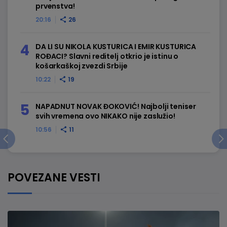
prvenstva!
20:16
26
DA LI SU NIKOLA KUSTURICA I EMIR KUSTURICA
ROĐACI? Slavni reditelj otkrio je istinu o
košarkaškoj zvezdi Srbije
10:22
19
NAPADNUT NOVAK ĐOKOVIĆ! Najbolji teniser
svih vremena ovo NIKAKO nije zaslužio!
10:56
11
POVEZANE VESTI