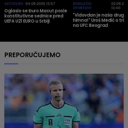
AKTUELNO
04.08.2026 13:57
BORILAČKI
02.08.20
SPORTOVI
12:40
Oglasio se Đuro Macut posle
"Vidovdan je naša druga
konstitutivne sednice pred
himna!" Uroš Medić o trij
UEFA U21 EURO u Srbiji
na UFC Beograd
PREPORUČUJEMO