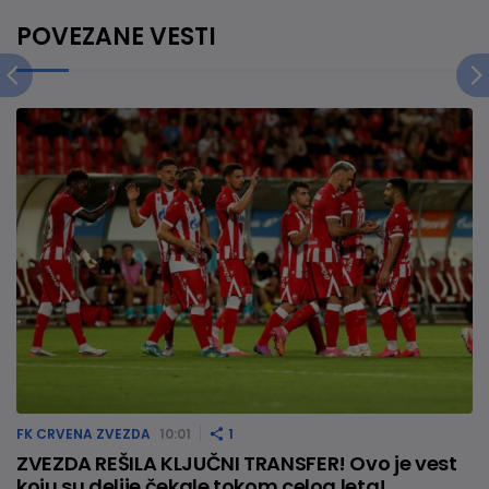
POVEZANE VESTI
FK CRVENA ZVEZDA
10:01
1
ZVEZDA REŠILA KLJUČNI TRANSFER! Ovo je vest
koju su delije čekale tokom celog leta!