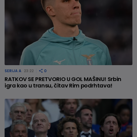
SERIJA A
23:22
0
RATKOV SE PRETVORIO U GOL MAŠINU! Srbin
igra kao u transu, čitav Rim podrhtava!