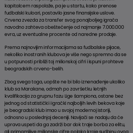
kapitalcem raspolaže, pa je u startu, kako prenose
fudbalski kuloari, postavilo jasne finansijske uslove.
Crvena zvezda za transfer svog ponajboljeg igrača
navodno zahteva obeštećenje od najmanje 7.000.000
evra, uz eventualne procente od naredne prodaje.
Prema najnovijim informacijama sa fudbalske pijace,
nekoliko inostranih klubova je više nego spremno da se
u potpunosti približi toj milionskoj cifri i ispuni prohteve
beogradskih crveno-belih.
Zbog svega toga, uopšte ne bi bilo iznenađenje ukoliko
klub sa Marakane, odmah po završetku letnjih
kvalifikacija za grupnu fazu Lige šampiona, ostane bez
jednog od statistički i igrački najboljih levih bekova koje
je beogradski klub imao u svojoj modernoj istoriji,
odnosno u poslednjoj deceniji. Navijači se nadaju da će
uprava uspeti da ga zadrži bar dok traje borba za elitu,
ali primamljive milionske cifre polako kroje sudbinu ovog