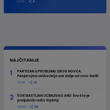
22:56
0
NAJČITANIJE
PARTIZAN U PROBLEMU ZBOG NOVCA:
Penjarojina velika želja sve dalje od crno-belih
19:08
14
ŠOK! BASTIJAN UCENJIVAO ANU: Evo šta je
preljubnik radio Srpkinji
09:50
38