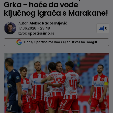
Grka - hoće da vode
ključnog igrača s Marakane!
Autor:
Aleksa Radosavljević
17.06.2026 - 23:48
0
Izvor:
sportissimo.rs
Dodaj Sportissimo kao željeni izvor na Googlu