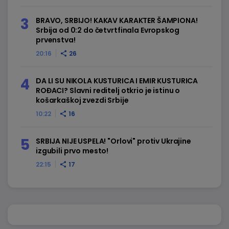
BRAVO, SRBIJO! KAKAV KARAKTER ŠAMPIONA!
Srbija od 0:2 do četvrtfinala Evropskog
prvenstva!
20:16
26
DA LI SU NIKOLA KUSTURICA I EMIR KUSTURICA
ROĐACI? Slavni reditelj otkrio je istinu o
košarkaškoj zvezdi Srbije
10:22
16
SRBIJA NIJE USPELA! "Orlovi" protiv Ukrajine
izgubili prvo mesto!
22:15
17