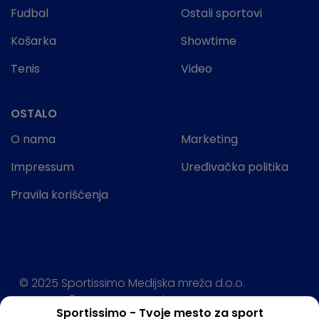
Fudbal
Ostali sportovi
Košarka
Showtime
Tenis
Video
OSTALO
O nama
Marketing
Impressum
Uređivačka politika
Pravila korišćenja
© 2025 Sportissimo Medijska mreža d.o.o.
Sva prava rezervisana.
Sportissimo - Tvoje mesto za sport