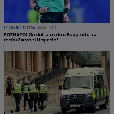
FK CRVENA ZVEZDA
20:36
0
POZNATO! On deli pravdu u Beogradu na
meču Zvezde i Hapoela!