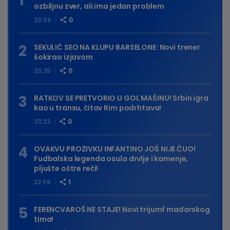
ozbiljnu zver, ali ima jedan problem
23:56
0
SEKULIĆ SEO NA KLUPU BARSELONE: Novi trener
šokirao izjavom
23:25
0
RATKOV SE PRETVORIO U GOL MAŠINU! Srbin igra
kao u transu, čitav Rim podrhtava!
23:22
0
OVAKVU PROZIVKU INFANTINO JOŠ NIJE ČUO!
Fudbalska legenda osula drvlje i kamenje,
pljušte oštre reči!
22:58
1
FERENCVAROŠ NE STAJE! Novi trijumf mađarskog
tima!