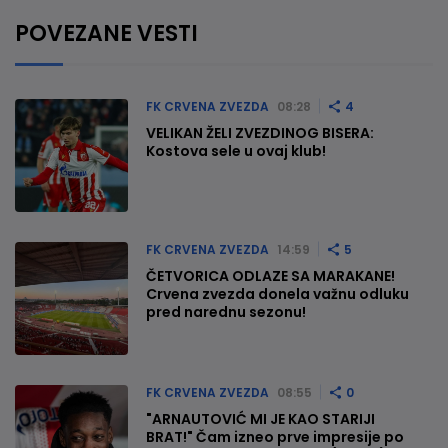
POVEZANE VESTI
FK CRVENA ZVEZDA
08:28
4
VELIKAN ŽELI ZVEZDINOG BISERA:
Kostova sele u ovaj klub!
FK CRVENA ZVEZDA
14:59
5
ČETVORICA ODLAZE SA MARAKANE!
Crvena zvezda donela važnu odluku
pred narednu sezonu!
FK CRVENA ZVEZDA
08:55
0
"ARNAUTOVIĆ MI JE KAO STARIJI
BRAT!" Čam izneo prve impresije po