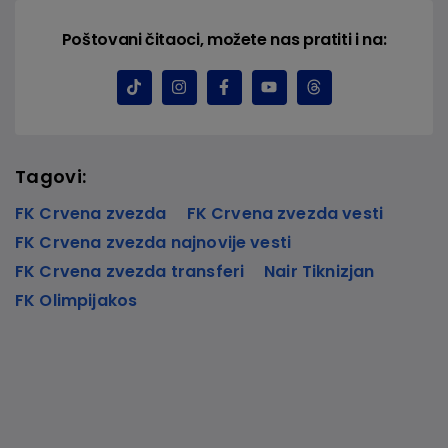
Poštovani čitaoci, možete nas pratiti i na:
Tagovi:
FK Crvena zvezda
FK Crvena zvezda vesti
FK Crvena zvezda najnovije vesti
FK Crvena zvezda transferi
Nair Tiknizjan
FK Olimpijakos