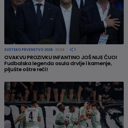
SVETSKO PRVENSTVO 2026
22:58
1
OVAKVU PROZIVKU INFANTINO JOŠ NIJE ČUO!
Fudbalska legenda osula drvlje i kamenje,
pljušte oštre reči!