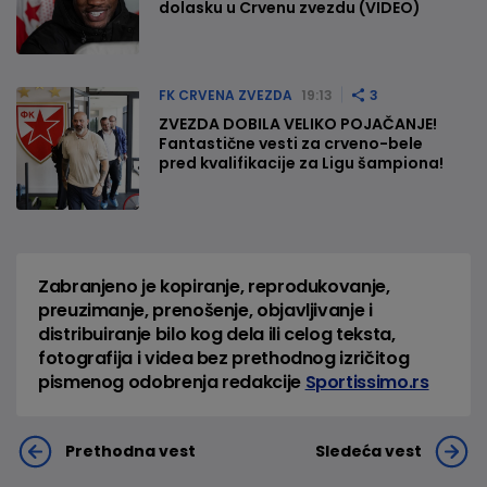
dolasku u Crvenu zvezdu (VIDEO)
FK CRVENA ZVEZDA
19:13
3
ZVEZDA DOBILA VELIKO POJAČANJE!
Fantastične vesti za crveno-bele
pred kvalifikacije za Ligu šampiona!
Zabranjeno je kopiranje, reprodukovanje,
preuzimanje, prenošenje, objavljivanje i
distribuiranje bilo kog dela ili celog teksta,
fotografija i videa bez prethodnog izričitog
pismenog odobrenja redakcije
Sportissimo.rs
Prethodna vest
Sledeća vest