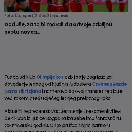
Foto: Starsport/Srđan Stevanović
Doduše, za to bi morali da odvoje ozbiljnu
svotu novca...
Fudbalski klub
Olimpijakos
ozbiljno je zagrizao za
dovođenje jednog od ključnih fudbalera
Crvene zvezde
Naira Tiknizjana
i namerava da ovaj transfer realizuje
već tokom predstojećeg letnjeg prelaznog roka.
Aktuelni reprezentativac Jermenije i nezamenljivi levi
bek kluba iz Ljutice Bogdana iza sebe ima fantastičnu
takmičarsku godinu. On je pružao sjajne partije u