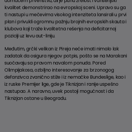
domaćem prvenstvu, ali je punu zrelost i vanserijski
kvalitet demonstrirao na evropskoj sceni. Upravo su ga
ti nastupi u mečevima visokog intenziteta lansirali u prvi
plan i privukli ogromnu pažnju brojnih evropskih skauta i
klubova koji traže kvalitetna rešenja na deficitarnoj
poziciji uz levu aut-liniju.
Međutim, grčki velikan iz Pireja neće imati nimalo lak
zadatak da osigura njegov potpis, pošto se na Marakani
suočavaju sa pravom navalom ponuda. Pored
Olimpijakosa, ozbiljno interesovanje za brzonogog
defanzivca zvanično stiže i iz nemačke Bundeslige, kao i
iz ruske Premijer lige, gde je Tiknizjan i ranije uspešno
nastupao. A naravno, uvek postoji mogućnost i da
Tiknizjan ostane u Beogradu.