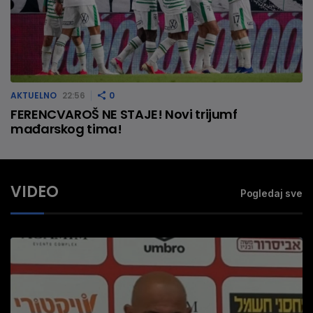
AKTUELNO
22:56
0
FERENCVAROŠ NE STAJE! Novi trijumf
mađarskog tima!
VIDEO
Pogledaj sve