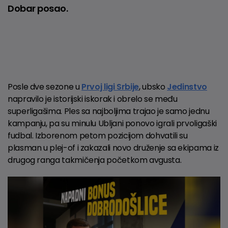
Dobar posao.
Posle dve sezone u
Prvoj ligi Srbije
, ubsko
Jedinstvo
napravilo je istorijski iskorak i obrelo se među
superligašima. Ples sa najboljima trajao je samo jednu
kampanju, pa su minulu Ubljani ponovo igrali prvoligaški
fudbal. Izborenom petom pozicijom dohvatili su
plasman u plej-of i zakazali novo druženje sa ekipama iz
drugog ranga takmičenja početkom avgusta.