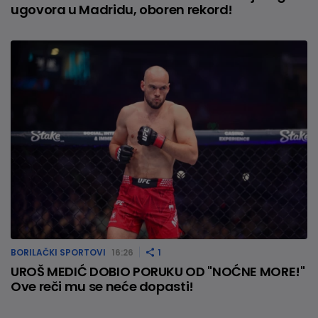
ugovora u Madridu, oboren rekord!
BORILAČKI SPORTOVI
16:26
1
UROŠ MEDIĆ DOBIO PORUKU OD "NOĆNE MORE!"
Ove reči mu se neće dopasti!