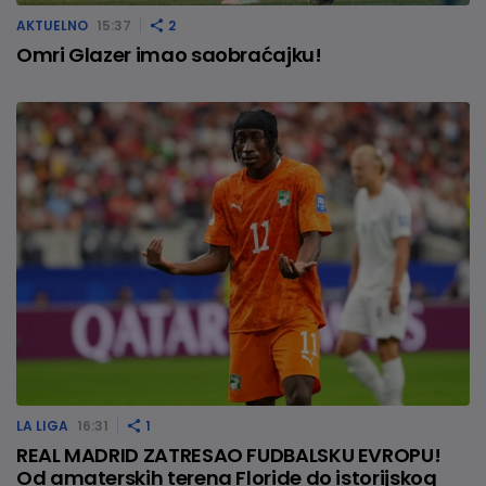
AKTUELNO
15:37
2
Omri Glazer imao saobraćajku!
LA LIGA
16:31
1
REAL MADRID ZATRESAO FUDBALSKU EVROPU!
Od amaterskih terena Floride do istorijskog