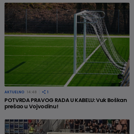
AKTUELNO
14:48
1
POTVRDA PRAVOG RADA U KABELU: Vuk Boškan
prešao u Vojvodinu!