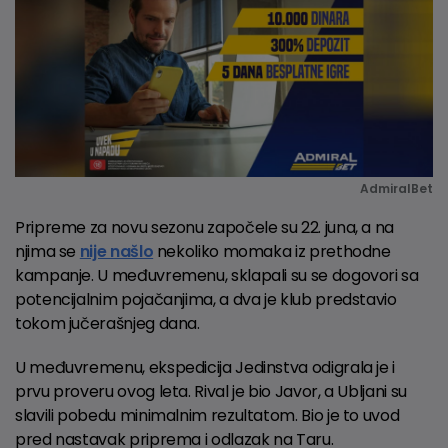
AdmiralBet
Pripreme za novu sezonu započele su 22. juna, a na
njima se
nije našlo
nekoliko momaka iz prethodne
kampanje. U međuvremenu, sklapali su se dogovori sa
potencijalnim pojačanjima, a dva je klub predstavio
tokom jučerašnjeg dana.
U međuvremenu, ekspedicija Jedinstva odigrala je i
prvu proveru ovog leta. Rival je bio Javor, a Ubljani su
slavili pobedu minimalnim rezultatom. Bio je to uvod
pred nastavak priprema i odlazak na Taru.