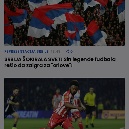
REPREZENTACIJA SRBIJE
18:49
0
SRBIJA ŠOKIRALA SVET! Sin legende fudbala
rešio da zaigra za "orlove"!