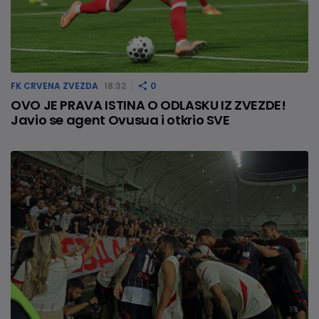
FK CRVENA ZVEZDA
18:32
0
OVO JE PRAVA ISTINA O ODLASKU IZ ZVEZDE!
Javio se agent Ovusua i otkrio SVE