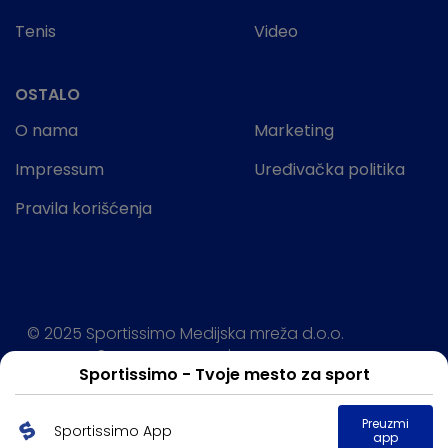
Tenis
Video
OSTALO
O nama
Marketing
Impressum
Uređivačka politika
Pravila korišćenja
© 2025 Sportissimo Medijska mreža d.o.o.
Sva prava rezervisana.
Sportissimo - Tvoje mesto za sport
Powered by:
Preuzmi
Sportissimo App
app