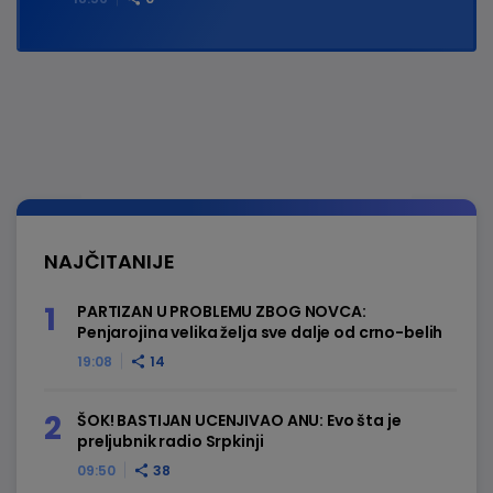
NAJČITANIJE
PARTIZAN U PROBLEMU ZBOG NOVCA:
Penjarojina velika želja sve dalje od crno-belih
19:08
14
ŠOK! BASTIJAN UCENJIVAO ANU: Evo šta je
preljubnik radio Srpkinji
09:50
38