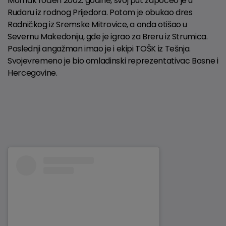
Momak rođen 2002. godine, svoj put započeo je u
Rudaru iz rodnog Prijedora. Potom je obukao dres
Radničkog iz Sremske Mitrovice, a onda otišao u
Severnu Makedoniju, gde je igrao za Breru iz Strumica.
Poslednji angažman imao je i ekipi TOŠK iz Tešnja.
Svojevremeno je bio omladinski reprezentativac Bosne i
Hercegovine.