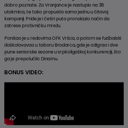
dobro poznate. Za Vranjance je nastupio na 38
utakmica, te tako propustio samo jednu u čitavoj
kampanji. Pride je i četiri puta pronalazio način da
zatrese protivničku mrežu.
Ponikao je u redovima OFK Vršca, a potom se fudbalski
doškolovavao u taboru Brodarca, gde je odigrao i dve
pune seniorske sezone u srpkoligaškoj konkurenciji, što
ga je prepolučilo Dinamu.
BONUS VIDEO: