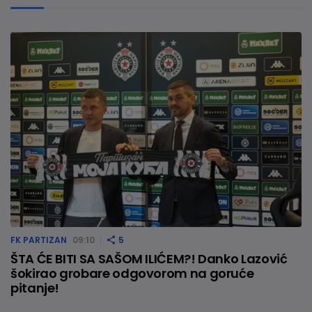
FK PARTIZAN
09:10
5
ŠTA ĆE BITI SA SAŠOM ILIĆEM?! Danko Lazović
šokirao grobare odgovorom na goruće
pitanje!