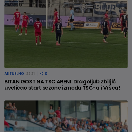
AKTUELNO
22:21
0
BITAN GOST NA TSC ARENI: Dragoljub Zbiljić
uveličao start sezone između TSC-a i Vršca!