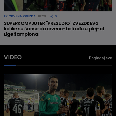
FK CRVENA ZVEZDA
18:20
0
SUPERKOMPJUTER "PRESUDIO" ZVEZDI: Evo
kolike su šanse da crveno-beli uđu u plej-of
Lige šampiona!
VIDEO
Pogledaj sve