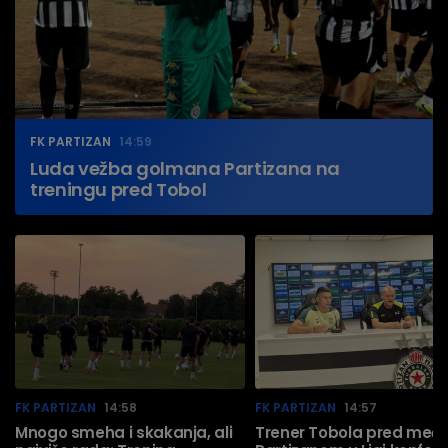
FK PARTIZAN
14:59
Luda vežba golmana Partizana na
treningu pred Tobol
FK PARTIZAN
14:58
FK PARTIZAN
14:57
Mnogo smeha i skakanja, ali
Trener Tobola pred meč 