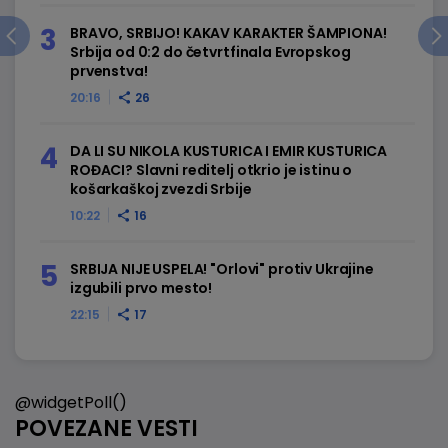
BRAVO, SRBIJO! KAKAV KARAKTER ŠAMPIONA!
Srbija od 0:2 do četvrtfinala Evropskog
prvenstva!
20:16
26
DA LI SU NIKOLA KUSTURICA I EMIR KUSTURICA
ROĐACI? Slavni reditelj otkrio je istinu o
košarkaškoj zvezdi Srbije
10:22
16
SRBIJA NIJE USPELA! "Orlovi" protiv Ukrajine
izgubili prvo mesto!
22:15
17
@widgetPoll()
POVEZANE VESTI