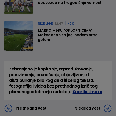
obavezao na trogodišnju vernost
NIŽE LIGE
12:47
0
MARKO MEĐU "OKLOPNICIMA":
Makedonac za jači bedem pred
golom
Zabranjeno je kopiranje, reprodukovanje,
preuzimanje, prenošenje, objavljivanje i
distribuiranje bilo kog dela ili celog teksta,
fotografija i videa bez prethodnog izričitog
pismenog odobrenja redakcije
Sportissimo.rs
Prethodna vest
Sledeća vest