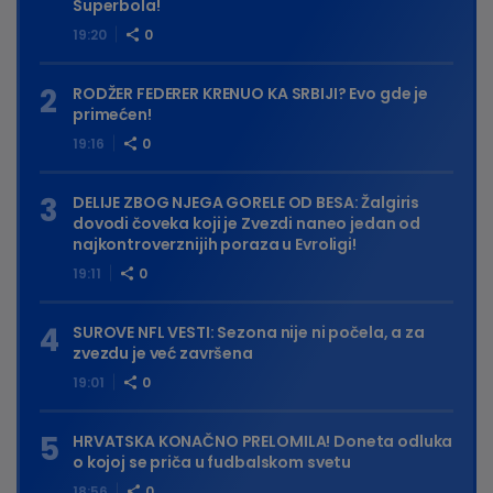
Superbola!
19:20
0
RODŽER FEDERER KRENUO KA SRBIJI? Evo gde je
primećen!
19:16
0
DELIJE ZBOG NJEGA GORELE OD BESA: Žalgiris
dovodi čoveka koji je Zvezdi naneo jedan od
najkontroverznijih poraza u Evroligi!
19:11
0
SUROVE NFL VESTI: Sezona nije ni počela, a za
zvezdu je već završena
19:01
0
HRVATSKA KONAČNO PRELOMILA! Doneta odluka
o kojoj se priča u fudbalskom svetu
18:56
0