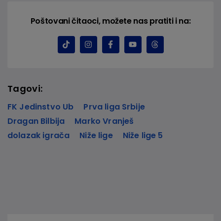
Poštovani čitaoci, možete nas pratiti i na:
Tagovi:
FK Jedinstvo Ub
Prva liga Srbije
Dragan Bilbija
Marko Vranješ
dolazak igrača
Niže lige
Niže lige 5