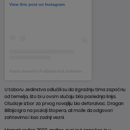
View this post on Instagram
A post shared by Fudbalski klub Jedinstvo Ub (@fkjedinstvo_ub)
U taboru Jedinstva odlučili su da izgradnju tima započnu
od temelja, što bi u ovom slučaju bila poslednja linija.
Otuda je izbor za prvog novajliju bio defanzivac. Dragan
Bilbija igra na poziciji štopera, ali može da odgovori
zahtevima i kao zadnji vezni.