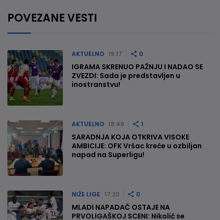
POVEZANE VESTI
AKTUELNO
19:17
0
IGRAMA SKRENUO PAŽNJU I NADAO SE
ZVEZDI: Sada je predstavljen u
inostranstvu!
AKTUELNO
18:46
1
SARADNJA KOJA OTKRIVA VISOKE
AMBICIJE: OFK Vršac kreće u ozbiljan
napad na Superligu!
NIŽE LIGE
17:20
0
MLADI NAPADAČ OSTAJE NA
PRVOLIGAŠKOJ SCENI: Nikolić se