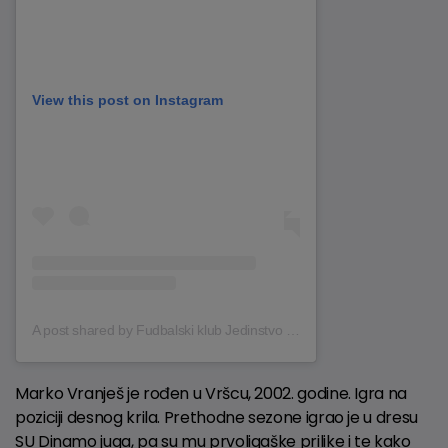
View this post on Instagram
A post shared by Fudbalski klub Jedinstvo Ub (@fkjedinstvo_ub)
Marko Vranješ je rođen u Vršcu, 2002. godine. Igra na
poziciji desnog krila. Prethodne sezone igrao je u dresu
SU Dinamo juga, pa su mu prvoligaške prilike i te kako