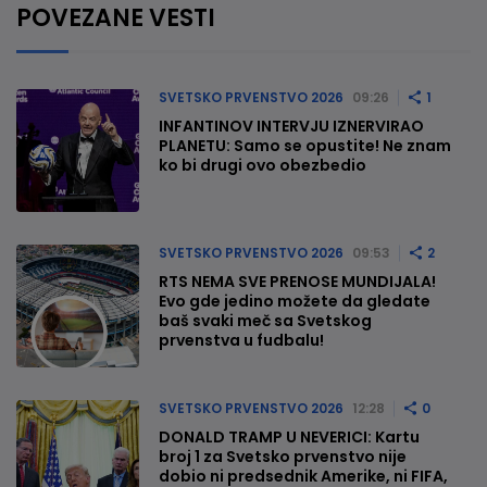
POVEZANE VESTI
SVETSKO PRVENSTVO 2026
09:26
1
INFANTINOV INTERVJU IZNERVIRAO
PLANETU: Samo se opustite! Ne znam
ko bi drugi ovo obezbedio
SVETSKO PRVENSTVO 2026
09:53
2
RTS NEMA SVE PRENOSE MUNDIJALA!
Evo gde jedino možete da gledate
baš svaki meč sa Svetskog
prvenstva u fudbalu!
SVETSKO PRVENSTVO 2026
12:28
0
DONALD TRAMP U NEVERICI: Kartu
broj 1 za Svetsko prvenstvo nije
dobio ni predsednik Amerike, ni FIFA,