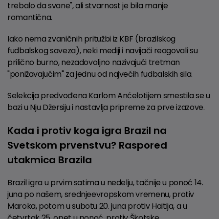
trebalo da svane", ali stvarnost je bila manje
romantična.
Iako nema zvaničnih pritužbi iz KBF (brazilskog
fudbalskog saveza), neki mediji i navijači reagovali su
prilično burno, nezadovoljno nazivajući tretman
"ponižavajućim" za jednu od najvećih fudbalskih sila.
Selekcija predvođena Karlom Anćelotijem smestila se u
bazi u Nju Džersiju i nastavlja pripreme za prve izazove.
Kada i protiv koga igra Brazil na
Svetskom prvenstvu? Raspored
utakmica Brazila
Brazil igra u prvim satima u nedelju, tačnije u ponoć 14.
juna po našem, srednjeevropskom vremenu, protiv
Maroka, potom u subotu 20. juna protiv Haitija, a u
četvrtak 25. opet u ponoć, protiv Škotske.