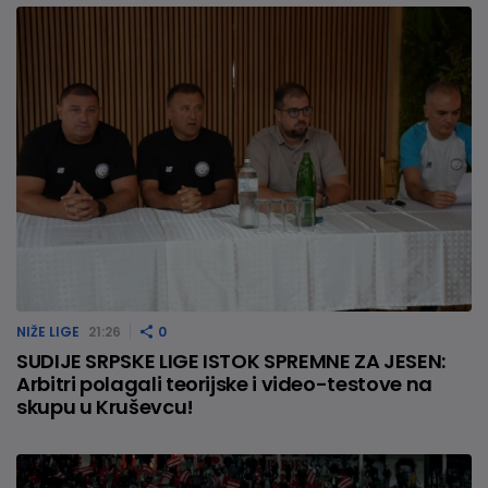
NIŽE LIGE
21:26
0
SUDIJE SRPSKE LIGE ISTOK SPREMNE ZA JESEN:
Arbitri polagali teorijske i video-testove na
skupu u Kruševcu!