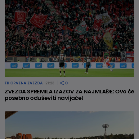
FK CRVENA ZVEZDA
21:23
0
ZVEZDA SPREMILA IZAZOV ZA NAJMLAĐE: Ovo će
posebno oduševiti navijače!