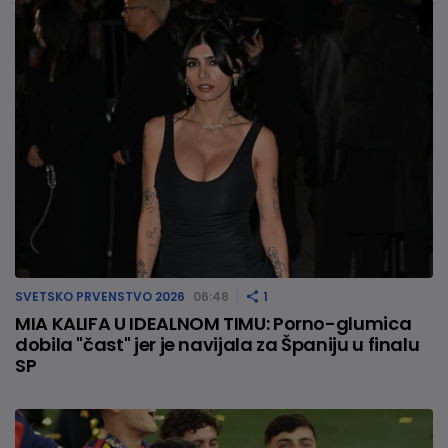
SVETSKO PRVENSTVO 2026
06:48
1
MIA KALIFA U IDEALNOM TIMU: Porno-glumica
dobila "čast" jer je navijala za Španiju u finalu
SP