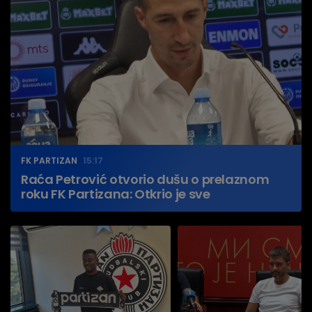
FK PARTIZAN
15:17
Raća Petrović otvorio dušu o prelaznom
roku FK Partizana: Otkrio je sve