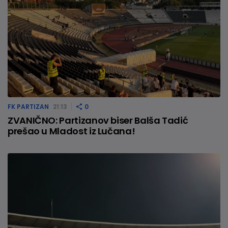
FK PARTIZAN
21:13
0
ZVANIČNO: Partizanov biser Balša Tadić
prešao u Mladost iz Lučana!