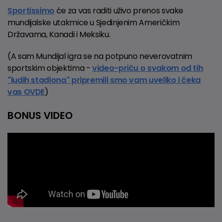
Sportissimo
će za vas raditi uživo prenos svake
mundijalske utakmice u Sjedinjenim Američkim
Državama, Kanadi i Meksiku.
(A sam Mundijal igra se na potpuno neverovatnim
sportskim objektima -
video-priču o svakom od tih
"ludih stadiona" pripremili smo vam uveliko i čeka
vas OVDE
)
BONUS VIDEO