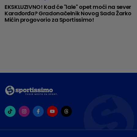
EKSKLUZIVNO! Kad će "lale" opet moći na sever
Karađorđa? Gradonačelnik Novog Sada Žarko
Mićin progovorio za Sportissimo!