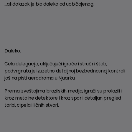
...ali dolazak je bio daleko od uobičajenog.
Daleko.
Cela delegacija, uključujući igrače i stručni štab,
podvrgnuta je izuzetno detaljnoj bezbednosnoj kontroli
još na pisti aerodroma u Njuarku.
Prema izveštajima brazilskih medija, igrači su prolazili i
kroz metalne detektore i kroz spor i detaljan pregled
torbi, cipela i ličnih stvari.