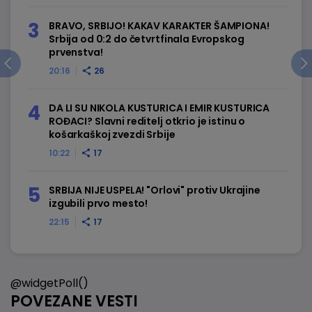
BRAVO, SRBIJO! KAKAV KARAKTER ŠAMPIONA!
Srbija od 0:2 do četvrtfinala Evropskog
prvenstva!
20:16
26
DA LI SU NIKOLA KUSTURICA I EMIR KUSTURICA
ROĐACI? Slavni reditelj otkrio je istinu o
košarkaškoj zvezdi Srbije
10:22
17
SRBIJA NIJE USPELA! "Orlovi" protiv Ukrajine
izgubili prvo mesto!
22:15
17
@widgetPoll()
POVEZANE VESTI