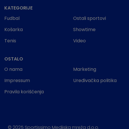
KATEGORIJE
Fudbal
Ostali sportovi
Košarka
Showtime
Tenis
Video
OSTALO
O nama
Marketing
Impressum
Uređivačka politika
Pravila korišćenja
© 2025 Sportissimo Medijska mreža d.o.o.