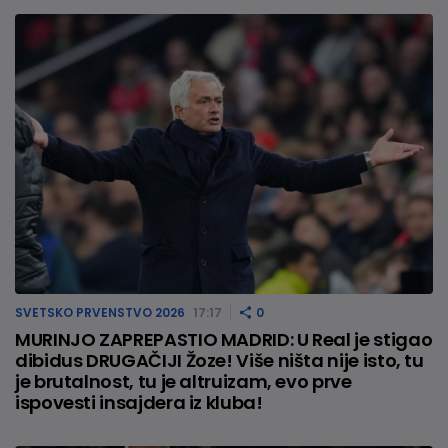
SVETSKO PRVENSTVO 2026
17:17
0
MURINJO ZAPREPASTIO MADRID: U Real je stigao
dibidus DRUGAČIJI Žoze! Više ništa nije isto, tu
je brutalnost, tu je altruizam, evo prve
ispovesti insajdera iz kluba!