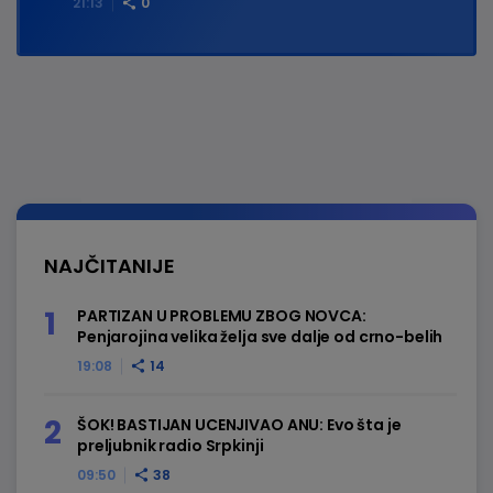
21:13
0
NAJČITANIJE
PARTIZAN U PROBLEMU ZBOG NOVCA:
Penjarojina velika želja sve dalje od crno-belih
19:08
14
ŠOK! BASTIJAN UCENJIVAO ANU: Evo šta je
preljubnik radio Srpkinji
09:50
38