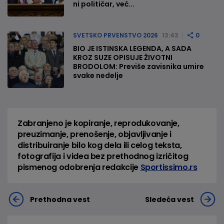
ni političar, već...
SVETSKO PRVENSTVO 2026
13:43
0
BIO JE ISTINSKA LEGENDA, A SADA
KROZ SUZE OPISUJE ŽIVOTNI
BRODOLOM: Previše zavisnika umire
svake nedelje
Zabranjeno je kopiranje, reprodukovanje,
preuzimanje, prenošenje, objavljivanje i
distribuiranje bilo kog dela ili celog teksta,
fotografija i videa bez prethodnog izričitog
pismenog odobrenja redakcije
Sportissimo.rs
Prethodna vest
Sledeća vest