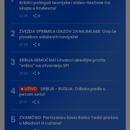
Arbitri polagali teorijske i video-testove na
skupu u Kruševcu!
21:26
0
ZVEZDA SPREMILA IZAZOV ZA NAJMLAĐE: Ovo će
posebno oduševiti navijače!
21:23
0
SRBIJA NEMOĆNA! Litvanci ubedljivi protiv
"orlića" na otvaranju EP!
21:22
0
UŽIVO
SRBIJA - RUSIJA: Odluka pada u
petom setu!
21:17
2
ZVANIČNO: Partizanov biser Balša Tadić prešao
u Mladost iz Lučana!