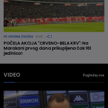
FK CRVENA ZVEZDA
21:02
1
POČELA AKCIJA "CRVENO-BELA KRV": Na
Marakani prvog dana prikupljena čak 161
jedinica!
VIDEO
Pogledaj sve