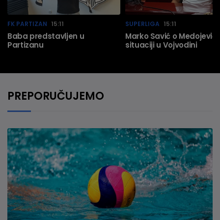
FK PARTIZAN
15:11
SUPERLIGA
15:11
Baba predstavljen u
Marko Savić o Medojeviću
Partizanu
situaciji u Vojvodini
PREPORUČUJEMO