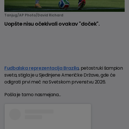
Tanjug/AP Photo/David Richard
Uopšte nisu očekivali ovakav "doček".
Fudbalska reprezentacija Brazila
, petostruki šampion
sveta, stigla je u Sjedinjene Američke Države, gde će
odigrati prvi meč na Svetskom prvenstvu 2026.
Pošla je tamo nasmejana...