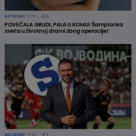
AKTUELNO
18:18
0
POVEĆALA GRUDI, PALA U KOMU! Šampionka
sveta u životnoj drami zbog operacije!
AKTUELNO
17:52
1