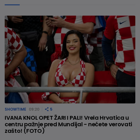
SHOWTIME
09:20
5
IVANA KNOL OPET ŽARI I PALI! Vrela Hrvatica u
centru pažnje pred Mundijal - nećete verovati
zašto! (FOTO)