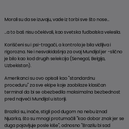
Morali su da se izuvaju, vade iz torbi sve što nose...
...a to baš nisu očekivali, kao svetska fudbalska velesila.
Korišćeni su i psi-tragači, a kontrola je bila vidljiva i
rigorozna. Ne i nesvakidašnja za ovaj Mundijal jer -slično
je bilo kao kod drugih selekcija (Senegal, Belgija,
Uzbekistan).
Amerikanci su ovo opisali kao "standardnu
proceduru" za sve ekipe koje zaobilaze klasičan
terminal da bi se obezbedila maksimalna bezbednost
pred najveći Mundijal u istoriji.
Brazilci su, inače, stigli pod dugom na nebu iznad
Njuarka, što su mnogi protumačili "kao dobar znak jer se
duga pojavljuje posle kiše", odnosno "Brazilu bi sad