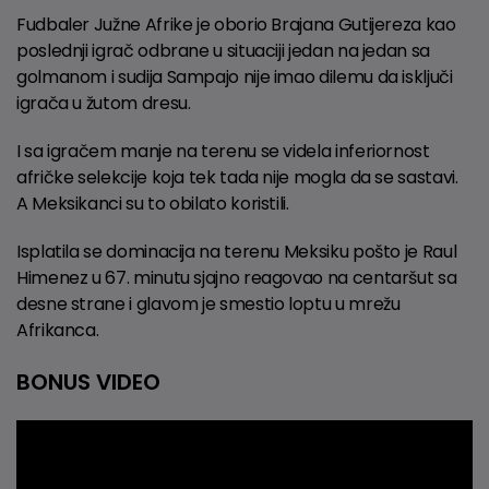
Fudbaler Južne Afrike je oborio Brajana Gutijereza kao
poslednji igrač odbrane u situaciji jedan na jedan sa
golmanom i sudija Sampajo nije imao dilemu da isključi
igrača u žutom dresu.
I sa igračem manje na terenu se videla inferiornost
afričke selekcije koja tek tada nije mogla da se sastavi.
A Meksikanci su to obilato koristili.
Isplatila se dominacija na terenu Meksiku pošto je Raul
Himenez u 67. minutu sjajno reagovao na centaršut sa
desne strane i glavom je smestio loptu u mrežu
Afrikanca.
BONUS VIDEO