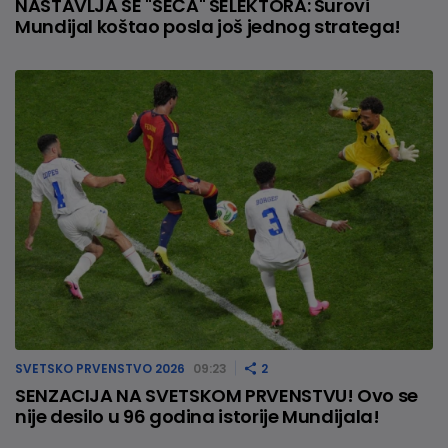
NASTAVLJA SE "SEČA" SELEKTORA: Surovi
Mundijal koštao posla još jednog stratega!
SVETSKO PRVENSTVO 2026
09:23
2
SENZACIJA NA SVETSKOM PRVENSTVU! Ovo se
nije desilo u 96 godina istorije Mundijala!