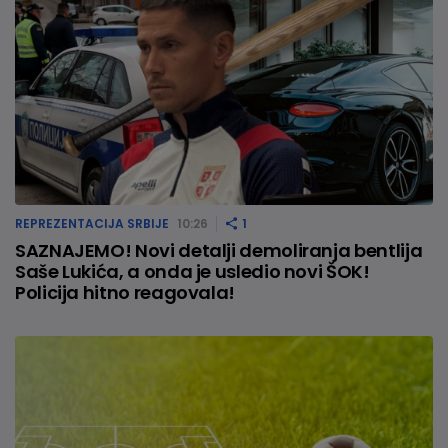
REPREZENTACIJA SRBIJE
10:26
1
SAZNAJEMO! Novi detalji demoliranja bentlija
Saše Lukića, a onda je usledio novi ŠOK!
Policija hitno reagovala!