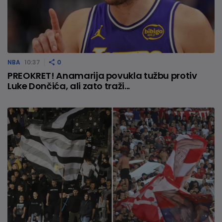
NBA
10:37
0
PREOKRET! Anamarija povukla tužbu protiv
Luke Dončića, ali zato traži...