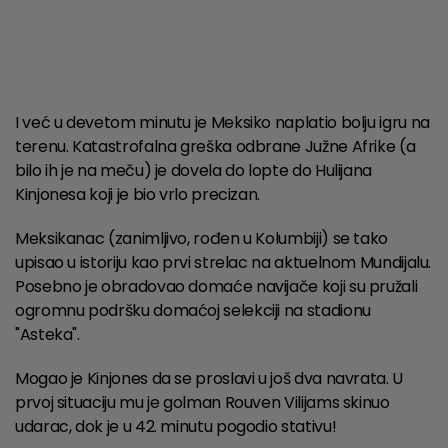
I već u devetom minutu je Meksiko naplatio bolju igru na
terenu. Katastrofalna greška odbrane Južne Afrike (a
bilo ih je na meču) je dovela do lopte do Hulijana
Kinjonesa koji je bio vrlo precizan.
Meksikanac (zanimljivo, rođen u Kolumbiji) se tako
upisao u istoriju kao prvi strelac na aktuelnom Mundijalu.
Posebno je obradovao domaće navijače koji su pružali
ogromnu podršku domaćoj selekciji na stadionu
"Asteka".
Mogao je Kinjones da se proslavi u još dva navrata. U
prvoj situaciju mu je golman Rouven Vilijams skinuo
udarac, dok je u 42. minutu pogodio stativu!