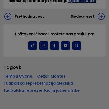
pismenog odobrenja redakcije
Sportissimo.rs
Prethodna vest
Sledeća vest
Poštovani čitaoci, možete nas pratiti i na:
Tagovi:
Temba Cvane
Cezar Montes
Fudbalska reprezetnacija Meksika
fudbalska reprezentacija južne afrike