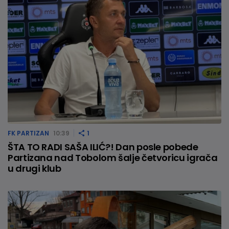
FK PARTIZAN
10:39
1
ŠTA TO RADI SAŠA ILIĆ?! Dan posle pobede
Partizana nad Tobolom šalje četvoricu igrača
u drugi klub