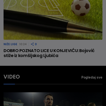
NIŽE LIGE
10:24
0
DOBRO POZNATO LICE U KONJEVIĆU: Bojović
stiže iz komšijskog Ljubića
VIDEO
Pogledaj sve