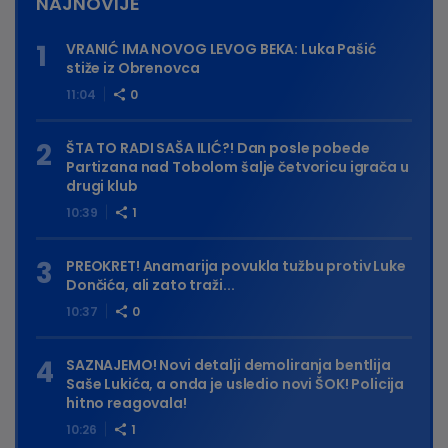
NAJNOVIJE
VRANIĆ IMA NOVOG LEVOG BEKA: Luka Pašić
stiže iz Obrenovca
11:04
0
ŠTA TO RADI SAŠA ILIĆ?! Dan posle pobede
Partizana nad Tobolom šalje četvoricu igrača u
drugi klub
10:39
1
PREOKRET! Anamarija povukla tužbu protiv Luke
Dončića, ali zato traži...
10:37
0
SAZNAJEMO! Novi detalji demoliranja bentlija
Saše Lukića, a onda je usledio novi ŠOK! Policija
hitno reagovala!
10:26
1