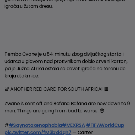
igrača u žutom dresu.
Temba Cvane je u 84. minutu zbog divljačkog starta i
udarca u glavom nad protivnikom dobio crveni karton,
pa je Južna Afrika ostala sa devet igrača na terenu do
kraja utakmice.
🚨 ANOTHER RED CARD FOR SOUTH AFRICA! 🟥
Zwane is sent off and Bafana Bafana are now down to 9
men. Things are going from bad to worse. 😳
#
#Saynotoxenophobia
#MEXRSA
#FIFAWorldCup
pic.twitter.com/fM3bxidqh7
— Carter