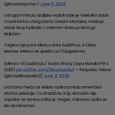
(@insanespotter)
June 11, 2026
Udrugom minutu sudijske nadoknade je i Meksiko dobio
crveni karton zbog starta Cesara Montesa, mada je
utisak da je fudbaler u zelenom dresu prestrogo
isključen.
Tarjeta roja para México ante Sudáfrica, a César
Montes. México se queda con 10 jugadores.
(México VS Sudáfrica / South Africa, Copa Mundial FIFA
2026)
pic.twitter.com/9iGumue8af
— Respaldo Videos
(@DavidRespaldo2)
June 11, 2026
Od starta meča se videla razlika između američke i
afričke selekcije. I to drastična. Koju domaćin nije
naplatio na terenu koliko je mogao. Odnosno, koliko je
bio dominantan.