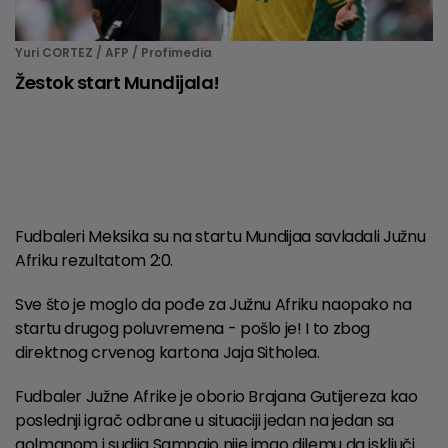
Yuri CORTEZ / AFP / Profimedia
Žestok start Mundijala!
Fudbaleri Meksika su na startu Mundijaa savladali Južnu
Afriku rezultatom 2:0.
Sve što je moglo da pođe za Južnu Afriku naopako na
startu drugog poluvremena - pošlo je! I to zbog
direktnog crvenog kartona Jaja Sitholea.
Fudbaler Južne Afrike je oborio Brajana Gutijereza kao
poslednji igrač odbrane u situaciji jedan na jedan sa
golmanom i sudija Sampajo nije imao dilemu da isključi