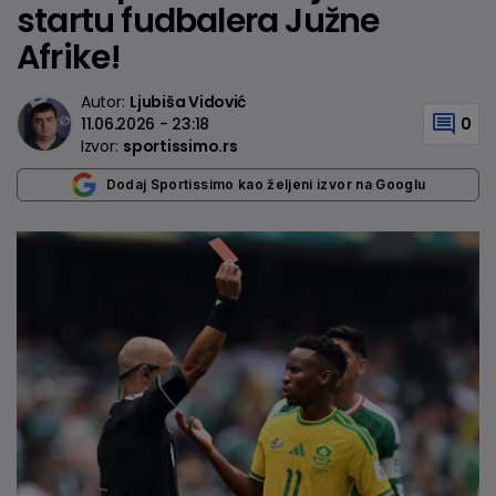
startu fudbalera Južne
Afrike!
Autor:
Ljubiša Vidović
11.06.2026 - 23:18
0
Izvor:
sportissimo.rs
Dodaj Sportissimo kao željeni izvor na Googlu