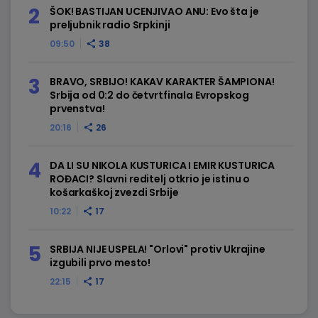
ŠOK! BASTIJAN UCENJIVAO ANU: Evo šta je
preljubnik radio Srpkinji
09:50
38
BRAVO, SRBIJO! KAKAV KARAKTER ŠAMPIONA!
Srbija od 0:2 do četvrtfinala Evropskog
prvenstva!
20:16
26
DA LI SU NIKOLA KUSTURICA I EMIR KUSTURICA
ROĐACI? Slavni reditelj otkrio je istinu o
košarkaškoj zvezdi Srbije
10:22
17
SRBIJA NIJE USPELA! "Orlovi" protiv Ukrajine
izgubili prvo mesto!
22:15
17