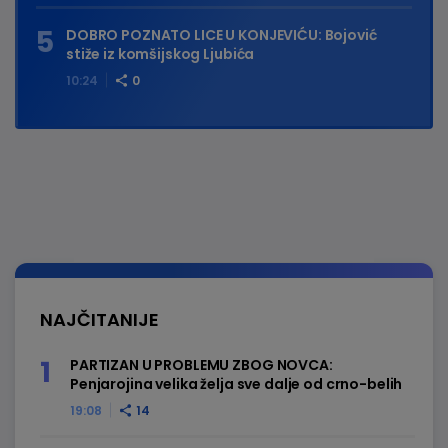
DOBRO POZNATO LICE U KONJEVIĆU: Bojović
stiže iz komšijskog Ljubića
10:24
0
NAJČITANIJE
PARTIZAN U PROBLEMU ZBOG NOVCA:
Penjarojina velika želja sve dalje od crno-belih
19:08
14