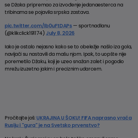
se Džaka pripremao za izvođenje jedanaesterca na
tribinama se pojavila srpska zastava.
pic.twitter.com/Ib0uFtDAPs
— sportnadlanu
(@klikclick191174)
July 8, 2026
Iako je ostalo nejasno kako se to obeležje našlo iza gola,
navijači su nastavili da mašu njom. Ipak, to uopšte nije
poremetilo Džaku, koji je uzeo snažan zalet i pogodio
mrežu izuzetno jakim i preciznim udarcem.
Pročitajte još:
UKRAJINA U ŠOKU! FIFA naprasno vraća
Rusiju i "gura" je na Svetsko prvenstvo?