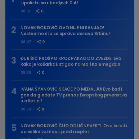
Lipolistu sa ubedljivih 0:4!
08:51
0
NOVAK ĐOKOVIĆ OVO NIJE NI SANJAO!
Nestvarno šta se upravo dešava Srbinu!
08:47
0
ĐURIŠIĆ PROŠAO KROZ PAKAO DO ZVEZDE: Evo
kako je košarkaš stigao na Mali Kalemegdan
08:39
0
IVANA ŠPANOVIĆ SKAČE PO MEDALJU! Evo kad i
gde da gledate TV prenos Evropskog prvenstva
u atletici!
08:20
0
NOVAK ĐOKOVIĆ ČUO ODLIČNE VESTI: Ovo će biti
od velike važnosti pred rasplet