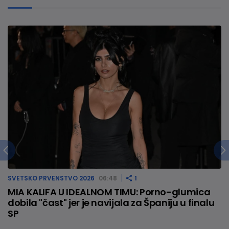
SVETSKO PRVENSTVO 2026
06:48
1
MIA KALIFA U IDEALNOM TIMU: Porno-glumica
dobila "čast" jer je navijala za Španiju u finalu
SP