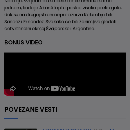
Na kraju, Švajcarci su sa bele tačke omanuli samo
jednom, kada je Akanži loptu poslao visoko preko gola,
dok su na drugoj strani neprecizni za Kolumbiju bili
Sančez i Ernandez. Svakako će biti zanimljivo gledati
četvrtfinalni okršaj Švajcarske i Argentine.
BONUS VIDEO
POVEZANE VESTI