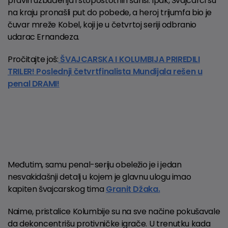
pravih uzbuđenja i stopostotnih šansi. Ipak, Švajcarci su
na kraju pronašli put do pobede, a heroj trijumfa bio je
čuvar mreže Kobel, koji je u četvrtoj seriji odbranio
udarac Ernandeza.
Pročitajte još:
ŠVAJCARSKA I KOLUMBIJA PRIREDILI
TRILER! Poslednji četvrtfinalista Mundijala rešen u
penal DRAMI!
Međutim, samu penal-seriju obeležio je i jedan
nesvakidašnji detalj u kojem je glavnu ulogu imao
kapiten švajcarskog tima
Granit Džaka.
Naime, pristalice Kolumbije su na sve načine pokušavale
da dekoncentrišu protivničke igrače. U trenutku kada