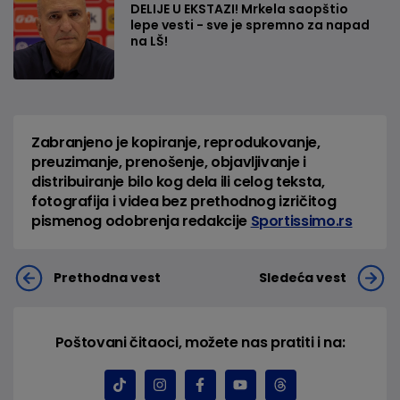
DELIJE U EKSTAZI! Mrkela saopštio
lepe vesti - sve je spremno za napad
na LŠ!
Zabranjeno je kopiranje, reprodukovanje,
preuzimanje, prenošenje, objavljivanje i
distribuiranje bilo kog dela ili celog teksta,
fotografija i videa bez prethodnog izričitog
pismenog odobrenja redakcije
Sportissimo.rs
Prethodna vest
Sledeća vest
Poštovani čitaoci, možete nas pratiti i na: