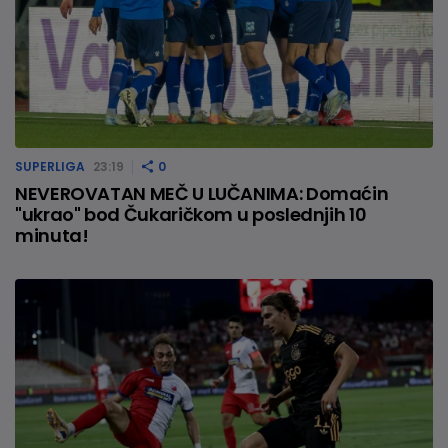
SUPERLIGA
23:19
0
NEVEROVATAN MEČ U LUČANIMA: Domaćin
"ukrao" bod Čukaričkom u poslednjih 10
minuta!