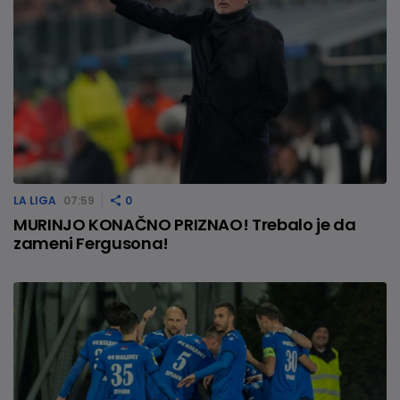
LA LIGA
07:59
0
MURINJO KONAČNO PRIZNAO! Trebalo je da
zameni Fergusona!