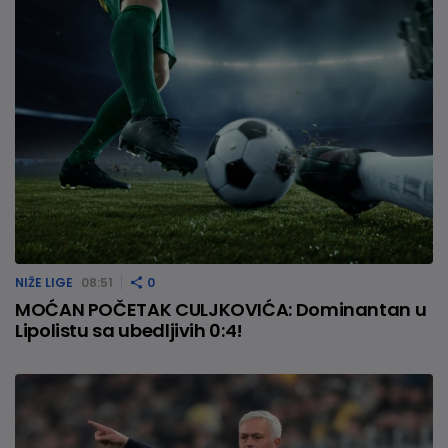
NIŽE LIGE
08:51
0
MOĆAN POČETAK CULJKOVIĆA: Dominantan u
Lipolistu sa ubedljivih 0:4!