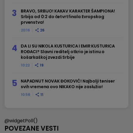
BRAVO, SRBIJO! KAKAV KARAKTER ŠAMPIONA!
Srbija od 0:2 do četvrtfinala Evropskog
prvenstva!
20:16
26
DA LI SU NIKOLA KUSTURICA I EMIR KUSTURICA
ROĐACI? Slavni reditelj otkrio je istinu o
košarkaškoj zvezdi Srbije
10:22
19
NAPADNUT NOVAK ĐOKOVIĆ! Najbolji teniser
svih vremena ovo NIKAKO nije zaslužio!
10:56
11
@widgetPoll()
POVEZANE VESTI