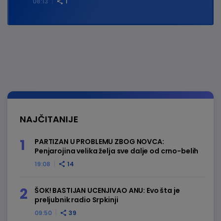
08:13
1
NAJČITANIJE
PARTIZAN U PROBLEMU ZBOG NOVCA:
Penjarojina velika želja sve dalje od crno-belih
19:08
14
ŠOK! BASTIJAN UCENJIVAO ANU: Evo šta je
preljubnik radio Srpkinji
09:50
39