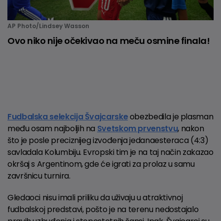
AP Photo/Lindsey Wasson
Ovo niko nije očekivao na meču osmine finala!
Fudbalska selekcija Švajcarske
obezbedila je plasman
među osam najboljih na
Svetskom prvenstvu
, nakon
što je posle preciznijeg izvođenja jedanaesteraca (4:3)
savladala Kolumbiju. Evropski tim je na taj način zakazao
okršaj s Argentinom, gde će igrati za prolaz u samu
završnicu turnira.
Gledaoci nisu imali priliku da uživaju u atraktivnoj
fudbalskoj predstavi, pošto je na terenu nedostajalo