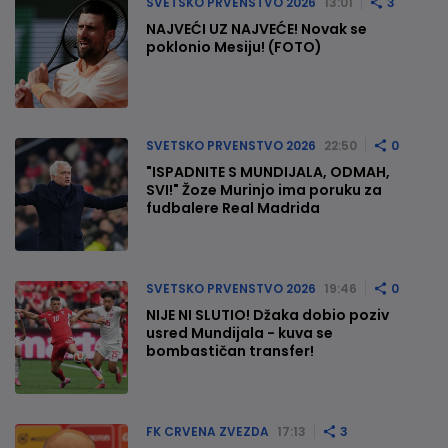
SVETSKO PRVENSTVO 2026
13:01
3
NAJVEĆI UZ NAJVEĆE! Novak se
poklonio Mesiju! (FOTO)
SVETSKO PRVENSTVO 2026
22:50
0
"ISPADNITE S MUNDIJALA, ODMAH,
SVI!" Žoze Murinjo ima poruku za
fudbalere Real Madrida
SVETSKO PRVENSTVO 2026
19:46
0
NIJE NI SLUTIO! Džaka dobio poziv
usred Mundijala - kuva se
bombastičan transfer!
FK CRVENA ZVEZDA
17:13
3