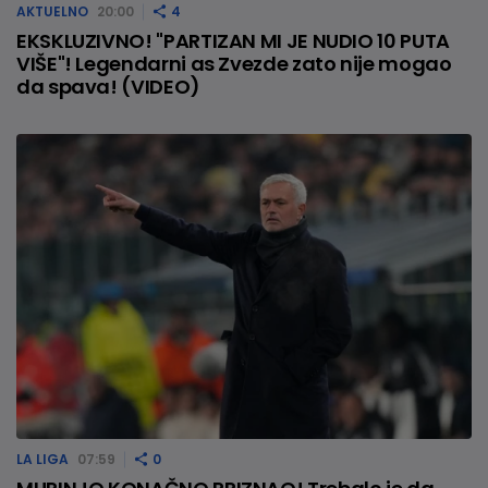
AKTUELNO
20:00
4
EKSKLUZIVNO! "PARTIZAN MI JE NUDIO 10 PUTA
VIŠE"! Legendarni as Zvezde zato nije mogao
da spava! (VIDEO)
LA LIGA
07:59
0