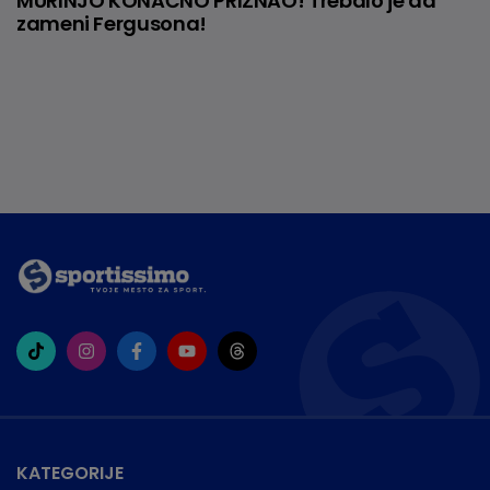
MURINJO KONAČNO PRIZNAO! Trebalo je da
zameni Fergusona!
KATEGORIJE