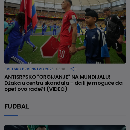
SVETSKO PRVENSTVO 2026
08:18
1
ANTISRPSKO "ORGIJANJE" NA MUNDIJALU!
Džaka u centru skandala - da li je moguće da
opet ovo rade?! (VIDEO)
FUDBAL