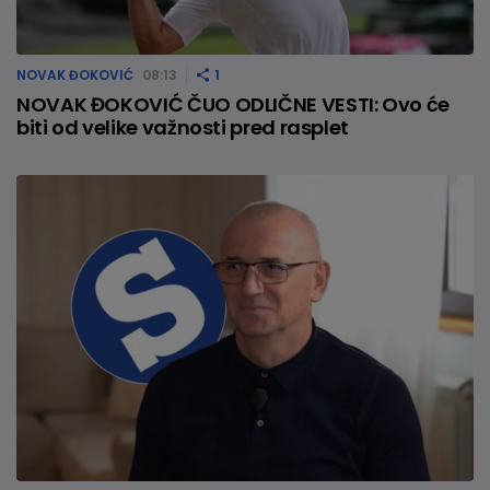
NOVAK ĐOKOVIĆ
08:13
1
NOVAK ĐOKOVIĆ ČUO ODLIČNE VESTI: Ovo će
biti od velike važnosti pred rasplet