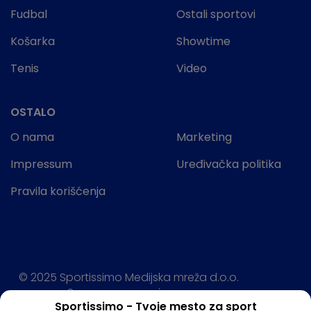
Fudbal
Ostali sportovi
Košarka
Showtime
Tenis
Video
OSTALO
O nama
Marketing
Impressum
Uređivačka politika
Pravila korišćenja
© 2025 Sportissimo Medijska mreža d.o.o.
Sva prava rezervisana.
Sportissimo - Tvoje mesto za sport