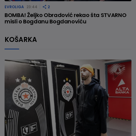
EVROLIGA
23:44
2
BOMBA! Željko Obradović rekao šta STVARNO
misli o Bogdanu Bogdanoviću
KOŠARKA