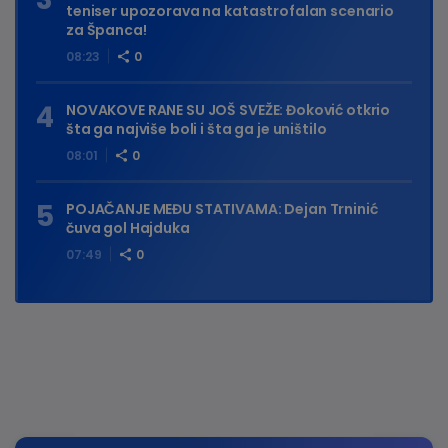
teniser upozorava na katastrofalan scenario
za Španca!
08:23
0
NOVAKOVE RANE SU JOŠ SVEŽE: Đoković otkrio
šta ga najviše boli i šta ga je uništilo
08:01
0
POJAČANJE MEĐU STATIVAMA: Dejan Trninić
čuva gol Hajduka
07:49
0