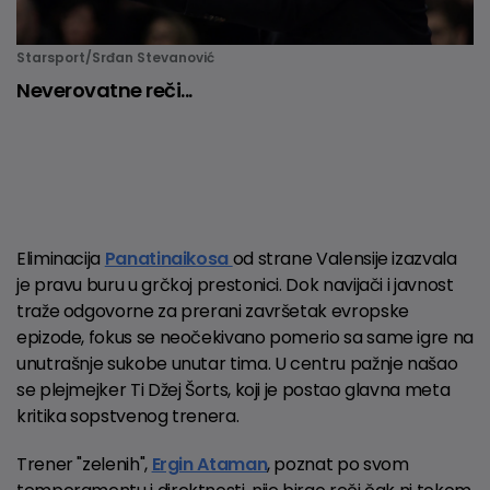
Starsport/Srđan Stevanović
Neverovatne reči...
Eliminacija
Panatinaikosa
od strane Valensije izazvala
je pravu buru u grčkoj prestonici. Dok navijači i javnost
traže odgovorne za prerani završetak evropske
epizode, fokus se neočekivano pomerio sa same igre na
unutrašnje sukobe unutar tima. U centru pažnje našao
se plejmejker Ti Džej Šorts, koji je postao glavna meta
kritika sopstvenog trenera.
Trener "zelenih",
Ergin Ataman
, poznat po svom