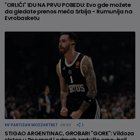
"ORLIĆI" IDU NA PRVU POBEDU: Evo gde možete
da gledate prenos meča Srbija - Rumunija na
Evrobasketu
KK PARTIZAN MOZZARTBET
06:53
1
STIGAO ARGENTINAC, GROBARI "GORE": Vildoza
sleteo u Beograd i odmah zadužio crno-beli