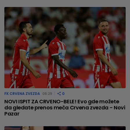
FK CRVENA ZVEZDA
06:29
0
NOVI ISPIT ZA CRVENO-BELE! Evo gde možete
da gledate prenos meča Crvena zvezda - Novi
Pazar