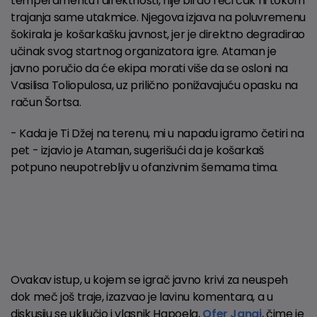
temperamentu i direktnosti, nije birao reči čak ni tokom
trajanja same utakmice. Njegova izjava na poluvremenu
šokirala je košarkašku javnost, jer je direktno degradirao
učinak svog startnog organizatora igre. Ataman je
javno poručio da će ekipa morati više da se osloni na
Vasilisa Toliopulosa, uz prilično ponižavajuću opasku na
račun Šortsa.
- Kada je Ti Džej na terenu, mi u napadu igramo četiri na
pet - izjavio je Ataman, sugerišući da je košarkaš
potpuno neupotrebljiv u ofanzivnim šemama tima.
Ovakav istup, u kojem se igrač javno krivi za neuspeh
dok meč još traje, izazvao je lavinu komentara, a u
diskusiju se uključio i vlasnik Hapoela,
Ofer Janaj
, čime je