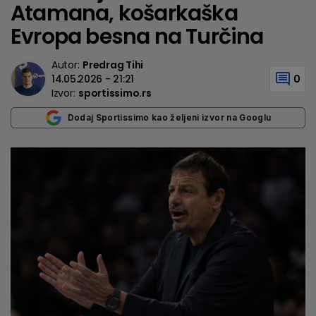
Atamana, košarkaška
Evropa besna na Turčina
Autor:
Predrag Tihi
14.05.2026 - 21:21
0
Izvor:
sportissimo.rs
Dodaj Sportissimo kao željeni izvor na Googlu