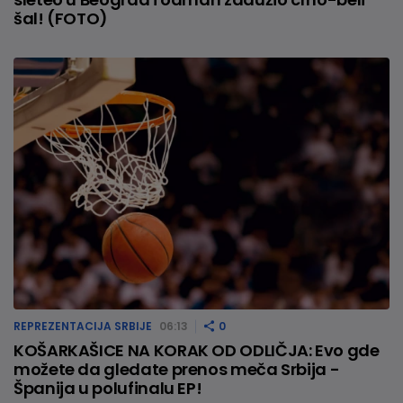
šal! (FOTO)
REPREZENTACIJA SRBIJE
06:13
0
KOŠARKAŠICE NA KORAK OD ODLIČJA: Evo gde
možete da gledate prenos meča Srbija -
Španija u polufinalu EP!