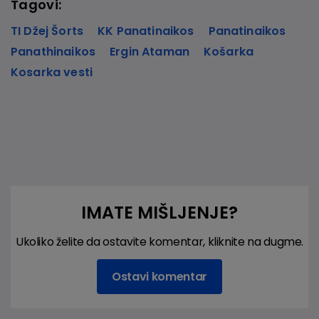
Tagovi:
TI Džej Šorts
KK Panatinaikos
Panatinaikos
Panathinaikos
Ergin Ataman
Košarka
Kosarka vesti
IMATE MIŠLJENJE?
Ukoliko želite da ostavite komentar, kliknite na dugme.
Ostavi komentar