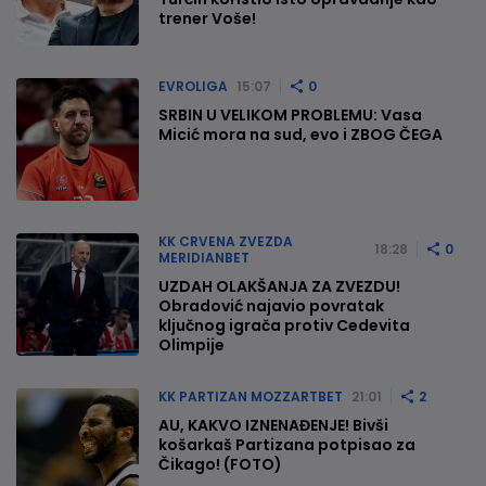
trener Voše!
EVROLIGA
15:07
0
SRBIN U VELIKOM PROBLEMU: Vasa
Micić mora na sud, evo i ZBOG ČEGA
KK CRVENA ZVEZDA
18:28
0
MERIDIANBET
UZDAH OLAKŠANJA ZA ZVEZDU!
Obradović najavio povratak
ključnog igrača protiv Cedevita
Olimpije
KK PARTIZAN MOZZARTBET
21:01
2
AU, KAKVO IZNENAĐENJE! Bivši
košarkaš Partizana potpisao za
Čikago! (FOTO)