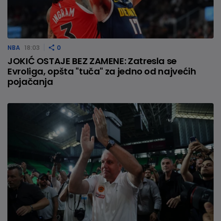
NBA
18:03
0
JOKIĆ OSTAJE BEZ ZAMENE: Zatresla se
Evroliga, opšta "tuča" za jedno od najvećih
pojačanja