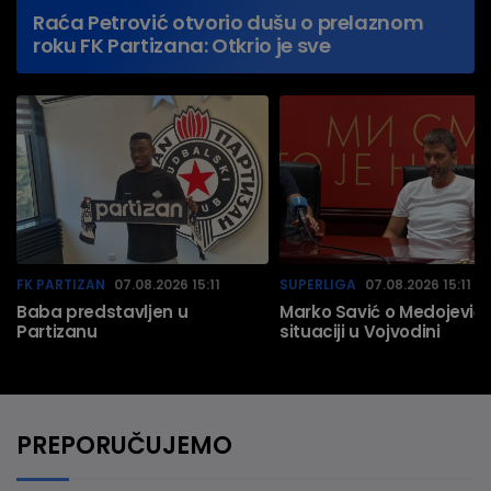
Raća Petrović otvorio dušu o prelaznom
roku FK Partizana: Otkrio je sve
FK PARTIZAN
07.08.2026 15:11
SUPERLIGA
07.08.2026 15:11
Baba predstavljen u
Marko Savić o Medojeviću
Partizanu
situaciji u Vojvodini
PREPORUČUJEMO