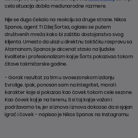
cela situacija dobila međunarodne razmere.
Nije se dugo čekalo na reakciju sa druge strane. Nikos
Spanos, agent Ti Džej Šortsa, oglasio se putem
društvenih mreža kako bi zaštitio dostojanstvo svog
klijenta. Umesto da ulazi u direktnu taktičku raspravu sa
Atamanom, Spanos je akcenat stavio na ljudske
kvalitete i profesionalizam koji je Šorts pokazivao tokom
čitave takmičarske godine.
- Gorak rezultat za tim u ovosezonskom izdanju
Evrolige. Ipak, ponosan sam na integritet, moral i
karakter koje si pokazao kao čovek tokom cele sezone.
Kao čovek koji je na terenu, ti si taj koji je važan i
podržavamo te, jer si iznova i iznova dokazao da si sjajan
igrač i čovek - napisao je Nikos Spanos na Instagramu.