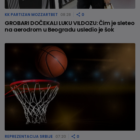
KK PARTIZAN MOZZARTBET
08:28
0
GROBARI DOČEKALI LUKU VILDOZU: Čim je sleteo
na aerodrom u Beogradu usledio je šok
REPREZENTACIJA SRBIJE
07:20
0