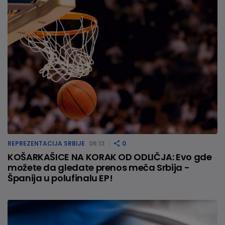
REPREZENTACIJA SRBIJE
06:13
0
KOŠARKAŠICE NA KORAK OD ODLIČJA: Evo gde
možete da gledate prenos meča Srbija -
Španija u polufinalu EP!