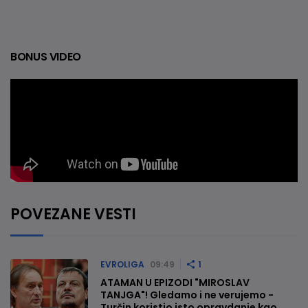
BONUS VIDEO
POVEZANE VESTI
EVROLIGA
09:49
1
ATAMAN U EPIZODI "MIROSLAV
TANJGA"! Gledamo i ne verujemo -
Turčin koristio isto opravdanje kao