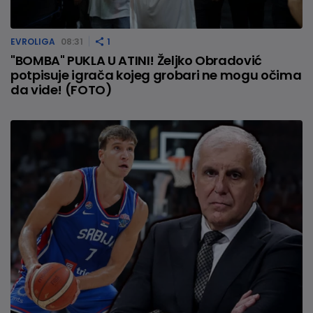
EVROLIGA
08:31
1
"BOMBA" PUKLA U ATINI! Željko Obradović
potpisuje igrača kojeg grobari ne mogu očima
da vide! (FOTO)