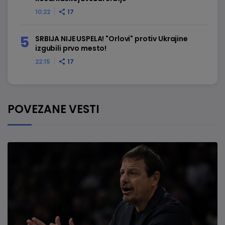
10:22
17
SRBIJA NIJE USPELA! "Orlovi" protiv Ukrajine
izgubili prvo mesto!
22:15
17
POVEZANE VESTI