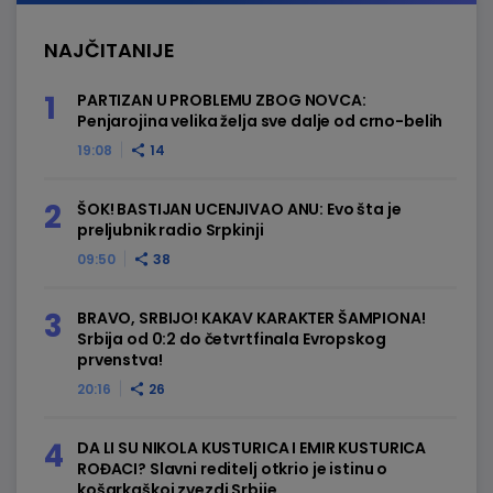
NAJČITANIJE
PARTIZAN U PROBLEMU ZBOG NOVCA:
Penjarojina velika želja sve dalje od crno-belih
19:08
14
ŠOK! BASTIJAN UCENJIVAO ANU: Evo šta je
preljubnik radio Srpkinji
09:50
38
BRAVO, SRBIJO! KAKAV KARAKTER ŠAMPIONA!
Srbija od 0:2 do četvrtfinala Evropskog
prvenstva!
20:16
26
DA LI SU NIKOLA KUSTURICA I EMIR KUSTURICA
ROĐACI? Slavni reditelj otkrio je istinu o
košarkaškoj zvezdi Srbije