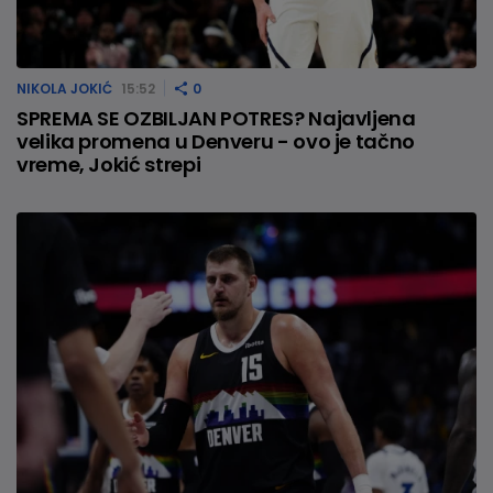
NIKOLA JOKIĆ
15:52
0
SPREMA SE OZBILJAN POTRES? Najavljena
velika promena u Denveru - ovo je tačno
vreme, Jokić strepi