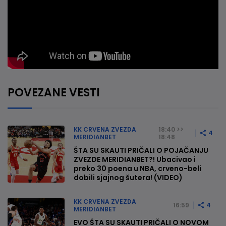
POVEZANE VESTI
KK CRVENA ZVEZDA
18:40 >>
4
MERIDIANBET
18:48
ŠTA SU SKAUTI PRIČALI O POJAČANJU
ZVEZDE MERIDIANBET?! Ubacivao i
preko 30 poena u NBA, crveno-beli
dobili sjajnog šutera! (VIDEO)
KK CRVENA ZVEZDA
16:59
4
MERIDIANBET
EVO ŠTA SU SKAUTI PRIČALI O NOVOM