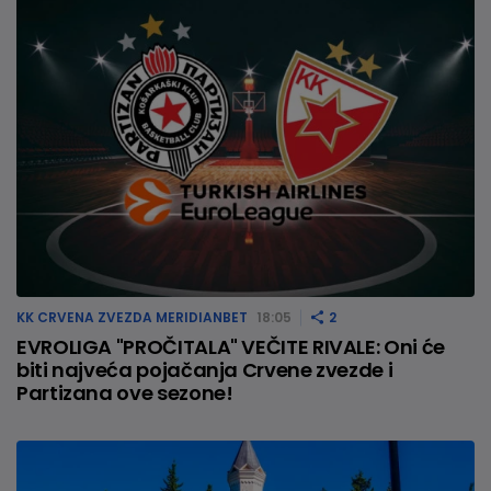
KK CRVENA ZVEZDA MERIDIANBET
18:05
2
EVROLIGA "PROČITALA" VEČITE RIVALE: Oni će
biti najveća pojačanja Crvene zvezde i
Partizana ove sezone!