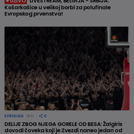
UŽIVO
LIVESTREAM, BELGIJA - SRBIJA:
Košarkašice u velikoj borbi za polufinale
Evropskog prvenstva!
EVROLIGA
19:11
0
DELIJE ZBOG NJEGA GORELE OD BESA: Žalgiris
dovodi čoveka koji je Zvezdi naneo jedan od