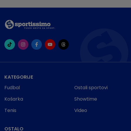
KATEGORIJE
Fudbal
Ostali sportovi
Košarka
Showtime
Tenis
Video
OSTALO