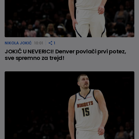
NIKOLA JOKIĆ
10:01
1
JOKIĆ U NEVERICI! Denver povlači prvi potez,
sve spremno za trejd!