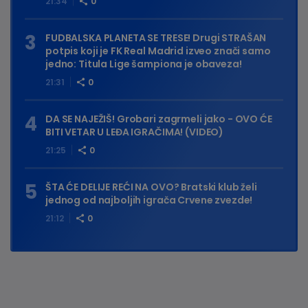
21:34
0
FUDBALSKA PLANETA SE TRESE! Drugi STRAŠAN
potpis koji je FK Real Madrid izveo znači samo
jedno: Titula Lige šampiona je obaveza!
21:31
0
DA SE NAJEŽIŠ! Grobari zagrmeli jako - OVO ĆE
BITI VETAR U LEĐA IGRAČIMA! (VIDEO)
21:25
0
ŠTA ĆE DELIJE REĆI NA OVO? Bratski klub želi
jednog od najboljih igrača Crvene zvezde!
21:12
0