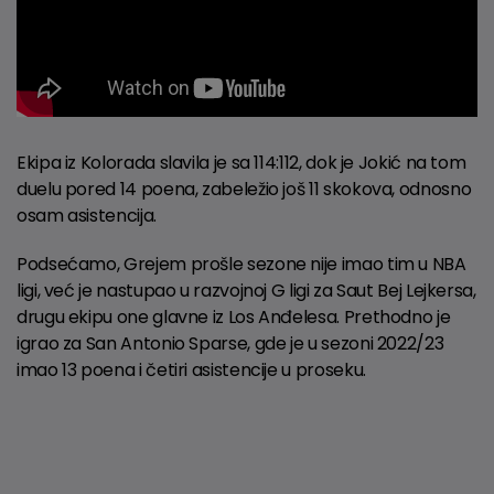
Ekipa iz Kolorada slavila je sa 114:112, dok je Jokić na tom
duelu pored 14 poena, zabeležio još 11 skokova, odnosno
osam asistencija.
Podsećamo, Grejem prošle sezone nije imao tim u NBA
ligi, već je nastupao u razvojnoj G ligi za Saut Bej Lejkersa,
drugu ekipu one glavne iz Los Anđelesa. Prethodno je
igrao za San Antonio Sparse, gde je u sezoni 2022/23
imao 13 poena i četiri asistencije u proseku.