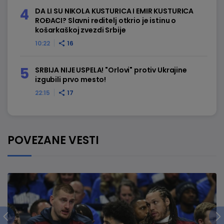
DA LI SU NIKOLA KUSTURICA I EMIR KUSTURICA
ROĐACI? Slavni reditelj otkrio je istinu o
košarkaškoj zvezdi Srbije
10:22
16
SRBIJA NIJE USPELA! "Orlovi" protiv Ukrajine
izgubili prvo mesto!
22:15
17
POVEZANE VESTI