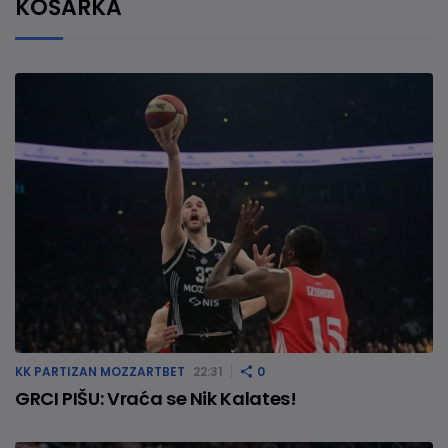
KOŠARKA
KK PARTIZAN MOZZARTBET
22:31
0
GRCI PIŠU: Vraća se Nik Kalates!