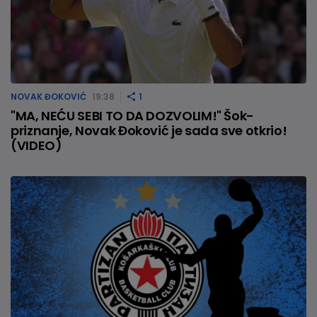
NOVAK ĐOKOVIĆ
19:38
1
"MA, NEĆU SEBI TO DA DOZVOLIM!" Šok-
priznanje, Novak Đoković je sada sve otkrio!
(VIDEO)