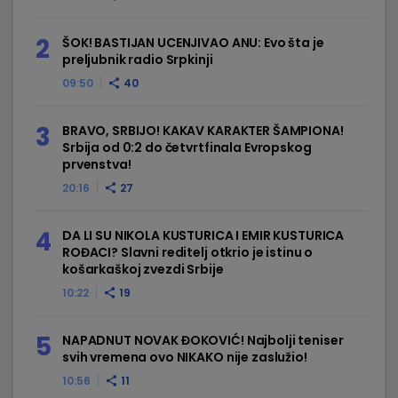
ŠOK! BASTIJAN UCENJIVAO ANU: Evo šta je
preljubnik radio Srpkinji
09:50
40
BRAVO, SRBIJO! KAKAV KARAKTER ŠAMPIONA!
Srbija od 0:2 do četvrtfinala Evropskog
prvenstva!
20:16
27
DA LI SU NIKOLA KUSTURICA I EMIR KUSTURICA
ROĐACI? Slavni reditelj otkrio je istinu o
košarkaškoj zvezdi Srbije
10:22
19
NAPADNUT NOVAK ĐOKOVIĆ! Najbolji teniser
svih vremena ovo NIKAKO nije zaslužio!
10:56
11