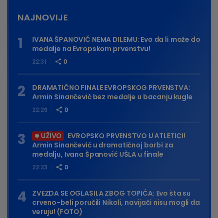
NAJNOVIJE
IVANA ŠPANOVIĆ NEMA DILEMU: Evo da li može do
medalje na Evropskom prvenstvu!
22:31
0
DRAMATIČNO FINALE EVROPSKOG PRVENSTVA:
Armin Sinančević bez medalje u bacanju kugle
22:29
0
UŽIVO
EVROPSKO PRVENSTVO U ATLETICI!
Armin Sinančević u dramatičnoj borbi za
medalju, Ivana Španović UŠLA u finale
22:23
0
ZVEZDA SE OGLASILA ZBOG TOPIĆA: Evo šta su
crveno-beli poručili Nikoli, navijači nisu mogli da
veruju! (FOTO)