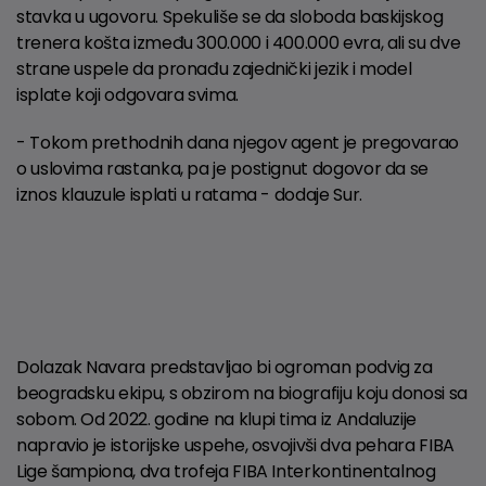
stavka u ugovoru. Spekuliše se da sloboda baskijskog
trenera košta između 300.000 i 400.000 evra, ali su dve
strane uspele da pronađu zajednički jezik i model
isplate koji odgovara svima.
- Tokom prethodnih dana njegov agent je pregovarao
o uslovima rastanka, pa je postignut dogovor da se
iznos klauzule isplati u ratama - dodaje Sur.
Dolazak Navara predstavljao bi ogroman podvig za
beogradsku ekipu, s obzirom na biografiju koju donosi sa
sobom. Od 2022. godine na klupi tima iz Andaluzije
napravio je istorijske uspehe, osvojivši dva pehara FIBA
Lige šampiona, dva trofeja FIBA Interkontinentalnog