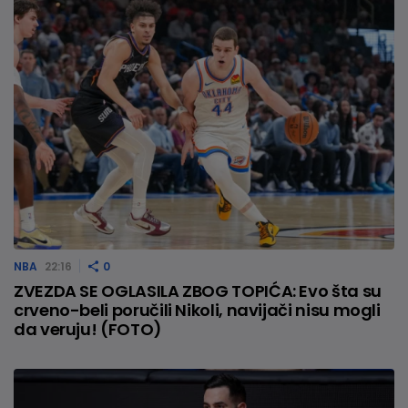
NBA
22:16
0
ZVEZDA SE OGLASILA ZBOG TOPIĆA: Evo šta su
crveno-beli poručili Nikoli, navijači nisu mogli
da veruju! (FOTO)