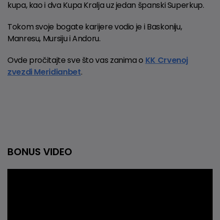
kupa, kao i dva Kupa Kralja uz jedan španski Superkup.
Tokom svoje bogate karijere vodio je i Baskoniju,
Manresu, Mursiju i Andoru.
Ovde pročitajte sve što vas zanima o
KK Crvenoj
zvezdi Meridianbet
.
BONUS VIDEO