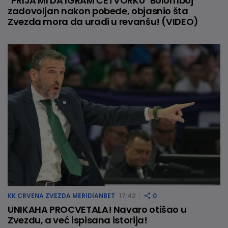
"PRIJA MI DA IGRAM ČETVORKU" Bolomboj
zadovoljan nakon pobede, objasnio šta
Zvezda mora da uradi u revanšu! (VIDEO)
KK CRVENA ZVEZDA MERIDIANBET
17:42
0
UNIKAHA PROCVETALA! Navaro otišao u
Zvezdu, a već ispisana istorija!