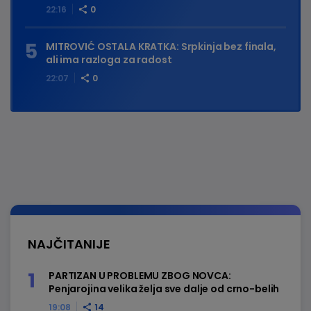
22:16
0
MITROVIĆ OSTALA KRATKA: Srpkinja bez finala,
ali ima razloga za radost
22:07
0
NAJČITANIJE
PARTIZAN U PROBLEMU ZBOG NOVCA:
Penjarojina velika želja sve dalje od crno-belih
19:08
14