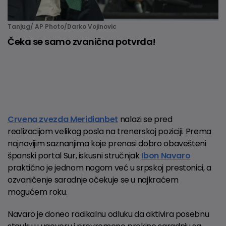
Tanjug/ AP Photo/Darko Vojinovic
Čeka se samo zvanična potvrda!
Crvena zvezda Meridianbet
nalazi se pred
realizacijom velikog posla na trenerskoj poziciji. Prema
najnovijim saznanjima koje prenosi dobro obavešteni
španski portal Sur, iskusni stručnjak
Ibon Navaro
praktično je jednom nogom već u srpskoj prestonici, a
ozvaničenje saradnje očekuje se u najkraćem
mogućem roku.
Navaro je doneo radikalnu odluku da aktivira posebnu