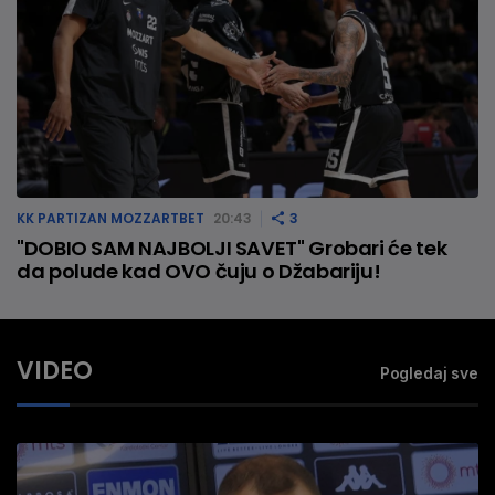
KK PARTIZAN MOZZARTBET
20:43
3
"DOBIO SAM NAJBOLJI SAVET" Grobari će tek
da polude kad OVO čuju o Džabariju!
VIDEO
Pogledaj sve