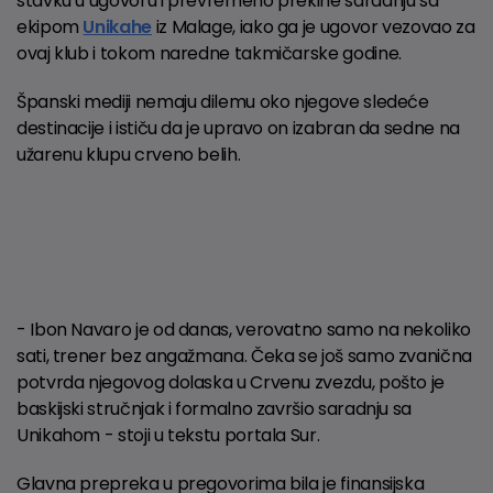
stavku u ugovoru i prevremeno prekine saradnju sa
ekipom
Unikahe
iz Malage, iako ga je ugovor vezovao za
ovaj klub i tokom naredne takmičarske godine.
Španski mediji nemaju dilemu oko njegove sledeće
destinacije i ističu da je upravo on izabran da sedne na
užarenu klupu crveno belih.
- Ibon Navaro je od danas, verovatno samo na nekoliko
sati, trener bez angažmana. Čeka se još samo zvanična
potvrda njegovog dolaska u Crvenu zvezdu, pošto je
baskijski stručnjak i formalno završio saradnju sa
Unikahom - stoji u tekstu portala Sur.
Glavna prepreka u pregovorima bila je finansijska