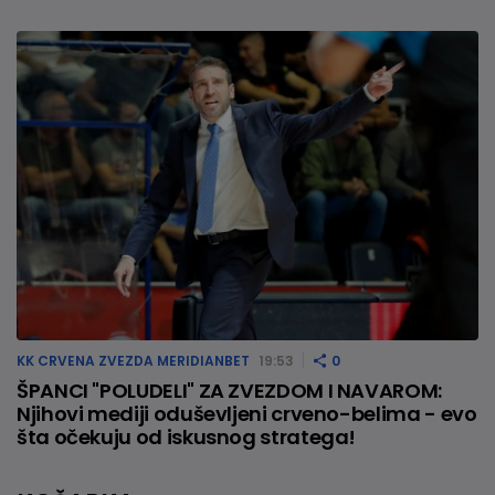
KK CRVENA ZVEZDA MERIDIANBET
19:53
0
ŠPANCI "POLUDELI" ZA ZVEZDOM I NAVAROM:
Njihovi mediji oduševljeni crveno-belima - evo
šta očekuju od iskusnog stratega!