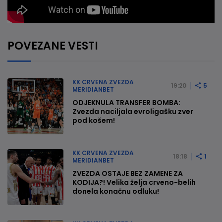
POVEZANE VESTI
KK CRVENA ZVEZDA
19:20
5
MERIDIANBET
ODJEKNULA TRANSFER BOMBA:
Zvezda naciljala evroligašku zver
pod košem!
KK CRVENA ZVEZDA
18:18
1
MERIDIANBET
ZVEZDA OSTAJE BEZ ZAMENE ZA
KODIJA?! Velika želja crveno-belih
donela konačnu odluku!