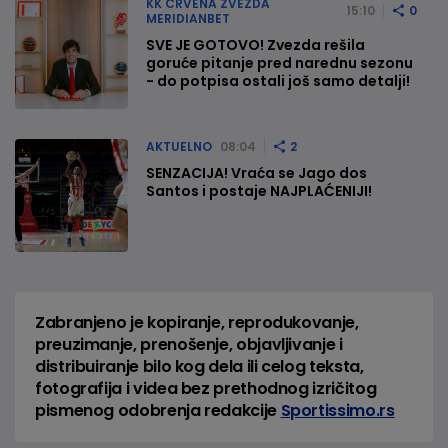
KK CRVENA ZVEZDA
15:10
0
MERIDIANBET
SVE JE GOTOVO! Zvezda rešila
goruće pitanje pred narednu sezonu
- do potpisa ostali još samo detalji!
AKTUELNO
08:04
2
SENZACIJA! Vraća se Jago dos
Santos i postaje NAJPLAĆENIJI!
Zabranjeno je kopiranje, reprodukovanje,
preuzimanje, prenošenje, objavljivanje i
distribuiranje bilo kog dela ili celog teksta,
fotografija i videa bez prethodnog izričitog
pismenog odobrenja redakcije
Sportissimo.rs