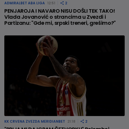
ADMIRALBET ABA LIGA
12:51
2
PENJAROJA I NAVARO NISU DOŠLI TEK TAKO!
Vlada Jovanović o strancima u Zvezdi i
Partizanu: "Gde mi, srpski treneri, grešimo?"
KK CRVENA ZVEZDA MERIDIANBET
21:18
2