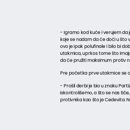
- Igramo kod kuće i verujem da je
koje se nadam da će doći u što v
ovo je ipak polufinale i bilo bi
utakmica, uprkos tome što imaju
da će pružiti maksimum protiv na
Pre početka prve utakmice se o
- Prošli derbi je bio u znaku Par
iskontrolišemo, a što se nas tiče,
protivnika kao što je Cedevita. N