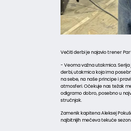
Večiti derbi je najavio trener Pa
- Veoma važna utakmica. Serija j
derbi, utakmica koja ima posebn
na sebe, na naše principe i pravi
atmosferi. Očekuje nas težak me
odigramo dobro, posebno u najva
stručnjak.
Zamenik kapitena Aleksej Pokuše
najbitnijih mečeva tekuće sezon