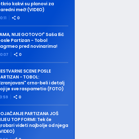
tkrio kakvi su planovi za
aredni meč! (VIDEO)
0:11
0
AMA, NIJE GOTOVO!" Saša Ilić
osle Partizan - Tobol
zagrmeo pred novinarima!
0:07
0
NESTVARNE SCENE POSLE
ARTIZAN - TOBOL:
Izranjavani" crno-beli i detalj
oji je sve raspametio (FOTO)
3:59
0
POJAČANJE PARTIZANA JOŠ
IJE U TOP FORMI: Tek će
robari videti najbolje od njega
(VIDEO)