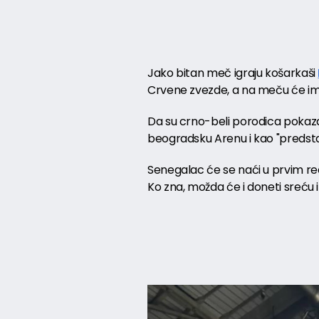
Jako bitan meč igraju košarkaši
Crvene zvezde, a na meču će im
Da su crno-beli porodica pokaz
beogradsku Arenu i kao "predsta
Senegalac će se naći u prvim r
Ko zna, možda će i doneti sreću