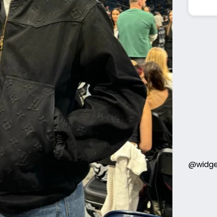
@widge