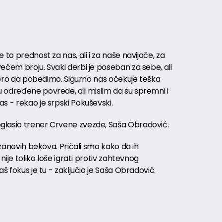
 to prednost za nas, ali i za naše navijače, za
ećem broju. Svaki derbi je poseban za sebe, ali
 dobro da pobedimo. Sigurno nas očekuje teška
 određene povrede, ali mislim da su spremni i
s - rekao je srpski Pokuševski.
glasio trener Crvene zvezde, Saša Obradović.
tizanovih bekova. Pričali smo kako da ih
 nije toliko loše igrati protiv zahtevnog
aš fokus je tu - zaključio je Saša Obradović.