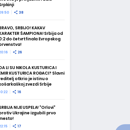
Srpkinji
09:50
38
BRAVO, SRBIJO! KAKAV
KARAKTER ŠAMPIONA! Srbija od
0:2 do četvrtfinala Evropskog
prvenstva!
20:16
26
DA LI SU NIKOLA KUSTURICA I
EMIR KUSTURICA ROĐACI? Slavni
reditelj otkrio je istinu o
košarkaškoj zvezdi Srbije
10:22
16
SRBIJA NIJE USPELA! "Orlovi"
protiv Ukrajine izgubili prvo
mesto!
22:15
17