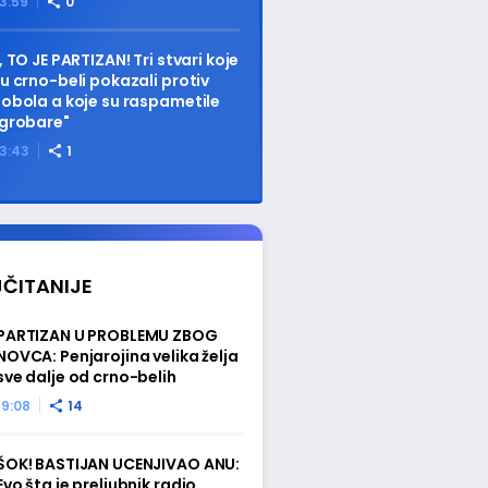
3:59
0
, TO JE PARTIZAN! Tri stvari koje
u crno-beli pokazali protiv
obola a koje su raspametile
grobare"
3:43
1
ČITANIJE
PARTIZAN U PROBLEMU ZBOG
NOVCA: Penjarojina velika želja
sve dalje od crno-belih
19:08
14
ŠOK! BASTIJAN UCENJIVAO ANU:
Evo šta je preljubnik radio