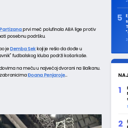
2
E
s
T
Partizana
prvi meč polufinala ABA lige protiv
"
ati posebnu podršku.
2
ao je
Demba Sek
koji je rešio da dođe u
vnik" fudbalskog kluba podrži košarkaše.
edovima na meču u najvećoj dvorani na Balkanu.
NAJ
 izabranicima
Đoana Penjaroje
...