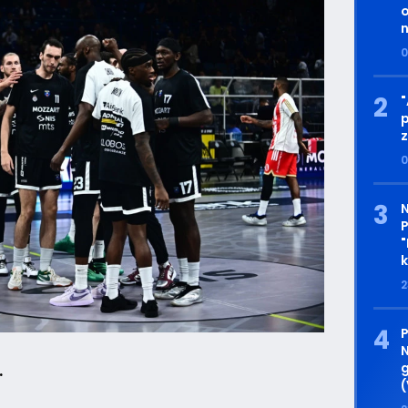
o
n
0
"
p
0
P
"
k
2
N
.
g