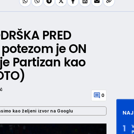
DRŠKA PRED
 potezom je ON
je Partizan kao
OTO)
ić
0
ssimo kao željeni izvor na Googlu
NAJ
P