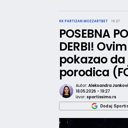
KK PARTIZAN MOZZARTBET
19:27
POSEBNA PO
DERBI! Ovim
pokazao da 
porodica (F
Autor:
Aleksandra Jankov
18.05.2026 - 19:27
Izvor:
sportissimo.rs
Dodaj Sporti