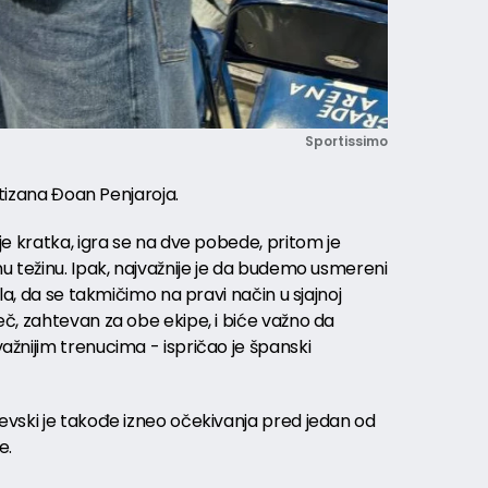
Sportissimo
rtizana Đoan Penjaroja.
e kratka, igra se na dve pobede, pritom je
u težinu. Ipak, najvažnije je da budemo usmereni
la, da se takmičimo na pravi način u sjajnoj
č, zahtevan za obe ekipe, i biće važno da
žnijim trenucima - ispričao je španski
vski je takođe izneo očekivanja pred jedan od
e.