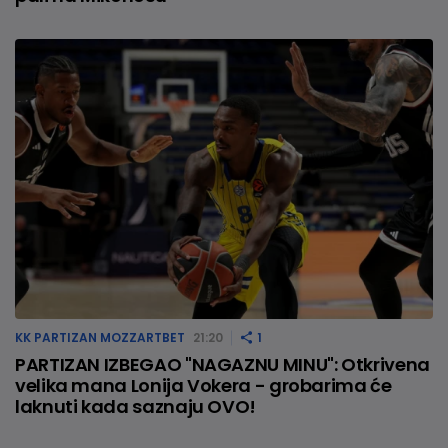
KK PARTIZAN MOZZARTBET
21:20
1
PARTIZAN IZBEGAO "NAGAZNU MINU": Otkrivena
velika mana Lonija Vokera - grobarima će
laknuti kada saznaju OVO!