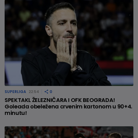
SUPERLIGA
22:54
0
SPEKTAKL ŽELEZNIČARA I OFK BEOGRADA!
Goleada obeležena crvenim kartonom u 90+4.
minutu!