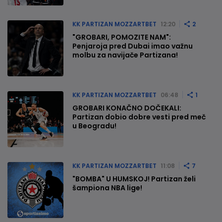
KK PARTIZAN MOZZARTBET
12:20
2
"GROBARI, POMOZITE NAM":
Penjaroja pred Dubai imao važnu
molbu za navijače Partizana!
KK PARTIZAN MOZZARTBET
06:48
1
GROBARI KONAČNO DOČEKALI:
Partizan dobio dobre vesti pred meč
u Beogradu!
KK PARTIZAN MOZZARTBET
11:08
7
"BOMBA" U HUMSKOJ! Partizan želi
šampiona NBA lige!