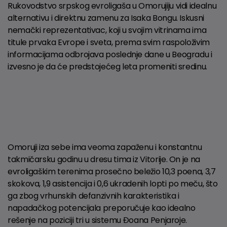
Rukovodstvo srpskog evroligaša u Omorujiju vidi idealnu
alternativu i direktnu zamenu za Isaka Bongu. Iskusni
nemački reprezentativac, koji u svojim vitrinama ima
titule prvaka Evrope i sveta, prema svim raspoloživim
informacijama odbrojava poslednje dane u Beogradu i
izvesno je da će predstojećeg leta promeniti sredinu.
Omoruji iza sebe ima veoma zapaženu i konstantnu
takmičarsku godinu u dresu tima iz Vitorije. On je na
evroligaškim terenima prosečno beležio 10,3 poena, 3,7
skokova, 1,9 asistencija i 0,6 ukradenih lopti po meču, što
ga zbog vrhunskih defanzivnih karakteristika i
napadačkog potencijala preporučuje kao idealno
rešenje na poziciji tri u sistemu Đoana Penjaroje.