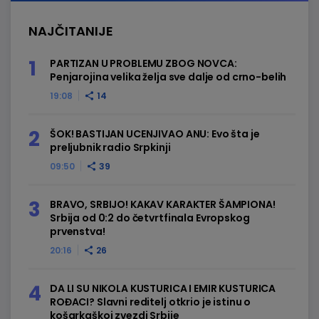
NAJČITANIJE
PARTIZAN U PROBLEMU ZBOG NOVCA:
Penjarojina velika želja sve dalje od crno-belih
19:08
14
ŠOK! BASTIJAN UCENJIVAO ANU: Evo šta je
preljubnik radio Srpkinji
09:50
39
BRAVO, SRBIJO! KAKAV KARAKTER ŠAMPIONA!
Srbija od 0:2 do četvrtfinala Evropskog
prvenstva!
20:16
26
DA LI SU NIKOLA KUSTURICA I EMIR KUSTURICA
ROĐACI? Slavni reditelj otkrio je istinu o
košarkaškoj zvezdi Srbije