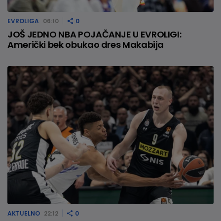
EVROLIGA
06:10
0
JOŠ JEDNO NBA POJAČANJE U EVROLIGI:
Američki bek obukao dres Makabija
AKTUELNO
22:12
0