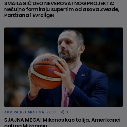
SMAILAGIĆ DEO NEVEROVATNOG PROJEKTA:
Nečujno formiraju supertim od asova Zvezde,
Partizana i Evrolige!
ADMIRALBET ABA LIGA
22:03
0
SJAJNA MEGA! Mikonos kao talija, Amerikanci
pali na Mikonosu