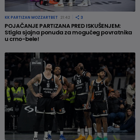
KK PARTIZAN MOZZARTBET
21:42
3
POJAČANJE PARTIZANA PRED ISKUŠENJEM:
Stigla sjajna ponuda za mogućeg povratnika
u crno-bele!