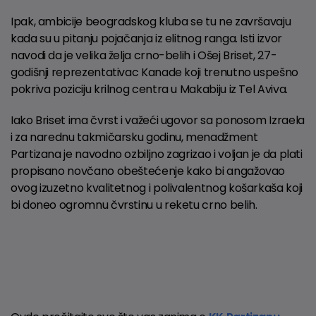
Ipak, ambicije beogradskog kluba se tu ne završavaju
kada su u pitanju pojačanja iz elitnog ranga. Isti izvor
navodi da je velika želja crno-belih i Ošej Briset, 27-
godišnji reprezentativac Kanade koji trenutno uspešno
pokriva poziciju krilnog centra u Makabiju iz Tel Aviva.
Iako Briset ima čvrst i važeći ugovor sa ponosom Izraela
i za narednu takmičarsku godinu, menadžment
Partizana je navodno ozbiljno zagrizao i voljan je da plati
propisano novčano obeštećenje kako bi angažovao
ovog izuzetno kvalitetnog i polivalentnog košarkaša koji
bi doneo ogromnu čvrstinu u reketu crno belih.