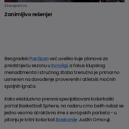
Starsport.rs
Zanimljivo rešenje!
Beogradski
Partizan
već uveliko kuje planove za
predstojeću sezonu u
Evroligi
, a fokus klupskog
menadžmenta i stručnog štaba trenutno je primarno
usmeren na dovođenje proverenih i atletski moćnih
spoljnih igrača.
Kako ekskluzivno prenosi specijalizovani košarkaški
portal Basketball Sphere, na radaru crno belih nalazi se
jedno veoma atraktivno ime s evropskih parketa - u
pitanju je krilni košarkaš
Baskonije
Judžin Omoruji.