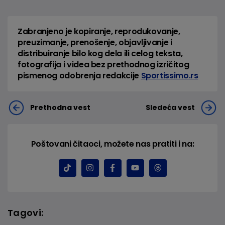
Zabranjeno je kopiranje, reprodukovanje,
preuzimanje, prenošenje, objavljivanje i
distribuiranje bilo kog dela ili celog teksta,
fotografija i videa bez prethodnog izričitog
pismenog odobrenja redakcije
Sportissimo.rs
Prethodna vest
Sledeća vest
Poštovani čitaoci, možete nas pratiti i na:
Tagovi: