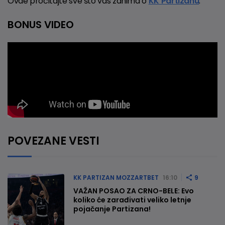
Ovde pročitajte sve što vas zanima o
KK Partizanu
.
BONUS VIDEO
POVEZANE VESTI
KK PARTIZAN MOZZARTBET
16:10
9
VAŽAN POSAO ZA CRNO-BELE: Evo
koliko će zarađivati veliko letnje
pojačanje Partizana!