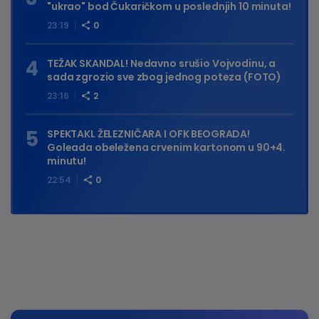
"ukrao" bod Čukaričkom u poslednjih 10 minuta!
23:19
0
TEŽAK SKANDAL! Nedavno srušio Vojvodinu, a
sada zgrozio sve zbog jednog poteza (FOTO)
23:16
2
SPEKTAKL ŽELEZNIČARA I OFK BEOGRADA!
Goleada obeležena crvenim kartonom u 90+4.
minutu!
22:54
0