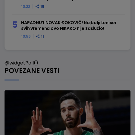
10:22
19
NAPADNUT NOVAK ĐOKOVIĆ! Najbolji teniser
svih vremena ovo NIKAKO nije zaslužio!
10:56
11
@widgetPoll()
POVEZANE VESTI