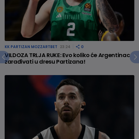
KK PARTIZAN MOZZARTBET
23:24
0
VILDOZA TRLJA RUKE: Evo koliko će Argentinac
zarađivati u dresu Partizana!