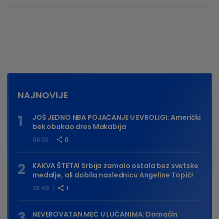
NAJNOVIJE
JOŠ JEDNO NBA POJAČANJE U EVROLIGI: Američki
bek obukao dres Makabija
06:10
0
KAKVA ŠTETA! Srbija zamalo ostala bez svetske
medalje, ali dobila naslednicu Angeline Topić!
23:45
1
NEVEROVATAN MEČ U LUČANIMA: Domaćin