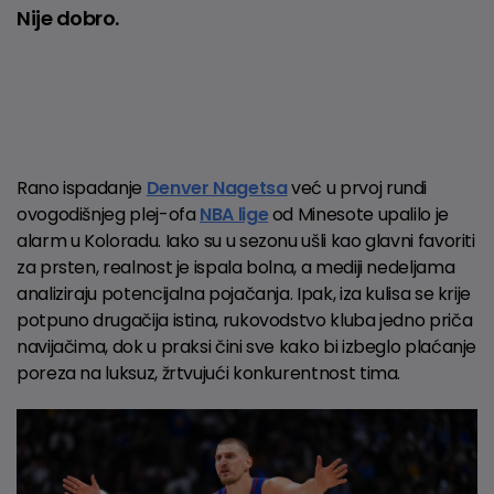
Nije dobro.
Rano ispadanje
Denver Nagetsa
već u prvoj rundi
ovogodišnjeg plej-ofa
NBA lige
od Minesote upalilo je
alarm u Koloradu. Iako su u sezonu ušli kao glavni favoriti
za prsten, realnost je ispala bolna, a mediji nedeljama
analiziraju potencijalna pojačanja. Ipak, iza kulisa se krije
potpuno drugačija istina, rukovodstvo kluba jedno priča
navijačima, dok u praksi čini sve kako bi izbeglo plaćanje
poreza na luksuz, žrtvujući konkurentnost tima.