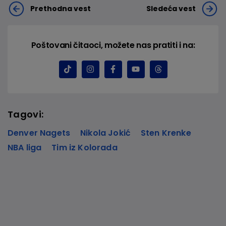
Prethodna vest
Sledeća vest
Poštovani čitaoci, možete nas pratiti i na:
Tagovi:
Denver Nagets
Nikola Jokić
Sten Krenke
NBA liga
Tim iz Kolorada