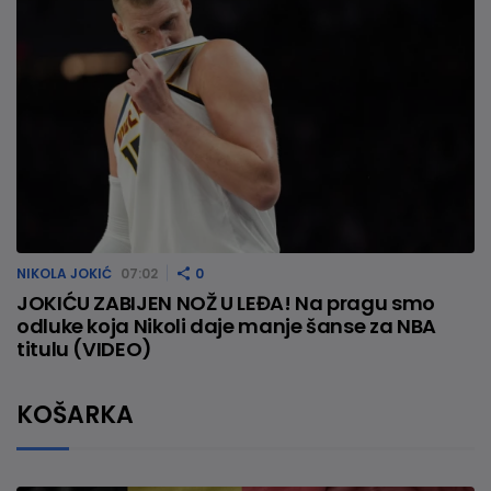
NIKOLA JOKIĆ
07:02
0
JOKIĆU ZABIJEN NOŽ U LEĐA! Na pragu smo
odluke koja Nikoli daje manje šanse za NBA
titulu (VIDEO)
KOŠARKA