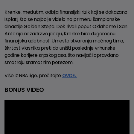
Krenke, međutim, odbija finansijski rizik koji se dokazano
isplati, što se najbolje videlo na primeru šampionske
dinastije Golden Stejta. Dok rivali poput Oklahome i San
Antonija nezadrživo jačaju, Krenke bira dugoročnu
finansijsku udobnost. Umesto stvaranja moćnog tima,
škrtost vlasnika preti da uništi poslednje vrhunske
godine karijere srpskog asa, što navijači opravdano
smatraju sramotnim potezom.
Više iz NBA lige, pročitajte
OVDE.
BONUS VIDEO