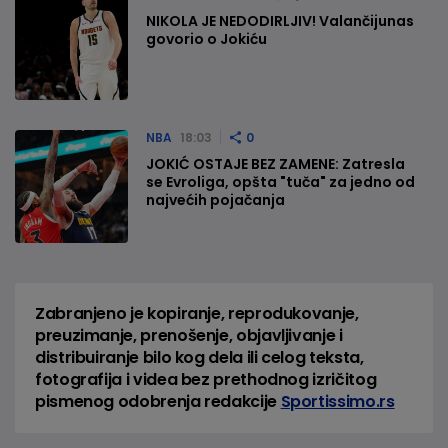
NIKOLA JE NEDODIRLJIV! Valančijunas
govorio o Jokiću
NBA
18:03
0
JOKIĆ OSTAJE BEZ ZAMENE: Zatresla
se Evroliga, opšta "tuča" za jedno od
najvećih pojačanja
Zabranjeno je kopiranje, reprodukovanje,
preuzimanje, prenošenje, objavljivanje i
distribuiranje bilo kog dela ili celog teksta,
fotografija i videa bez prethodnog izričitog
pismenog odobrenja redakcije
Sportissimo.rs