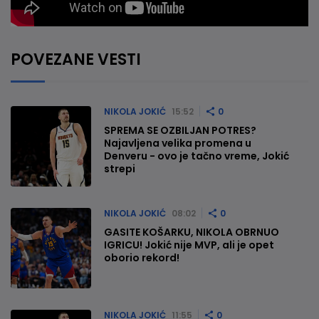
POVEZANE VESTI
NIKOLA JOKIĆ
15:52
0
SPREMA SE OZBILJAN POTRES?
Najavljena velika promena u
Denveru - ovo je tačno vreme, Jokić
strepi
NIKOLA JOKIĆ
08:02
0
GASITE KOŠARKU, NIKOLA OBRNUO
IGRICU! Jokić nije MVP, ali je opet
oborio rekord!
NIKOLA JOKIĆ
11:55
0