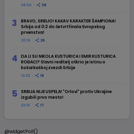
09:50
38
BRAVO, SRBIJO! KAKAV KARAKTER ŠAMPIONA!
Srbija od 0:2 do četvrtfinala Evropskog
prvenstva!
20:16
26
DA LI SU NIKOLA KUSTURICA I EMIR KUSTURICA
ROĐACI? Slavni reditelj otkrio je istinu o
košarkaškoj zvezdi Srbije
10:22
16
SRBIJA NIJE USPELA! "Orlovi" protiv Ukrajine
izgubili prvo mesto!
22:15
17
@widgetPoll()