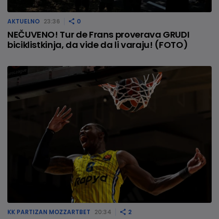
AKTUELNO
23:36
0
NEČUVENO! Tur de Frans proverava GRUDI
biciklistkinja, da vide da li varaju! (FOTO)
KK PARTIZAN MOZZARTBET
20:34
2