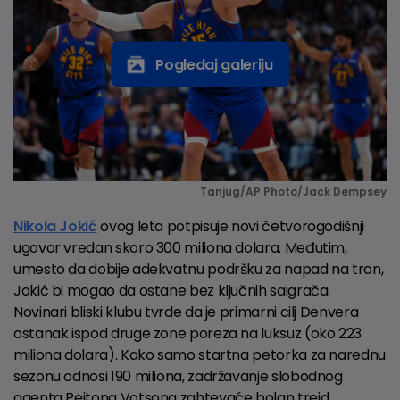
Pogledaj galeriju
Tanjug/AP Photo/Jack Dempsey
Nikola Jokić
ovog leta potpisuje novi četvorogodišnji
ugovor vredan skoro 300 miliona dolara. Međutim,
umesto da dobije adekvatnu podršku za napad na tron,
Jokić bi mogao da ostane bez ključnih saigrača.
Novinari bliski klubu tvrde da je primarni cilj Denvera
ostanak ispod druge zone poreza na luksuz (oko 223
miliona dolara). Kako samo startna petorka za narednu
sezonu odnosi 190 miliona, zadržavanje slobodnog
agenta Pejtona Votsona zahtevaće bolan trejd