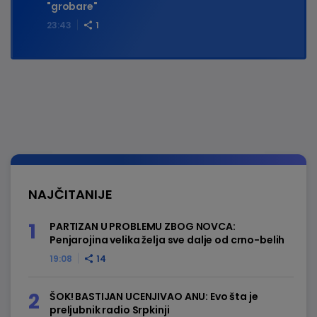
"grobare"
23:43
1
NAJČITANIJE
PARTIZAN U PROBLEMU ZBOG NOVCA:
Penjarojina velika želja sve dalje od crno-belih
19:08
14
ŠOK! BASTIJAN UCENJIVAO ANU: Evo šta je
preljubnik radio Srpkinji