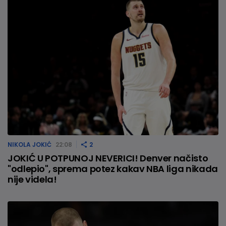
NIKOLA JOKIĆ
22:08
2
JOKIĆ U POTPUNOJ NEVERICI! Denver načisto
"odlepio", sprema potez kakav NBA liga nikada
nije videla!