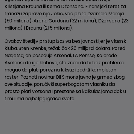
Kristijana Brauna ili Kema Džonsona. Finansijski teret za
franšizu zapravo nije Jokić, već plate Džamala Mareja
(50 miliona), Arona Gordona (32 miliona), Džonsona (23
miliona) i Brauna (21,5 miliona).
Ovakav štedljiv pristup izaziva bes javnosti jer je vlasnik
kluba, Sten Krenke, težak čak 26 milijardi dolara. Pored
Nagetsa, on poseduje Arsenal, LA Remse, Kolorado
Avelenš i druge klubove, što znači da bi bez problema
mogao da plati porez na luksuz i zadrži kompletan
roster. Poznati novinar Bil Simons javno je grmeo zbog
ove situacije, poručivši superbogatom vlasniku da
prosto plati Votsona i prestane sa kalkulacijama dok u
timu ima najboljeg igrača sveta.