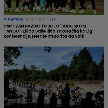
FK PARTIZAN
23:08 >> 23:31
1
PARTIZAN RAZBIO TOBOL U "SUDIJSKOM
TANGU"! Ekipa Saše Ilića zakoračila ka Ligi
konferencije, Hetafe imao šta da vidi!