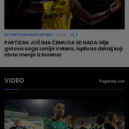
KK PARTIZAN MOZZARTBET
20:34
2
PARTIZAN JOŠ IMA ČEMU DA SE NADA: Nije
gotova saga Lonija Vokera, isplivao detalj koji
stvar menja iz korena!
VIDEO
Pogledaj sve