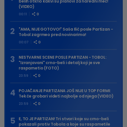
belih otkrio kakvi su planovi za naredni meč!
(VIDEO)
00:11
0
"AMA, NIJE GOTOVO!" Saša Ilić posle Partizan -
Tobol zagrmeo pred novinarima!
00:07
0
NESTVARNE SCENE POSLE PARTIZAN - TOBOL:
"Izranjavani" crno-beli i detalj koji je sve
raspametio (FOTO)
23:59
0
POJAČANJE PARTIZANA JOŠ NIJE U TOP FORMI:
Tek će grobari videti najbolje od njega (VIDEO)
23:59
0
E, TO JE PARTIZAN! Tri stvari koje su crno-beli
pokazali protiv Tobola a koje su raspametile