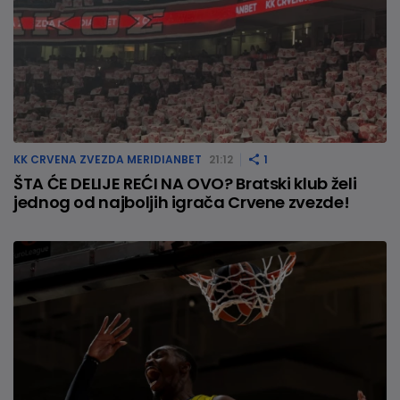
KK CRVENA ZVEZDA MERIDIANBET
21:12
1
ŠTA ĆE DELIJE REĆI NA OVO? Bratski klub želi
jednog od najboljih igrača Crvene zvezde!