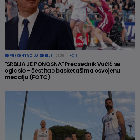
REPREZENTACIJA SRBIJE
21:26
1
"SRBIJA JE PONOSNA" Predsednik Vučić se
oglasio - čestitao basketašima osvojenu
medalju (FOTO)