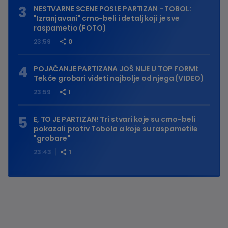
NESTVARNE SCENE POSLE PARTIZAN - TOBOL:
"Izranjavani" crno-beli i detalj koji je sve
raspametio (FOTO)
23:59
0
POJAČANJE PARTIZANA JOŠ NIJE U TOP FORMI:
Tek će grobari videti najbolje od njega (VIDEO)
23:59
1
E, TO JE PARTIZAN! Tri stvari koje su crno-beli
pokazali protiv Tobola a koje su raspametile
"grobare"
23:43
1