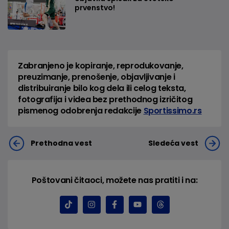
prvenstvo!
Zabranjeno je kopiranje, reprodukovanje,
preuzimanje, prenošenje, objavljivanje i
distribuiranje bilo kog dela ili celog teksta,
fotografija i videa bez prethodnog izričitog
pismenog odobrenja redakcije
Sportissimo.rs
Prethodna vest
Sledeća vest
Poštovani čitaoci, možete nas pratiti i na: