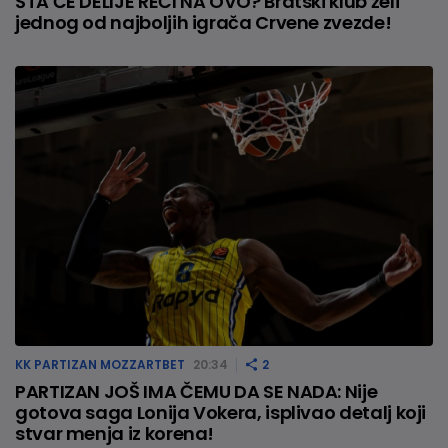
ŠTA ĆE DELIJE REĆI NA OVO? Bratski klub želi
jednog od najboljih igrača Crvene zvezde!
KK PARTIZAN MOZZARTBET
20:34
2
PARTIZAN JOŠ IMA ČEMU DA SE NADA: Nije
gotova saga Lonija Vokera, isplivao detalj koji
stvar menja iz korena!