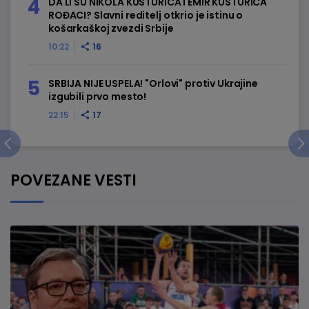
DA LI SU NIKOLA KUSTURICA I EMIR KUSTURICA
ROĐACI? Slavni reditelj otkrio je istinu o
košarkaškoj zvezdi Srbije
10:22
16
SRBIJA NIJE USPELA! "Orlovi" protiv Ukrajine
izgubili prvo mesto!
22:15
17
POVEZANE VESTI