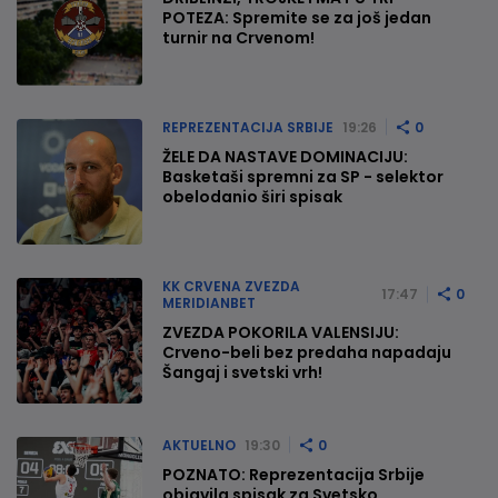
POTEZA: Spremite se za još jedan
turnir na Crvenom!
REPREZENTACIJA SRBIJE
19:26
0
ŽELE DA NASTAVE DOMINACIJU:
Basketaši spremni za SP - selektor
obelodanio širi spisak
KK CRVENA ZVEZDA
17:47
0
MERIDIANBET
ZVEZDA POKORILA VALENSIJU:
Crveno-beli bez predaha napadaju
Šangaj i svetski vrh!
AKTUELNO
19:30
0
POZNATO: Reprezentacija Srbije
objavila spisak za Svetsko