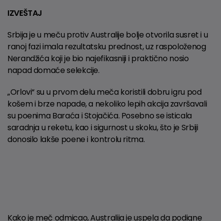
IZVEŠTAJ
Srbija je u meču protiv Australije bolje otvorila susret i u
ranoj fazi imala rezultatsku prednost, uz raspoloženog
Nerandžića koji je bio najefikasniji i praktično nosio
napad domaće selekcije.
„Orlovi“ su u prvom delu meča koristili dobru igru pod
košem i brze napade, a nekoliko lepih akcija završavali
su poenima Baraća i Stojačića. Posebno se isticala
saradnja u reketu, kao i sigurnost u skoku, što je Srbiji
donosilo lakše poene i kontrolu ritma.
Kako je meč odmicao, Australija je uspela da podigne