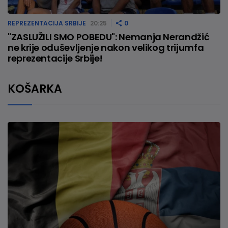
REPREZENTACIJA SRBIJE
20:25
0
"ZASLUŽILI SMO POBEDU": Nemanja Nerandžić
ne krije oduševljenje nakon velikog trijumfa
reprezentacije Srbije!
KOŠARKA