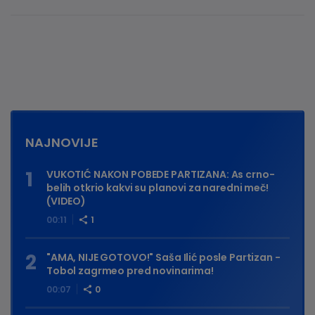
NAJNOVIJE
VUKOTIĆ NAKON POBEDE PARTIZANA: As crno-
belih otkrio kakvi su planovi za naredni meč!
(VIDEO)
00:11
1
"AMA, NIJE GOTOVO!" Saša Ilić posle Partizan -
Tobol zagrmeo pred novinarima!
00:07
0