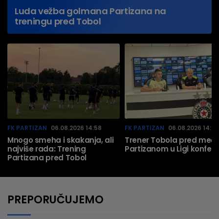
Luda vežba golmana Partizana na
treningu pred Tobol
FK PARTIZAN
06.08.2026 14:58
FK PARTIZAN
06.08.2026 14:57
Mnogo smeha i skakanja, ali
Trener Tobola pred meč 
najviše rada: Trening
Partizanom u Ligi konfere
Partizana pred Tobol
PREPORUČUJEMO