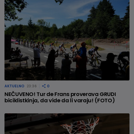
AKTUELNO
23:36
0
NEČUVENO! Tur de Frans proverava GRUDI
biciklistkinja, da vide da li varaju! (FOTO)