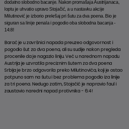
dodatno slobodno bacanje. Nakon promašaja Austrijanaca,
loptu je uhvatio upravo Stojačić, a u nastavku akcije
Milutinović je izborio prekršaj pri šutu za dva poena. Bio je
siguran sa linije penala i pogodio oba slobodna bacanja -
14:8!
Barać je u završnici napada preuzeo odgovornost i
pogodio šut za dva poena, ali su sudije nakon pregleda
procenile da je nagazio liniju. Već u narednom napadu
Austrija je uzvratila preciznim šutem za dva poena
Srbija je brzo odgovorila preko Milutinovića, koji je ostao
potpuno sam na šutu i bez problema pogodio iza linije
za tri poena. Nedugo zatim, Stojačić je napravio faul i
zaustavio naredni napad protivnika - 6:4!