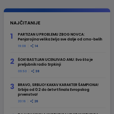
NAJČITANIJE
PARTIZAN U PROBLEMU ZBOG NOVCA:
Penjarojina velika želja sve dalje od crno-belih
19:08
14
ŠOK! BASTIJAN UCENJIVAO ANU: Evo šta je
preljubnik radio Srpkinji
09:50
38
BRAVO, SRBIJO! KAKAV KARAKTER ŠAMPIONA!
Srbija od 0:2 do četvrtfinala Evropskog
prvenstva!
20:16
26