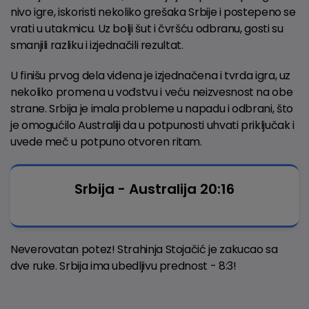
nivo igre, iskoristi nekoliko grešaka Srbije i postepeno se
vrati u utakmicu. Uz bolji šut i čvršću odbranu, gosti su
smanjili razliku i izjednačili rezultat.
U finišu prvog dela viđena je izjednačena i tvrda igra, uz
nekoliko promena u vođstvu i veću neizvesnost na obe
strane. Srbija je imala probleme u napadu i odbrani, što
je omogućilo Australiji da u potpunosti uhvati priključak i
uvede meč u potpuno otvoren ritam.
Srbija - Australija 20:16
Neverovatan potez! Strahinja Stojačić je zakucao sa
dve ruke. Srbija ima ubedljivu prednost - 8:3!