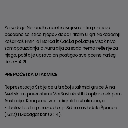
Za sada je Nerandžić najefikasniji sa četiri poena, a
posebno se ističe njegov dobar ritam u igri. Nekadašnji
košarkaš FMP-a i Borca iz Čačka pokazuje visok nivo
samopouzdanja, a Australija za sada nema rešenje za
njega, pošto je upravo on postigao sve poene našeg
tima - 4:2!
PRE POČETKA UTAKMICE
Reprezetacija Srbije će u trećoj utakmici grupe A na
Svetskom prvenstvu u Varšavi ukrstiti koplja sa ekipom
Australije. Kenguri su već odigrali tri utakmice, a
zabeležili su tri poraza, dok je Srbija savladala Špance
(16:12) i Madagaskar (21:14).