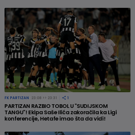
FK PARTIZAN
23:08 >> 23:31
1
PARTIZAN RAZBIO TOBOL U "SUDIJSKOM
TANGU"! Ekipa Saše Ilića zakoračila ka Ligi
konferencije, Hetafe imao šta da vidi!