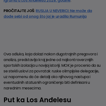
igrama u Los Anđelesu 2028. godine
.
PROČITAJTE JOŠ
:
RUSIJA U NEVERICI: Ne može da
dođe sebi od onog što joj je uradila Rumunija
Ova odluka, koja dolazi nakon dugotrajnih pregovora i
analiza, predstavlja kraj jedne od najkontroverznijih
sportskih izolacija u novijoj istoriji. MOK je procenio da su
se stekli uslovi za povratak ruske olimpijske delegacije,
uz napomenu da će detalji oko njihovog nastupa i
eventualnih statusnih ograničenja biti definisani u
narednim mesecima.
Put ka Los Anđelesu