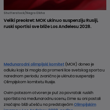
Shutterstock/Negro Elkha
Veliki preokret: MOK ukinuo suspenziju Rusiji,
ruski sportisi sve bliže Los Anđelesu 2028.
Međunarodni olimpijski komitet
(MOK) doneo je
odluku koja bi mogla da promeni lice svetskog sporta u
narednom periodu: zvanično je ukinuta suspenzija
Olimpijskom komitetu Rusije.
Ovim potezom otvoren je put za povratak ruskih
sportista na međunarodnu scenu, čime su oni postali
značajno bliži učešću na predstojećim
Olimpijskim