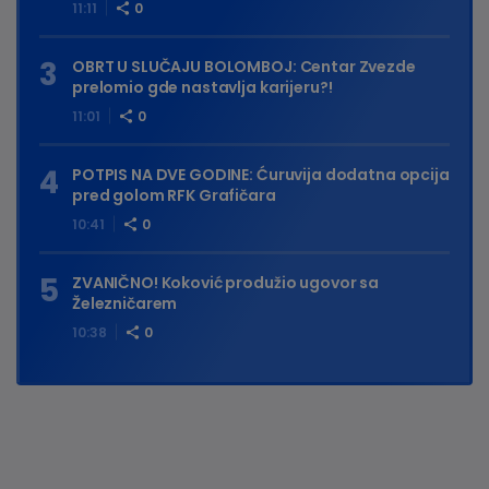
11:11
0
OBRT U SLUČAJU BOLOMBOJ: Centar Zvezde
prelomio gde nastavlja karijeru?!
11:01
0
POTPIS NA DVE GODINE: Ćuruvija dodatna opcija
pred golom RFK Grafičara
10:41
0
ZVANIČNO! Koković produžio ugovor sa
Železničarem
10:38
0