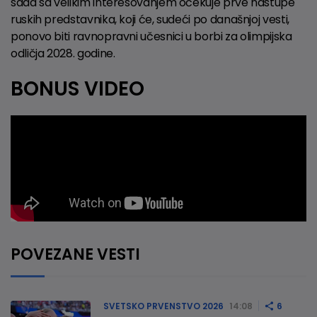
sada sa velikim interesovanjem očekuje prve nastupe
ruskih predstavnika, koji će, sudeći po današnjoj vesti,
ponovo biti ravnopravni učesnici u borbi za olimpijska
odličja 2028. godine.
BONUS VIDEO
POVEZANE VESTI
SVETSKO PRVENSTVO 2026
14:08
6