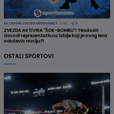
KK CRVENA ZVEZDA MERIDIANBET
11:07
3
ZVEZDA AKTIVIRA "ŠOK-BOMBU"! Teodosić
dovodi reprezentativca Srbije koji je ovog leta
oduševio naciju?!
OSTALI SPORTOVI