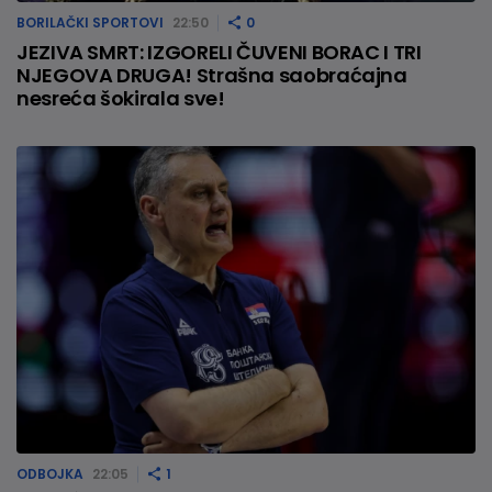
BORILAČKI SPORTOVI
22:50
0
JEZIVA SMRT: IZGORELI ČUVENI BORAC I TRI
NJEGOVA DRUGA! Strašna saobraćajna
nesreća šokirala sve!
ODBOJKA
22:05
1