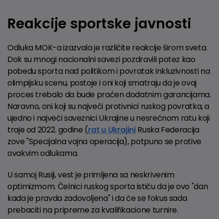
Reakcije sportske javnosti
Odluka MOK-a izazvala je različite reakcije širom sveta.
Dok su mnogi nacionalni savezi pozdravili potez kao
pobedu sporta nad politikom i povratak inkluzivnosti na
olimpijsku scenu, postoje i oni koji smatraju da je ovaj
proces trebalo da bude praćen dodatnim garancijama.
Naravno, oni koji su najveći protivnici ruskog povratka, a
ujedno i najveći saveznici Ukrajine u nesrećnom ratu koji
traje od 2022. godine (
rat u Ukrajini
Ruska Federacija
zove "Specijalna vojna operacija), potpuno se protive
ovakvim odlukama.
U samoj Rusiji, vest je primljena sa neskrivenim
optimizmom. Čelnici ruskog sporta ističu da je ovo "dan
kada je pravda zadovoljena" i da će se fokus sada
prebaciti na pripreme za kvalifikacione turnire.