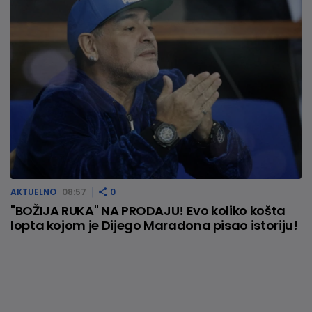
AKTUELNO
08:57
0
"BOŽIJA RUKA" NA PRODAJU! Evo koliko košta
lopta kojom je Dijego Maradona pisao istoriju!