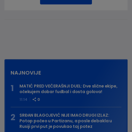
NAJNOVIJE
MATIĆ PRED VEČERAŠNJI DUEL: Dve slične ekipe,
očekujem dobar fudbal i dosta golova!
11:14
0
SRĐAN BLAGOJEVIĆ NIJE IMAO DRUGI IZLAZ:
Potop počeo u Partizanu, a posle debakla u
Rusiji prvi put je povukao taj potez