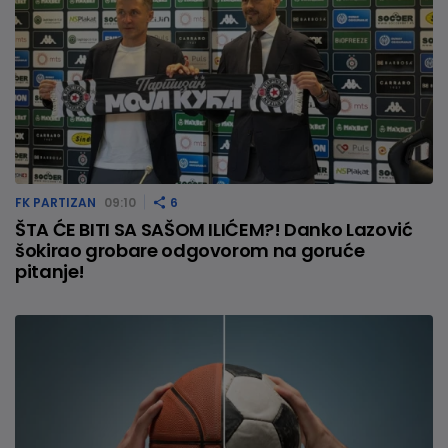
FK PARTIZAN
09:10
6
ŠTA ĆE BITI SA SAŠOM ILIĆEM?! Danko Lazović
šokirao grobare odgovorom na goruće
pitanje!