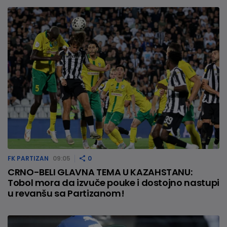
FK PARTIZAN
09:05
0
CRNO-BELI GLAVNA TEMA U KAZAHSTANU:
Tobol mora da izvuče pouke i dostojno nastupi
u revanšu sa Partizanom!