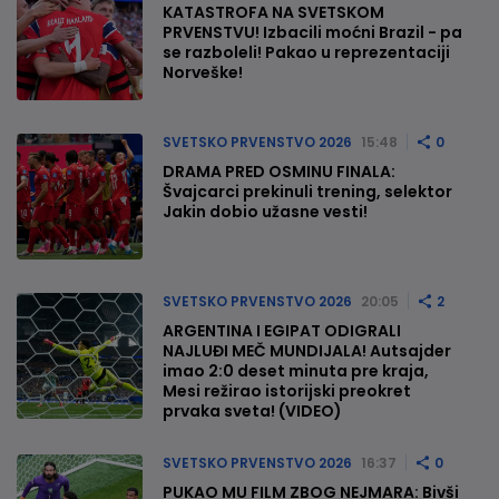
KATASTROFA NA SVETSKOM
PRVENSTVU! Izbacili moćni Brazil - pa
se razboleli! Pakao u reprezentaciji
Norveške!
SVETSKO PRVENSTVO 2026
15:48
0
DRAMA PRED OSMINU FINALA:
Švajcarci prekinuli trening, selektor
Jakin dobio užasne vesti!
SVETSKO PRVENSTVO 2026
20:05
2
ARGENTINA I EGIPAT ODIGRALI
NAJLUĐI MEČ MUNDIJALA! Autsajder
imao 2:0 deset minuta pre kraja,
Mesi režirao istorijski preokret
prvaka sveta! (VIDEO)
SVETSKO PRVENSTVO 2026
16:37
0
PUKAO MU FILM ZBOG NEJMARA: Bivši