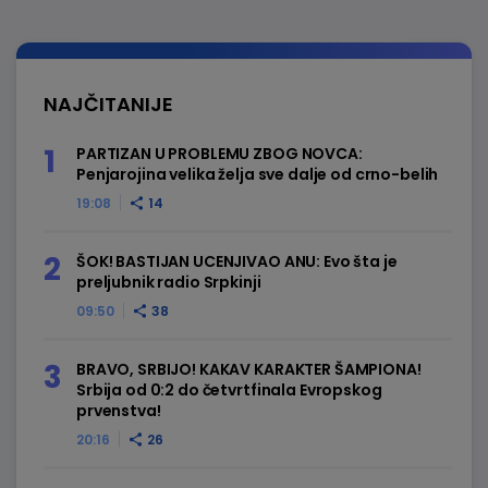
NAJČITANIJE
PARTIZAN U PROBLEMU ZBOG NOVCA:
Penjarojina velika želja sve dalje od crno-belih
19:08
14
ŠOK! BASTIJAN UCENJIVAO ANU: Evo šta je
preljubnik radio Srpkinji
09:50
38
BRAVO, SRBIJO! KAKAV KARAKTER ŠAMPIONA!
Srbija od 0:2 do četvrtfinala Evropskog
prvenstva!
20:16
26