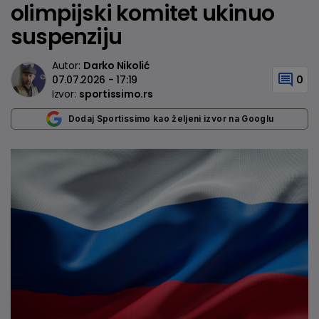
olimpijski komitet ukinuo
suspenziju
Autor:
Darko Nikolić
07.07.2026 - 17:19
0
Izvor:
sportissimo.rs
Dodaj Sportissimo kao željeni izvor na Googlu