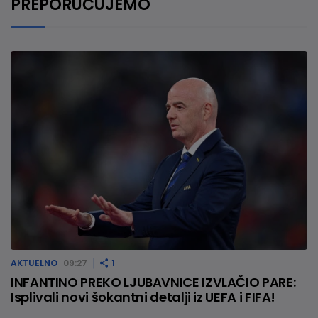
PREPORUČUJEMO
AKTUELNO
09:27
1
INFANTINO PREKO LJUBAVNICE IZVLAČIO PARE:
Isplivali novi šokantni detalji iz UEFA i FIFA!