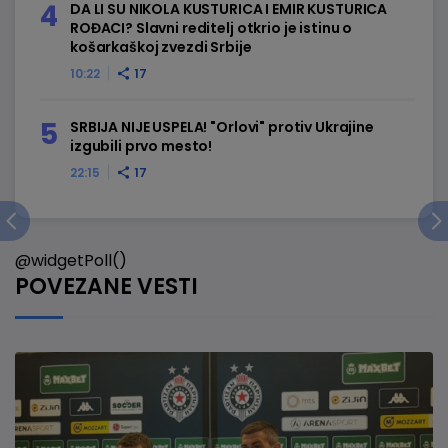
DA LI SU NIKOLA KUSTURICA I EMIR KUSTURICA
ROĐACI? Slavni reditelj otkrio je istinu o
košarkaškoj zvezdi Srbije
10:22
17
SRBIJA NIJE USPELA! "Orlovi" protiv Ukrajine
izgubili prvo mesto!
22:15
17
@widgetPoll()
POVEZANE VESTI