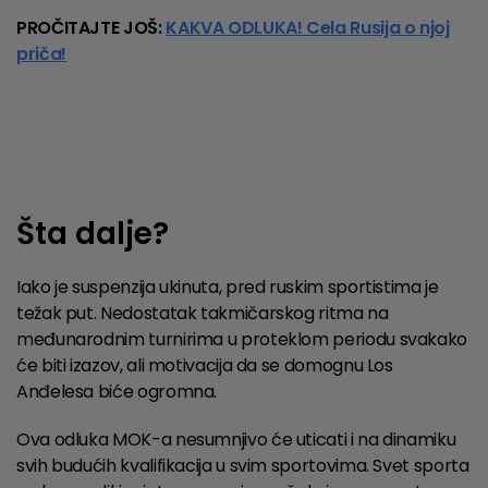
PROČITAJTE JOŠ:
KAKVA ODLUKA! Cela Rusija o njoj
priča!
Šta dalje?
Iako je suspenzija ukinuta, pred ruskim sportistima je
težak put. Nedostatak takmičarskog ritma na
međunarodnim turnirima u proteklom periodu svakako
će biti izazov, ali motivacija da se domognu Los
Anđelesa biće ogromna.
Ova odluka MOK-a nesumnjivo će uticati i na dinamiku
svih budućih kvalifikacija u svim sportovima. Svet sporta