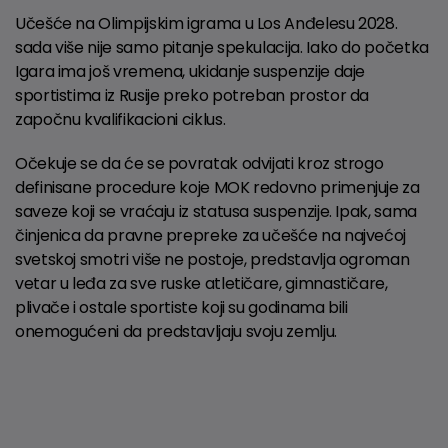
Učešće na Olimpijskim igrama u Los Anđelesu 2028.
sada više nije samo pitanje spekulacija. Iako do početka
Igara ima još vremena, ukidanje suspenzije daje
sportistima iz Rusije preko potreban prostor da
započnu kvalifikacioni ciklus.
Očekuje se da će se povratak odvijati kroz strogo
definisane procedure koje MOK redovno primenjuje za
saveze koji se vraćaju iz statusa suspenzije. Ipak, sama
činjenica da pravne prepreke za učešće na najvećoj
svetskoj smotri više ne postoje, predstavlja ogroman
vetar u leđa za sve ruske atletičare, gimnastičare,
plivače i ostale sportiste koji su godinama bili
onemogućeni da predstavljaju svoju zemlju.