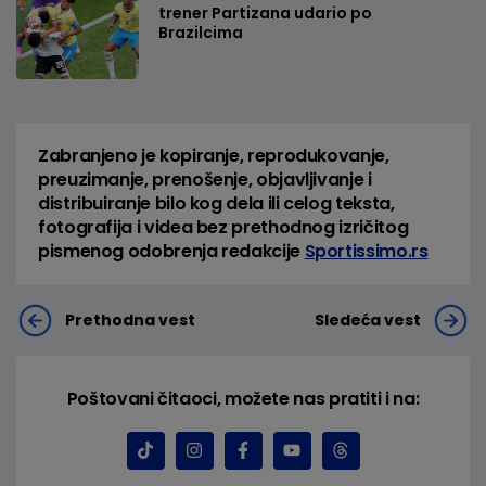
trener Partizana udario po
Brazilcima
Zabranjeno je kopiranje, reprodukovanje,
preuzimanje, prenošenje, objavljivanje i
distribuiranje bilo kog dela ili celog teksta,
fotografija i videa bez prethodnog izričitog
pismenog odobrenja redakcije
Sportissimo.rs
Prethodna vest
Sledeća vest
Poštovani čitaoci, možete nas pratiti i na: