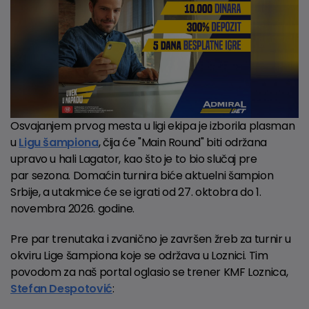
Osvajanjem prvog mesta u ligi ekipa je izborila plasman
u
Ligu šampiona
, čija će "Main Round" biti održana
upravo u hali Lagator, kao što je to bio slučaj pre
par sezona. Domaćin turnira biće aktuelni šampion
Srbije, a utakmice će se igrati od 27. oktobra do 1.
novembra 2026. godine.
Pre par trenutaka i zvanično je završen žreb za turnir u
okviru Lige šampiona koje se održava u Loznici. Tim
povodom za naš portal oglasio se trener KMF Loznica,
Stefan Despotović
: