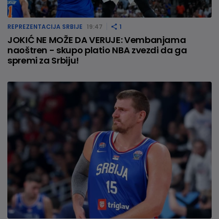
REPREZENTACIJA SRBIJE
19:47
1
JOKIĆ NE MOŽE DA VERUJE: Vembanjama
naoštren - skupo platio NBA zvezdi da ga
spremi za Srbiju!