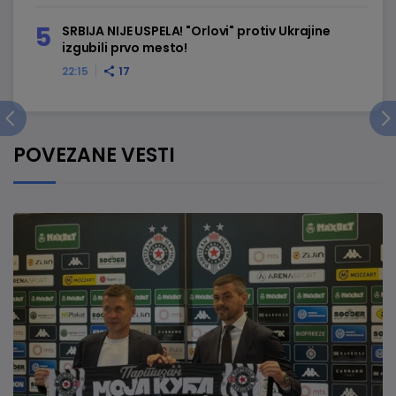
SRBIJA NIJE USPELA! "Orlovi" protiv Ukrajine
izgubili prvo mesto!
22:15
17
POVEZANE VESTI