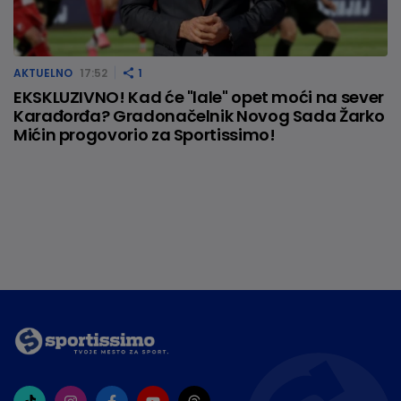
AKTUELNO
17:52
1
EKSKLUZIVNO! Kad će "lale" opet moći na sever
Karađorđa? Gradonačelnik Novog Sada Žarko
Mićin progovorio za Sportissimo!