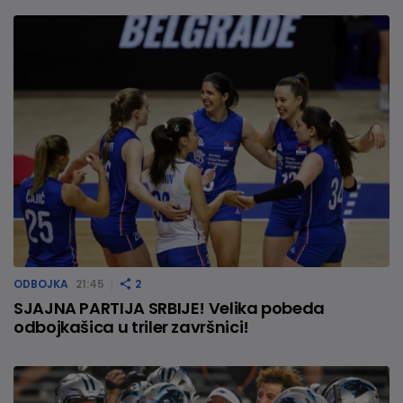
ODBOJKA
21:45
2
SJAJNA PARTIJA SRBIJE! Velika pobeda
odbojkašica u triler završnici!