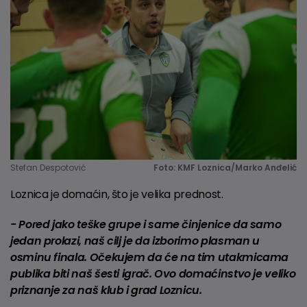
Stefan Despotović
Foto: KMF Loznica/Marko Anđelić
Loznica je domaćin, što je velika prednost.
- Pored jako teške grupe i same činjenice da samo
jedan prolazi, naš cilj je da izborimo plasman u
osminu finala. Očekujem da će na tim utakmicama
publika biti naš šesti igrač. Ovo domaćinstvo je veliko
priznanje za naš klub i grad Loznicu.