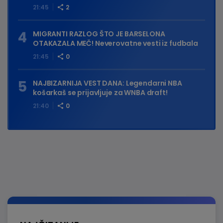
21:45
2
MIGRANTI RAZLOG ŠTO JE BARSELONA
OTAKAZALA MEČ! Neverovatne vesti iz fudbala
21:45
0
NAJBIZARNIJA VEST DANA: Legendarni NBA
košarkaš se prijavljuje za WNBA draft!
21:40
0