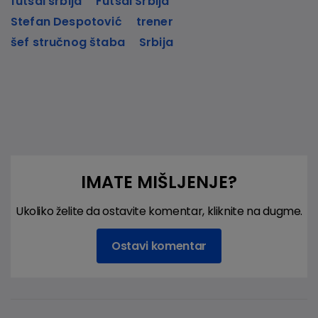
futsal srbija
Futsal Srbija
Stefan Despotović
trener
šef stručnog štaba
Srbija
IMATE MIŠLJENJE?
Ukoliko želite da ostavite komentar, kliknite na dugme.
Ostavi komentar