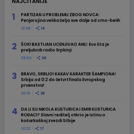
NAJČITANIJE
PARTIZAN U PROBLEMU ZBOG NOVCA:
Penjarojina velika želja sve dalje od crno-belih
19:08
14
ŠOK! BASTIJAN UCENJIVAO ANU: Evo šta je
preljubnik radio Srpkinji
09:50
38
BRAVO, SRBIJO! KAKAV KARAKTER ŠAMPIONA!
Srbija od 0:2 do četvrtfinala Evropskog
prvenstva!
20:16
26
DA LI SU NIKOLA KUSTURICA I EMIR KUSTURICA
ROĐACI? Slavni reditelj otkrio je istinu o
košarkaškoj zvezdi Srbije
10:22
17