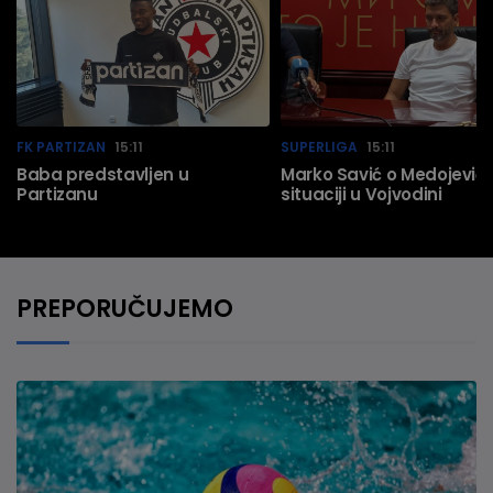
FK PARTIZAN
15:11
SUPERLIGA
15:11
Baba predstavljen u
Marko Savić o Medojeviću
Partizanu
situaciji u Vojvodini
PREPORUČUJEMO