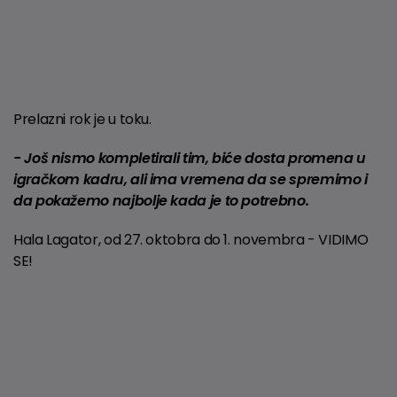
Prelazni rok je u toku.
- Još nismo kompletirali tim, biće dosta promena u
igračkom kadru, ali ima vremena da se spremimo i
da pokažemo najbolje kada je to potrebno.
Hala Lagator, od 27. oktobra do 1. novembra - VIDIMO
SE!