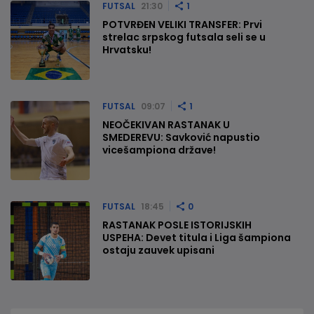
FUTSAL
21:30
1
POTVRĐEN VELIKI TRANSFER: Prvi
strelac srpskog futsala seli se u
Hrvatsku!
FUTSAL
09:07
1
NEOČEKIVAN RASTANAK U
SMEDEREVU: Savković napustio
vicešampiona države!
FUTSAL
18:45
0
RASTANAK POSLE ISTORIJSKIH
USPEHA: Devet titula i Liga šampiona
ostaju zauvek upisani