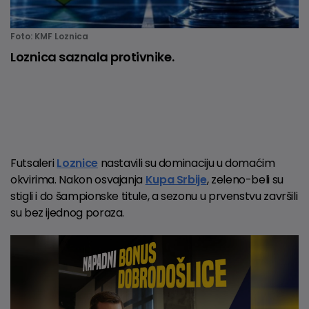
Foto: KMF Loznica
Loznica saznala protivnike.
Futsaleri
Loznice
nastavili su dominaciju u domaćim
okvirima. Nakon osvajanja
Kupa Srbije
, zeleno-beli su
stigli i do šampionske titule, a sezonu u prvenstvu završili
su bez ijednog poraza.