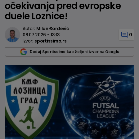
očekivanja pred evropske
duele Loznice!
Autor:
Milan Đorđević
08.07.2026 - 13:13
0
Izvor:
sportissimo.rs
Dodaj Sportissimo kao željeni izvor na Googlu