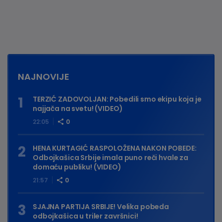
NAJNOVIJE
TERZIĆ ZADOVOLJAN: Pobedili smo ekipu koja je
najjača na svetu! (VIDEO)
22:05
0
HENA KURTAGIĆ RASPOLOŽENA NAKON POBEDE:
Odbojkašica Srbije imala puno reči hvale za
domaću publiku! (VIDEO)
21:57
0
SJAJNA PARTIJA SRBIJE! Velika pobeda
odbojkašica u triler završnici!