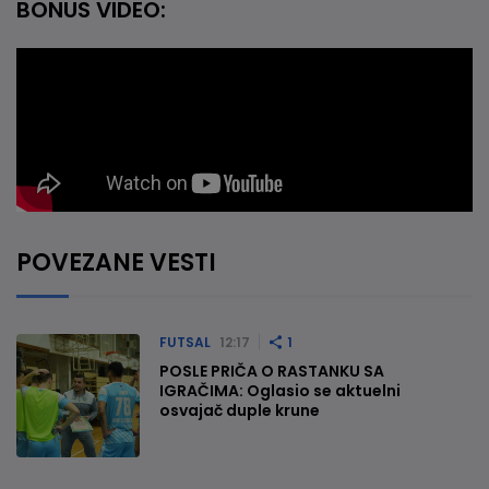
BONUS VIDEO:
POVEZANE VESTI
FUTSAL
12:17
1
POSLE PRIČA O RASTANKU SA
IGRAČIMA: Oglasio se aktuelni
osvajač duple krune