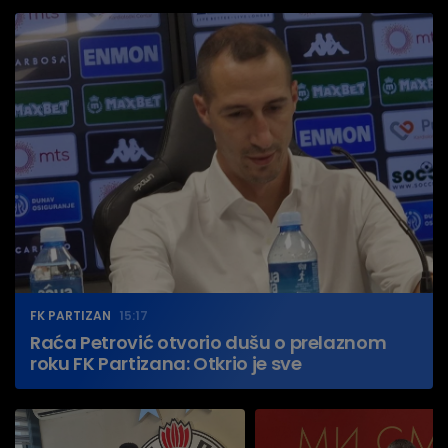
FK PARTIZAN
15:17
Raća Petrović otvorio dušu o prelaznom
roku FK Partizana: Otkrio je sve