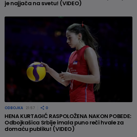
je najjača na svetu! (VIDEO)
ODBOJKA
21:57
0
HENA KURTAGIĆ RASPOLOŽENA NAKON POBEDE:
Odbojkašica Srbije imala puno reči hvale za
domaću publiku! (VIDEO)