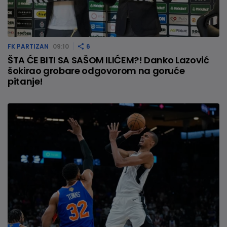
FK PARTIZAN
09:10
6
ŠTA ĆE BITI SA SAŠOM ILIĆEM?! Danko Lazović
šokirao grobare odgovorom na goruće
pitanje!