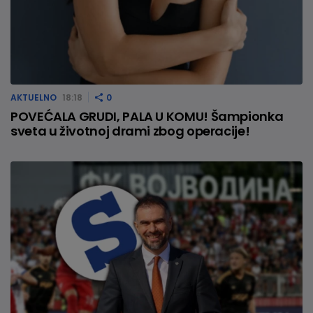
AKTUELNO
18:18
0
POVEĆALA GRUDI, PALA U KOMU! Šampionka
sveta u životnoj drami zbog operacije!