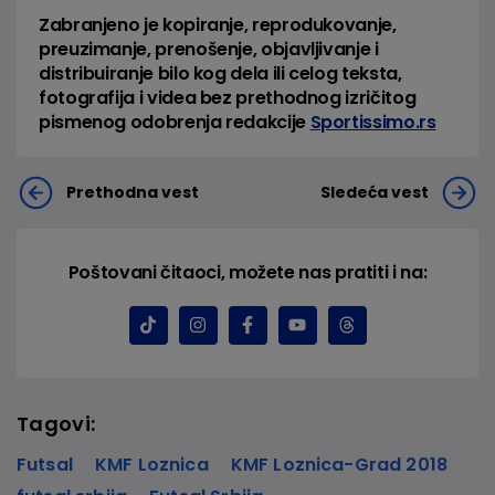
Zabranjeno je kopiranje, reprodukovanje,
preuzimanje, prenošenje, objavljivanje i
distribuiranje bilo kog dela ili celog teksta,
fotografija i videa bez prethodnog izričitog
pismenog odobrenja redakcije
Sportissimo.rs
Prethodna vest
Sledeća vest
Poštovani čitaoci, možete nas pratiti i na:
Tagovi:
Futsal
KMF Loznica
KMF Loznica-Grad 2018