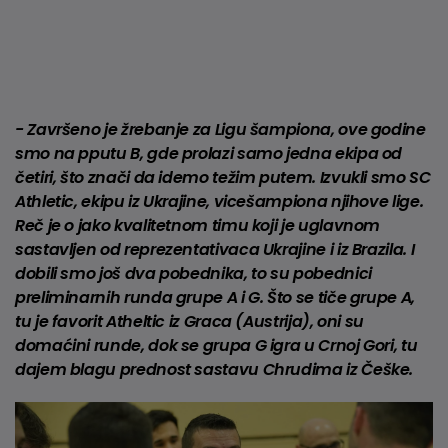
- Završeno je žrebanje za Ligu šampiona, ove godine
smo na pputu B, gde prolazi samo jedna ekipa od
četiri, što znači da idemo težim putem. Izvukli smo SC
Athletic, ekipu iz Ukrajine, vicešampiona njihove lige.
Reč je o jako kvalitetnom timu koji je uglavnom
sastavljen od reprezentativaca Ukrajine i iz Brazila. I
dobili smo još dva pobednika, to su pobednici
preliminarnih runda grupe A i G. Što se tiče grupe A,
tu je favorit Atheltic iz Graca (Austrija), oni su
domaćini runde, dok se grupa G igra u Crnoj Gori, tu
dajem blagu prednost sastavu Chrudima iz Češke.