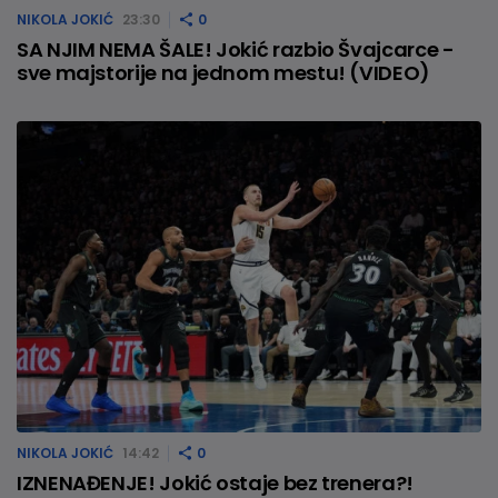
NIKOLA JOKIĆ
23:30
0
SA NJIM NEMA ŠALE! Jokić razbio Švajcarce -
sve majstorije na jednom mestu! (VIDEO)
NIKOLA JOKIĆ
14:42
0
IZNENAĐENJE! Jokić ostaje bez trenera?!