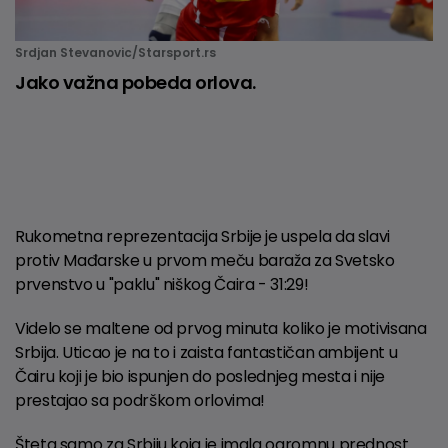
Srdjan Stevanovic/Starsport.rs
Jako važna pobeda orlova.
Rukometna reprezentacija Srbije je uspela da slavi
protiv Mađarske u prvom meču baraža za Svetsko
prvenstvo u "paklu" niškog Čaira - 31:29!
Videlo se maltene od prvog minuta koliko je motivisana
Srbija. Uticao je na to i zaista fantastičan ambijent u
Čairu koji je bio ispunjen do poslednjeg mesta i nije
prestajao sa podrškom orlovima!
Šteta samo za Srbiju koja je imala ogromnu prednost