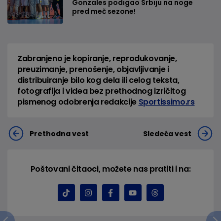
Gonzales podigao Srbiju na noge
pred meč sezone!
Zabranjeno je kopiranje, reprodukovanje,
preuzimanje, prenošenje, objavljivanje i
distribuiranje bilo kog dela ili celog teksta,
fotografija i videa bez prethodnog izričitog
pismenog odobrenja redakcije
Sportissimo.rs
Prethodna vest
Sledeća vest
Poštovani čitaoci, možete nas pratiti i na: