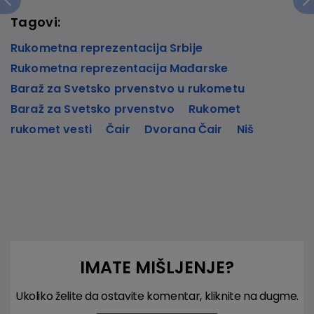
Tagovi:
Rukometna reprezentacija Srbije
Rukometna reprezentacija Mađarske
Baraž za Svetsko prvenstvo u rukometu
Baraž za Svetsko prvenstvo
Rukomet
rukomet vesti
Čair
Dvorana Čair
Niš
IMATE MIŠLJENJE?
Ukoliko želite da ostavite komentar, kliknite na dugme.