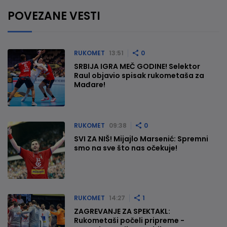
POVEZANE VESTI
RUKOMET
13:51
0
SRBIJA IGRA MEČ GODINE! Selektor
Raul objavio spisak rukometaša za
Mađare!
RUKOMET
09:38
0
SVI ZA NIŠ! Mijajlo Marsenić: Spremni
smo na sve što nas očekuje!
RUKOMET
14:27
1
ZAGREVANJE ZA SPEKTAKL:
Rukometaši počeli pripreme -