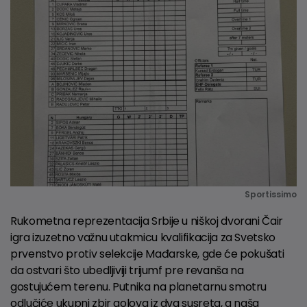
Sportissimo
Rukometna reprezentacija Srbije u niškoj dvorani Čair
igra izuzetno važnu utakmicu kvalifikacija za Svetsko
prvenstvo protiv selekcije Mađarske, gde će pokušati
da ostvari što ubedljiviji trijumf pre revanša na
gostujućem terenu. Putnika na planetarnu smotru
odlučiće ukupni zbir golova iz dva susreta, a naša