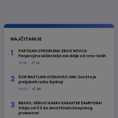
NAJČITANIJE
PARTIZAN U PROBLEMU ZBOG NOVCA:
Penjarojina velika želja sve dalje od crno-belih
19:08
14
ŠOK! BASTIJAN UCENJIVAO ANU: Evo šta je
preljubnik radio Srpkinji
09:50
38
BRAVO, SRBIJO! KAKAV KARAKTER ŠAMPIONA!
Srbija od 0:2 do četvrtfinala Evropskog
prvenstva!