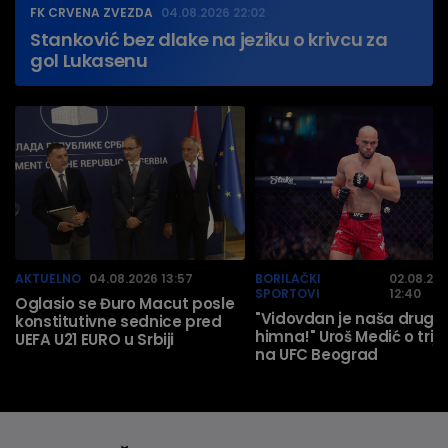
FK CRVENA ZVEZDA
04.08.2026 22:02
Stanković bez dlake na jeziku o krivcu za
gol Lukasenu
AKTUELNO
04.08.2026 13:57
BORILAČKI
02.08.20
SPORTOVI
12:40
Oglasio se Đuro Macut posle
"Vidovdan je naša druga
konstitutivne sednice pred
himna!" Uroš Medić o trij
UEFA U21 EURO u Srbiji
na UFC Beograd