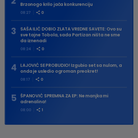
Brzonogo krilo jača konkurenciju
08:27
0
SAŠA ILIĆ DOBIO ZLATA VREDNE SAVETE: Ovo su
sve tajne Tobola, sada Partizan ništa ne sme
da iznenadi
08:24
0
LAJOVIĆ SE PROBUDIO! Izgubio set sa nulom, a
onda je usledio ogroman preokret!
08:17
0
ŠPANOVIĆ SPREMNA ZA EP: Ne manjka mi
adrenalina!
08:00
1