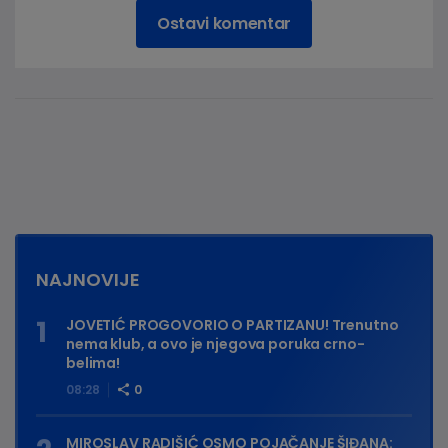
Ostavi komentar
NAJNOVIJE
JOVETIĆ PROGOVORIO O PARTIZANU! Trenutno
nema klub, a ovo je njegova poruka crno-
belima!
08:28
0
MIROSLAV RADIŠIĆ OSMO POJAČANJE ŠIĐANA: