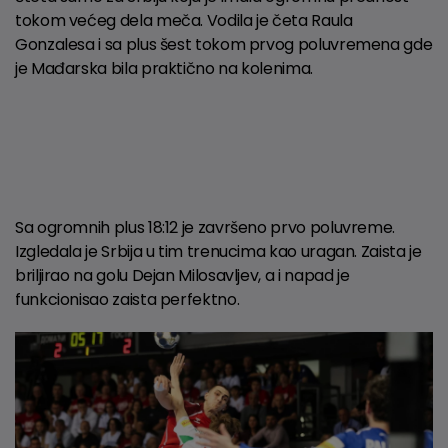
tokom većeg dela meča. Vodila je četa Raula
Gonzalesa i sa plus šest tokom prvog poluvremena gde
je Mađarska bila praktično na kolenima.
Sa ogromnih plus 18:12 je završeno prvo poluvreme.
Izgledala je Srbija u tim trenucima kao uragan. Zaista je
briljirao na golu Dejan Milosavljev, a i napad je
funkcionisao zaista perfektno.