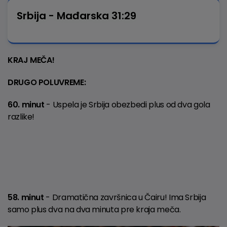
Srbija - Mađarska 31:29
KRAJ MEČA!
DRUGO POLUVREME:
60. minut
- Uspela je Srbija obezbedi plus od dva gola
razlike!
58. minut
- Dramatična završnica u Čairu! Ima Srbija
samo plus dva na dva minuta pre kraja meča.