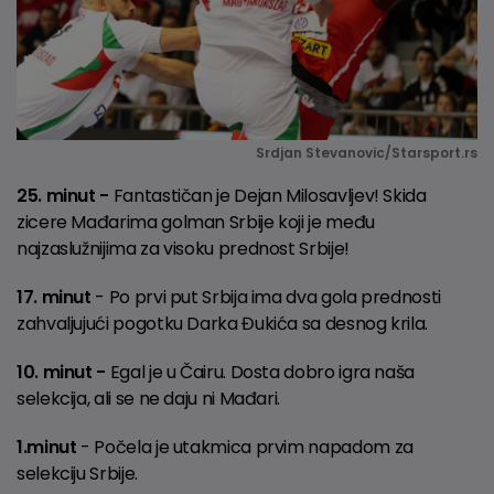
Srdjan Stevanovic/Starsport.rs
25. minut -
Fantastičan je Dejan Milosavljev! Skida
zicere Mađarima golman Srbije koji je među
najzaslužnijima za visoku prednost Srbije!
17. minut
- Po prvi put Srbija ima dva gola prednosti
zahvaljujući pogotku Darka Đukića sa desnog krila.
10. minut -
Egal je u Čairu. Dosta dobro igra naša
selekcija, ali se ne daju ni Mađari.
1.minut
- Počela je utakmica prvim napadom za
selekciju Srbije.