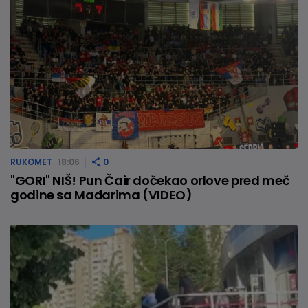
RUKOMET
18:06
0
"GORI" NIŠ! Pun Čair dočekao orlove pred meč
godine sa Mađarima (VIDEO)