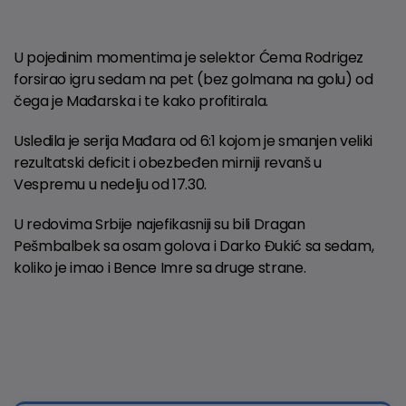
U pojedinim momentima je selektor Ćema Rodrigez
forsirao igru sedam na pet (bez golmana na golu) od
čega je Mađarska i te kako profitirala.
Usledila je serija Mađara od 6:1 kojom je smanjen veliki
rezultatski deficit i obezbeđen mirniji revanš u
Vespremu u nedelju od 17.30.
U redovima Srbije najefikasniji su bili Dragan
Pešmbalbek sa osam golova i Darko Đukić sa sedam,
koliko je imao i Bence Imre sa druge strane.