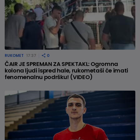
RUKOMET
17:37
0
ČAIR JE SPREMAN ZA SPEKTAKL: Ogromna
kolona ljudi ispred hale, rukometaši će imati
fenomenalnu podršku! (VIDEO)