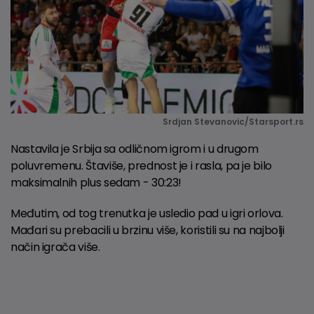
Srdjan Stevanovic/Starsport.rs
Nastavila je Srbija sa odličnom igrom i u drugom
poluvremenu. Štaviše, prednost je i rasla, pa je bilo
maksimalnih plus sedam - 30:23!
Međutim, od tog trenutka je usledio pad u igri orlova.
Mađari su prebacili u brzinu više, koristili su na najbolji
način igrača više.