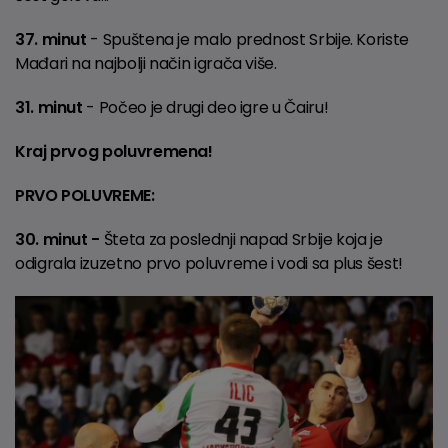
37. minut
- Spuštena je malo prednost Srbije. Koriste
Mađari na najbolji način igrača više.
31. minut
- Počeo je drugi deo igre u Čairu!
Kraj prvog poluvremena!
PRVO POLUVREME:
30. minut -
Šteta za poslednji napad Srbije koja je
odigrala izuzetno prvo poluvreme i vodi sa plus šest!