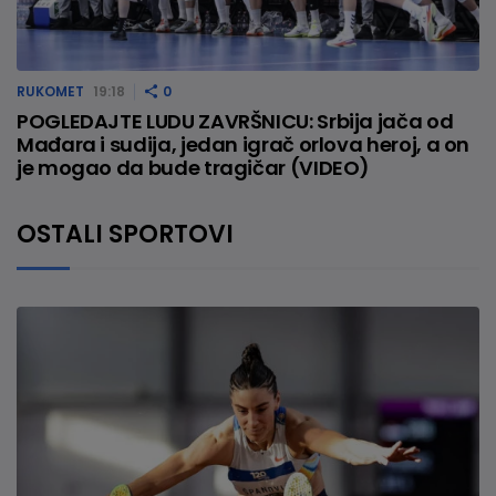
RUKOMET
19:18
0
POGLEDAJTE LUDU ZAVRŠNICU: Srbija jača od
Mađara i sudija, jedan igrač orlova heroj, a on
je mogao da bude tragičar (VIDEO)
OSTALI SPORTOVI