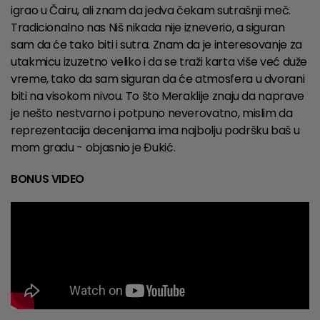
igrao u Čairu, ali znam da jedva čekam sutrašnji meč.
Tradicionalno nas Niš nikada nije izneverio, a siguran
sam da će tako biti i sutra. Znam da je interesovanje za
utakmicu izuzetno veliko i da se traži karta više već duže
vreme, tako da sam siguran da će atmosfera u dvorani
biti na visokom nivou. To što Meraklije znaju da naprave
je nešto nestvarno i potpuno neverovatno, mislim da
reprezentacija decenijama ima najbolju podršku baš u
mom gradu - objasnio je Đukić.
BONUS VIDEO