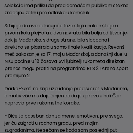
selekcija ima priliku da pred domaćom publikom stekne
značajnu zalihu pre odlaska u komšiluk.
Srbija je do ove odlučujuće faze stigla nakon što je u
prvom kolu plej-ofa u dva navrata bila bolja od Litvanije,
dok je Mađarska, s druge strane, bila slobodna i
direktno se plasirala u samo finale kvalifikacija. Revanš
meč zakazan je za 17. maj u Mađarskoj, a današnji duel u
Nišu počinje u 18 časova. Svi ljubitelji rukometa direktan
prenos mogu pratiti na programima RTS 2 i Arena sport
premijum 2.
Darko Đukić ne krije uzbuđenje pred susret s Mađarima,
a motiv više mu daje činjenica da je upravo u hali Čair
napravio prve rukometne korake.
- Biće to poseban dan za mene, emotivan, pre svega,
jer ću zaigrati u rodnom gradu, pred mojim
sugrađanima. Ne sećam se kada sam poslednji put