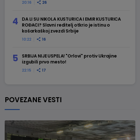
20:16
26
DA LI SU NIKOLA KUSTURICA I EMIR KUSTURICA
ROĐACI? Slavni reditelj otkrio je istinu o
košarkaškoj zvezdi Srbije
10:22
16
SRBIJA NIJE USPELA! "Orlovi" protiv Ukrajine
izgubili prvo mesto!
22:15
17
POVEZANE VESTI