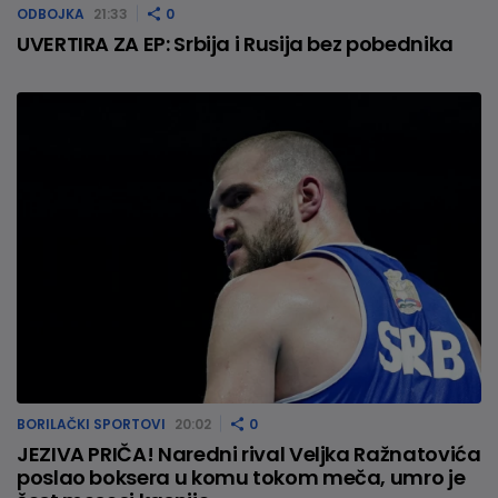
ODBOJKA
21:33
0
UVERTIRA ZA EP: Srbija i Rusija bez pobednika
BORILAČKI SPORTOVI
20:02
0
JEZIVA PRIČA! Naredni rival Veljka Ražnatovića
poslao boksera u komu tokom meča, umro je