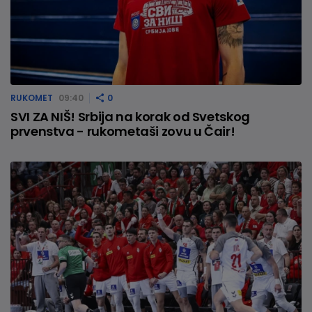
RUKOMET
09:40
0
SVI ZA NIŠ! Srbija na korak od Svetskog
prvenstva - rukometaši zovu u Čair!