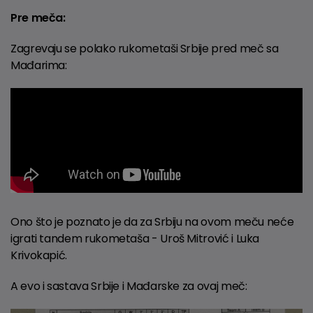
Pre meča:
Zagrevaju se polako rukometaši Srbije pred meč sa
Mađarima:
Ono što je poznato je da za Srbiju na ovom meču neće
igrati tandem rukometaša - Uroš Mitrović i Luka
Krivokapić.
A evo i sastava Srbije i Mađarske za ovaj meč: