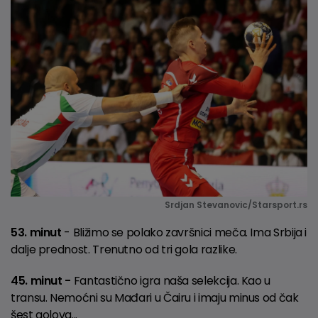
Srdjan Stevanovic/Starsport.rs
53. minut
- Bližimo se polako završnici meča. Ima Srbija i
dalje prednost. Trenutno od tri gola razlike.
45. minut -
Fantastično igra naša selekcija. Kao u
transu. Nemoćni su Mađari u Čairu i imaju minus od čak
šest golova...