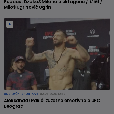
Podcast Džaka&Milana u oktagonu / #56 /
Miloš Ugrinović Ugrin
BORILAČKI SPORTOVI
02.08.2026 12:39
Aleksandar Rakić izuzetno emotivno o UFC
Beograd