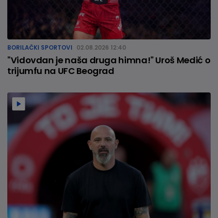
BORILAČKI SPORTOVI
02.08.2026 12:40
"Vidovdan je naša druga himna!" Uroš Medić o
trijumfu na UFC Beograd