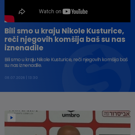
Bili smo u kraju Nikole Kusturice,
reči njegovih komšija baš su nas
iznenadile
Bili smo u kraju Nikole Kusturice, reči njegovih komšija baš
su nas iznenadile.
08.07.2026
13:30