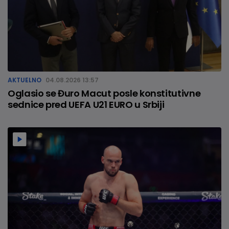
AKTUELNO
04.08.2026 13:57
Oglasio se Đuro Macut posle konstitutivne
sednice pred UEFA U21 EURO u Srbiji