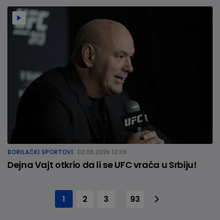
BORILAČKI SPORTOVI
02.08.2026 12:39
Dejna Vajt otkrio da li se UFC vraća u Srbiju!
1
2
3
93
...