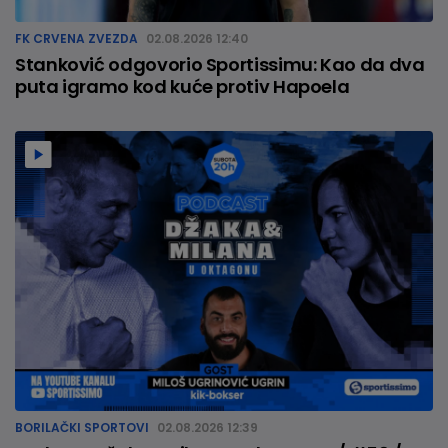
FK CRVENA ZVEZDA
02.08.2026 12:40
Stanković odgovorio Sportissimu: Kao da dva
puta igramo kod kuće protiv Hapoela
BORILAČKI SPORTOVI
02.08.2026 12:39