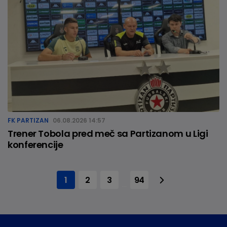
FK PARTIZAN
06.08.2026 14:57
Trener Tobola pred meč sa Partizanom u Ligi
konferencije
1
2
3
94
...