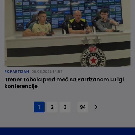
FK PARTIZAN
06.08.2026 14:57
Trener Tobola pred meč sa Partizanom u Ligi
konferencije
1
2
3
94
...