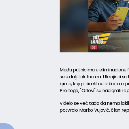
Među putnicima u eliminacionu f
se u dalji tok turnira. Ukrajinci su
njima, koji je direktno odlučio o
Pre toga, "Orlovi" su nadigrali re
Videlo se već tada da nema lakih 
potvrdio Marko Vujović, član rep