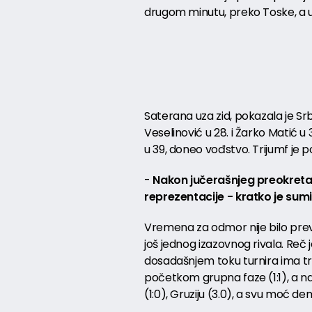
drugom minutu, preko Toske, a u 2
Saterana uza zid, pokazala je Srbi
Veselinović u 28. i Žarko Matić u 
u 39, doneo vođstvo. Trijumf je p
-
Nakon jučerašnjeg preokreta
reprezentacije - kratko je sum
Vremena za odmor nije bilo previ
još jednog izazovnog rivala. Reč j
dosadašnjem toku turnira ima tri
početkom grupna faze (1:1), a nak
(1:0), Gruziju (3.0), a svu moć dem