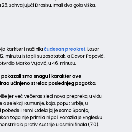
5, zahvaljujući Drosisu, imali dva gola viška.
ja karkter i načinila
čudesan preokret
. Lazar
32. minutu, istopili su zasotatak, a Davor Popović,
otvrdio Marko Vujović, u 46. minutu.
 pokazali smo snagu i karakter ove
iirao učinjeno strelac poslednjeg pogotka
.
še jer već večeras sledi nova prepreka, u vidu
e o selekcji Rumunije, koja, poput Srbije, u
 pobede i remi. Odela joj je samo Španija,
on toga nije primila ni gol. Porazila je Englesku
onstrirala protiv Austrije u osmini finala (7:0).