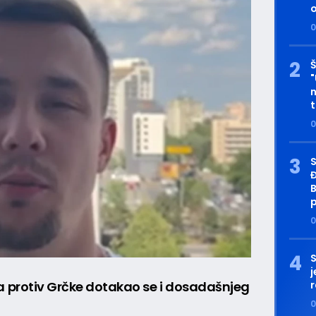
o
0
Š
"
n
t
0
B
p
0
S
j
 protiv Grčke dotakao se i dosadašnjeg
r
0