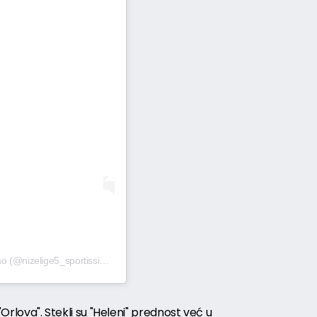
A post shared by Niže Lige Sportissimo (@nizelige5_sportissimo)
"Orlova". Stekli su "Heleni" prednost već u