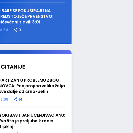
IBARE SE FOKUSIRAJU NA
PREDSTOJEĆE PRVENSTVO:
ićevčani slavili 3:0!
8:54
0
ČITANIJE
PARTIZAN U PROBLEMU ZBOG
NOVCA: Penjarojina velika želja
sve dalje od crno-belih
19:08
14
ŠOK! BASTIJAN UCENJIVAO ANU:
Evo šta je preljubnik radio
Srpkinji