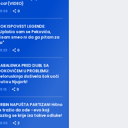
ca! (VIDEO)
9:36
0
OK ISPOVEST LEGENDE:
Uplašio sam se Pekovića,
isam smeo ni da ga pitam za
o"
9:23
0
SABALENKA PRED DUBL SA
ĐOKOVIĆEM U PROBLEMU:
eloruskinja doživela šok uoči
uta u Njujork!
9:15
0
RBIN NAPUŠTA PARTIZAN! Hitno
e tražio da ode - evo koji
azlog se krije iza takve odluke!
8:55
2