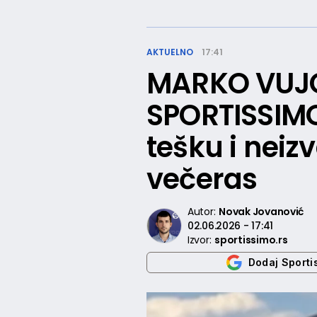
AKTUELNO
17:41
MARKO VUJ
SPORTISSIM
tešku i nei
večeras
Autor:
Novak Jovanović
02.06.2026 - 17:41
Izvor:
sportissimo.rs
Dodaj Sporti