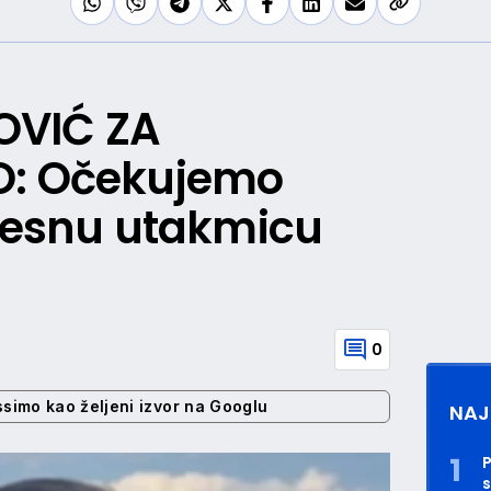
OVIĆ ZA
O: Očekujemo
zvesnu utakmicu
0
ssimo kao željeni izvor na Googlu
NAJ
P
s