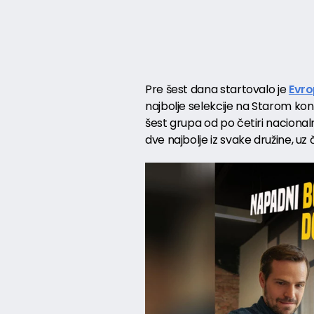
Pre šest dana startovalo je
Evro
najbolje selekcije na Starom kon
šest grupa od po četiri nacional
dve najbolje iz svake družine, uz 