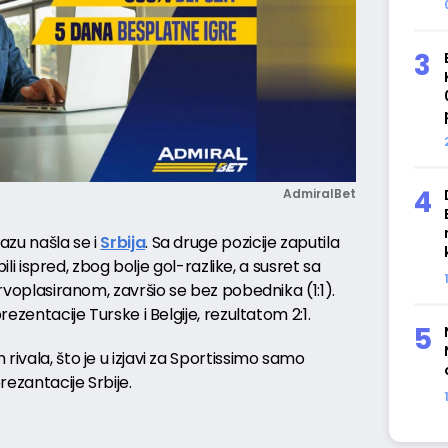
AdmiralBet
azu našla se i
Srbija
. Sa druge pozicije zaputila
 bili ispred, zbog bolje gol-razlike, a susret sa
 prvoplasiranom, završio se bez pobednika (1:1).
prezentacije Turske i Belgije, rezultatom 2:1.
rivala, što je u izjavi za Sportissimo samo
rezantacije Srbije.