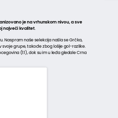
nizovano je na vrhunskom nivou, a sve
 najveći kvalitet
.
iru. Naspram naše selekcija našla se Grčka,
 svoje grupe, takođe zbog lošije gol-razlike.
ocegovina (1:1), dok su im u leđa gledale Crna