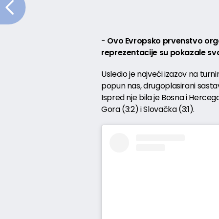
-
Ovo Evropsko prvenstvo orga
reprezentacije su pokazale svoj
Usledio je najveći izazov na turn
popun nas, drugoplasirani sastav
Ispred nje bila je Bosna i Herceg
Gora (3:2) i Slovačka (3:1).