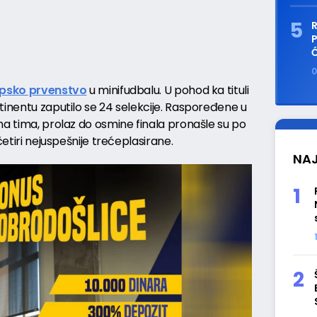
R
Ć
0
psko prvenstvo
u minifudbalu. U pohod ka tituli
tinentu zaputilo se 24 selekcije. Raspoređene u
na tima, prolaz do osmine finala pronašle su po
četiri nejuspešnije trećeplasirane.
NAJ