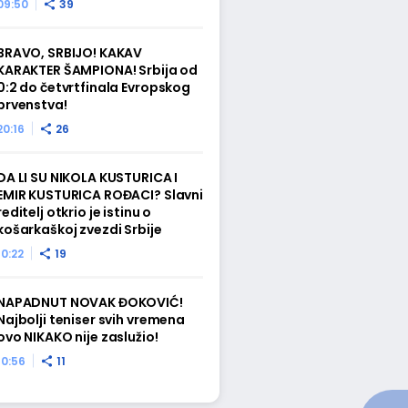
09:50
39
BRAVO, SRBIJO! KAKAV
KARAKTER ŠAMPIONA! Srbija od
0:2 do četvrtfinala Evropskog
prvenstva!
20:16
26
DA LI SU NIKOLA KUSTURICA I
EMIR KUSTURICA ROĐACI? Slavni
reditelj otkrio je istinu o
košarkaškoj zvezdi Srbije
10:22
19
NAPADNUT NOVAK ĐOKOVIĆ!
Najbolji teniser svih vremena
ovo NIKAKO nije zaslužio!
10:56
11