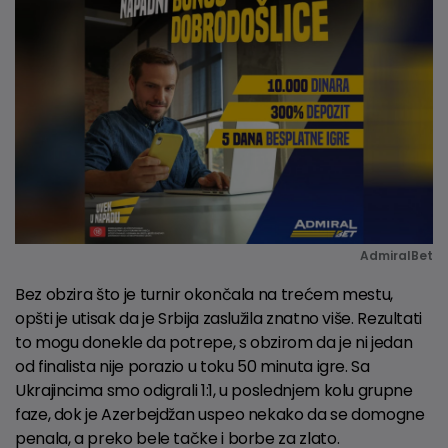
AdmiralBet
Bez obzira što je turnir okončala na trećem mestu,
opšti je utisak da je Srbija zaslužila znatno više. Rezultati
to mogu donekle da potrepe, s obzirom da je ni jedan
od finalista nije porazio u toku 50 minuta igre. Sa
Ukrajincima smo odigrali 1:1, u poslednjem kolu grupne
faze, dok je Azerbejdžan uspeo nekako da se domogne
penala, a preko bele tačke i borbe za zlato.