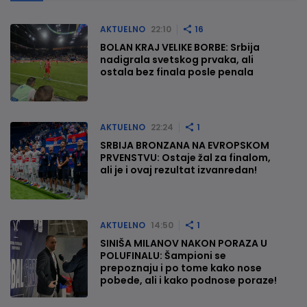
AKTUELNO
22:10
16
BOLAN KRAJ VELIKE BORBE: Srbija
nadigrala svetskog prvaka, ali
ostala bez finala posle penala
AKTUELNO
22:24
1
SRBIJA BRONZANA NA EVROPSKOM
PRVENSTVU: Ostaje žal za finalom,
ali je i ovaj rezultat izvanredan!
AKTUELNO
14:50
1
SINIŠA MILANOV NAKON PORAZA U
POLUFINALU: Šampioni se
prepoznaju i po tome kako nose
pobede, ali i kako podnose poraze!