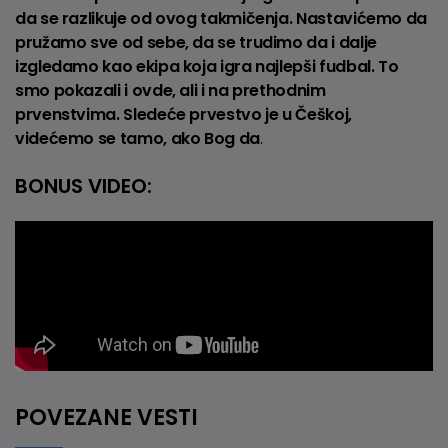
da se razlikuje od ovog takmičenja. Nastavićemo da
pružamo sve od sebe, da se trudimo da i dalje
izgledamo kao ekipa koja igra najlepši fudbal. To
smo pokazali i ovde, ali i na prethodnim
prvenstvima. Sledeće prvestvo je u Češkoj,
videćemo se tamo, ako Bog da
.
BONUS VIDEO:
POVEZANE VESTI