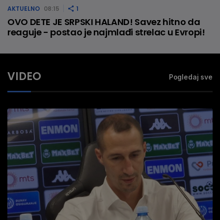
AKTUELNO
08:15
1
OVO DETE JE SRPSKI HALAND! Savez hitno da
reaguje - postao je najmlađi strelac u Evropi!
VIDEO
Pogledaj sve