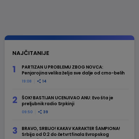
NAJČITANIJE
PARTIZAN U PROBLEMU ZBOG NOVCA:
Penjarojina velika želja sve dalje od crno-belih
19:08
14
ŠOK! BASTIJAN UCENJIVAO ANU: Evo šta je
preljubnik radio Srpkinji
09:50
39
BRAVO, SRBIJO! KAKAV KARAKTER ŠAMPIONA!
Srbija od 0:2 do četvrtfinala Evropskog