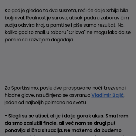
Ko god je gledao ta dva susreta, reći će da je Srbija bila
bolji rival. Realnost je surova, utisak pada u zaborav čim
sudija odsvira kraj, a pamti se i piše samo rezultat. No,
koliko god to znali, u taboru "Orlova" ne mogu lako da se
pomire sa razvojem događaja.
Za Sportissimo, posle dve prospavane noći, trezveno i
hladne glave, na učinjeno se osvranuo
Vladimir Bajić
,
jedan od najboljih golmana na svetu.
-
Slegli su se utisci, ali je i dalje gorak ukus. Smatram
da smo zaslužili finale, ali već nam se drugi put
ponavlja slična situacija. Ne možemo da budemo