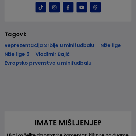
Tagovi:
Reprezentacija Srbije u minifudbalu
Niže lige
Niže lige 5
Vladimir Bajić
Evropsko prvenstvo u minifudbalu
IMATE MIŠLJENJE?
Ukoliko želite da ostavite komentar, kliknite na dugme.