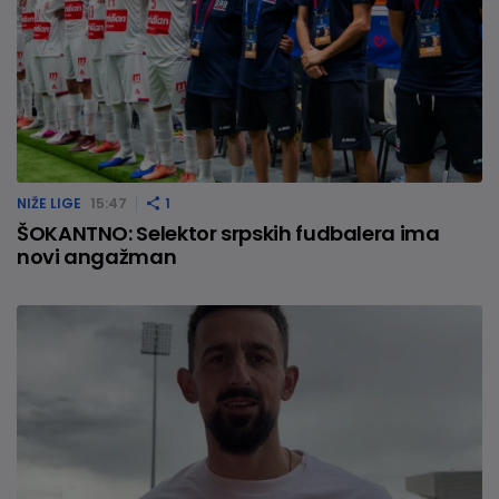
NIŽE LIGE
15:47
1
ŠOKANTNO: Selektor srpskih fudbalera ima
novi angažman