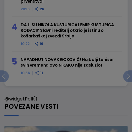
prvenstva!
20:16
26
DA LI SU NIKOLA KUSTURICA I EMIR KUSTURICA
ROĐACI? Slavni reditelj otkrio je istinu o
košarkaškoj zvezdi Srbije
10:22
19
NAPADNUT NOVAK ĐOKOVIĆ! Najbolji teniser
svih vremena ovo NIKAKO nije zaslužio!
10:56
11
@widgetPoll()
POVEZANE VESTI