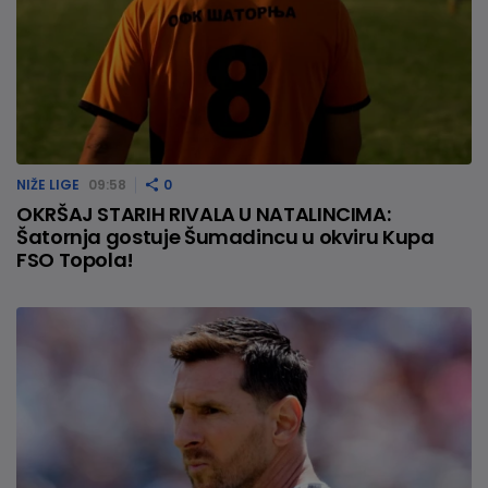
NIŽE LIGE
09:58
0
OKRŠAJ STARIH RIVALA U NATALINCIMA:
Šatornja gostuje Šumadincu u okviru Kupa
FSO Topola!