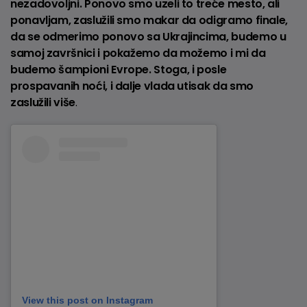
nezadovoljni. Ponovo smo uzeli to treće mesto, ali
ponavljam, zaslužili smo makar da odigramo finale,
da se odmerimo ponovo sa Ukrajincima, budemo u
samoj završnici i pokažemo da možemo i mi da
budemo šampioni Evrope. Stoga, i posle
prospavanih noći, i dalje vlada utisak da smo
zaslužili više
.
View this post on Instagram