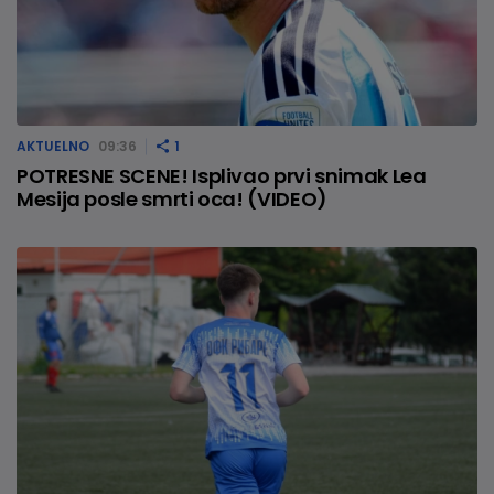
AKTUELNO
09:36
1
POTRESNE SCENE! Isplivao prvi snimak Lea
Mesija posle smrti oca! (VIDEO)