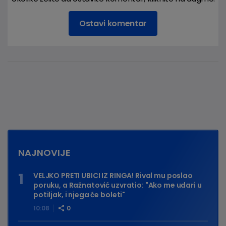
Ostavi komentar
NAJNOVIJE
VELJKO PRETI UBICI IZ RINGA! Rival mu poslao
poruku, a Ražnatović uzvratio: "Ako me udari u
potiljak, i njega će boleti"
10:08
0