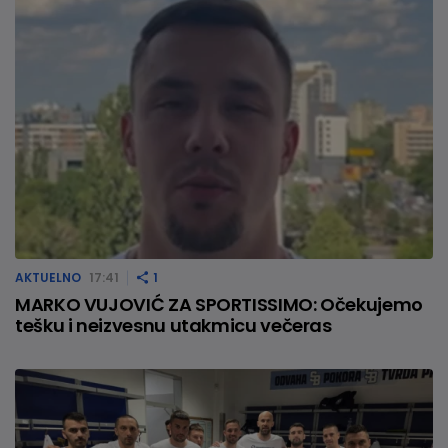
AKTUELNO
17:41
1
MARKO VUJOVIĆ ZA SPORTISSIMO: Očekujemo
tešku i neizvesnu utakmicu večeras