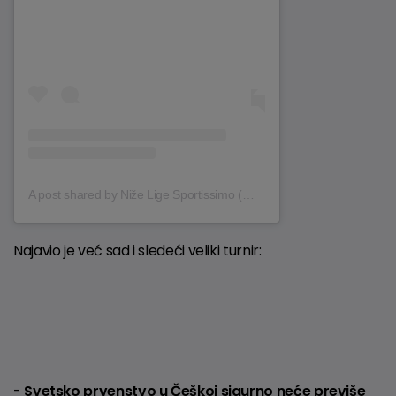
A post shared by Niže Lige Sportissimo (@nizelige5_sportissimo)
Najavio je već sad i sledeći veliki turnir:
-
Svetsko prvenstvo u Češkoj sigurno neće previše