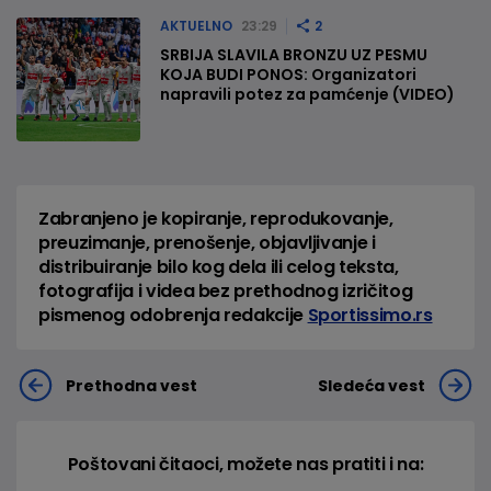
AKTUELNO
23:29
2
SRBIJA SLAVILA BRONZU UZ PESMU
KOJA BUDI PONOS: Organizatori
napravili potez za pamćenje (VIDEO)
Zabranjeno je kopiranje, reprodukovanje,
preuzimanje, prenošenje, objavljivanje i
distribuiranje bilo kog dela ili celog teksta,
fotografija i videa bez prethodnog izričitog
pismenog odobrenja redakcije
Sportissimo.rs
Prethodna vest
Sledeća vest
Poštovani čitaoci, možete nas pratiti i na: