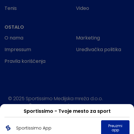
Tenis
Video
OSTALO
O nama
Marketing
Impressum
Uređivačka politika
Pravila korišćenja
© 2025 Sportissimo Medijska mreža d.o.o.
Sva prava rezervisana.
Sportissimo - Tvoje mesto za sport
Powered by:
Preuzmi
Sportissimo App
app