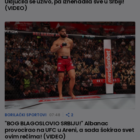
Uključila se uživo, pa iznenadila sve u Srbiji!
(VIDEO)
BORILAČKI SPORTOVI
07:48
2
"BOG BLAGOSLOVIO SRBIJU!" Albanac
provocirao na UFC u Areni, a sada šokirao svet
ovim rečima! (VIDEO)