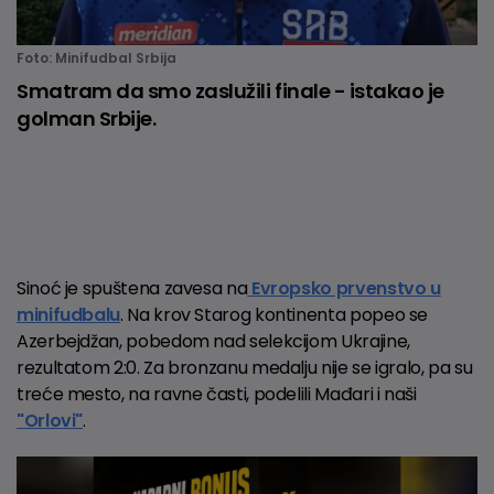
Foto: Minifudbal Srbija
Smatram da smo zaslužili finale - istakao je
golman Srbije.
Sinoć je spuštena zavesa na
Evropsko prvenstvo u
minifudbalu
. Na krov Starog kontinenta popeo se
Azerbejdžan, pobedom nad selekcijom Ukrajine,
rezultatom 2:0. Za bronzanu medalju nije se igralo, pa su
treće mesto, na ravne časti, podelili Mađari i naši
"Orlovi"
.