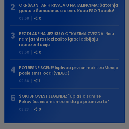
OKRŠAJ STARIH RIVALA U NATALINCIMA: Šatornja
gostuje Šumadincu u okviru Kupa FSO Topola!
09:58
0
BEZ DLAKE NA JEZIKU O OTKAZIMA ZVEZDA: Nisu
nam jasni razlozi zašto igrači odbijaju
reprezentaciju
09:50
0
POTRESNE SCENE! Isplivao prvi snimak Lea Mesija
posle smrti oca! (VIDEO)
09:36
1
ŠOK ISPOVEST LEGENDE: "Uplašio sam se
Pekovića, nisam smeo ni da ga pitam za to"
09:23
0