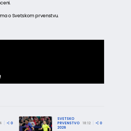
ceni.
nima o Svetskom prvenstvu.
SVETSKO
4
0
PRVENSTVO
18:12
0
2026