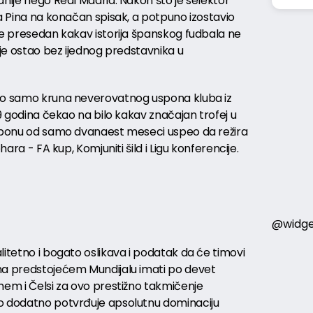
anije nego Real Madrid. Nakon što je selektor
ja Pina na konačan spisak, a potpuno izostavio
se presedan kakav istorija španskog fudbala ne
ije ostao bez ijednog predstavnika u
avo samo kruna neverovatnog uspona kluba iz
19 godina čekao na bilo kakav značajan trofej u
asponu od samo dvanaest meseci uspeo da režira
hara - FA kup, Komjuniti šild i Ligu konferencije.
@widge
litetno i bogato oslikava i podatak da će timovi
na predstojećem Mundijalu imati po devet
hem i Čelsi za ovo prestižno takmičenje
to dodatno potvrđuje apsolutnu dominaciju