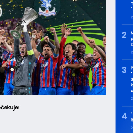
T
"
2
N
p
d
2
S
k
d
2
čekuje!
2