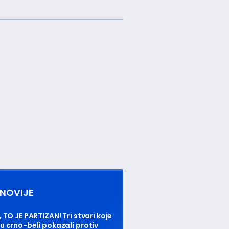
NOVIJE
, TO JE PARTIZAN! Tri stvari koje
u crno-beli pokazali protiv