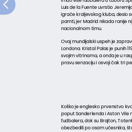
imati više fudbalera u taboru Šp
Luis de la Fuente uvrstio Jeremi
igrače kraljevskog kluba, desio 
pamti, jer Madrid nikada ranije n
nacionalnom timu.
Ovaj mundijalski uspeh je zapr
Londona. Kristal Palas je punih 1
svojim vitrinama, a onda je u r
pravu senzaciju i osvoji čak tri pe
Koliko je englesko prvenstvo kva
poput Sanderlenda i Aston Vile 
fudbalera, dok su Brajton, Toten
obezbedili po osam učesnika, š