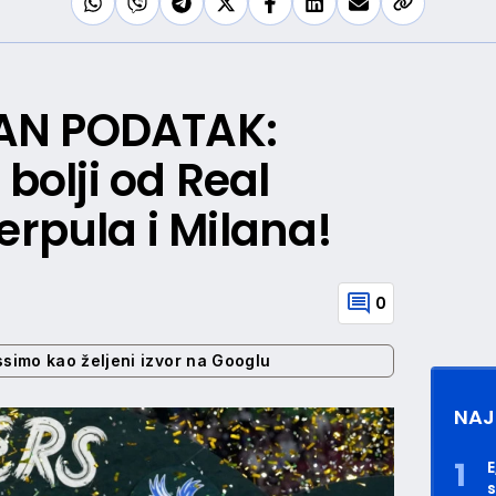
AN PODATAK:
 bolji od Real
erpula i Milana!
0
ssimo kao željeni izvor na Googlu
NAJ
E
s