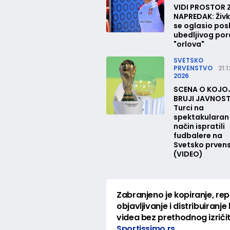
VIDI PROSTOR 
NAPREDAK: Živk
se oglasio pos
ubedljivog po
"orlova"
SVETSKO
PRVENSTVO
21:1
2026
SCENA O KOJO
BRUJI JAVNOST
Turci na
spektakularan
način ispratili
fudbalere na
Svetsko prven
(VIDEO)
Zabranjeno je kopiranje, re
objavljivanje i distribuiranje 
videa bez prethodnog izrič
Sportissimo.rs