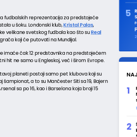
R
S
va fudbalskih reprezentacija za predstojeće
r
ostala u šoku. Londonski klub,
Kristal Palas
,
p
nske velikane svetskog fudbala kao što su
Real
2
u igrača koji će putovati na Mundijal.
ije imaće čak 12 predstavnika na predstojećem
ni hit ne samo u Engleskoj, već i širom Evrope.
tavoj planeti postoji samo pet klubova koji su
NAJ
j šampionat, a to su Mančester Siti sa 19, Bajern
rsenal sa po 16, kao i Barselona koja broji 15