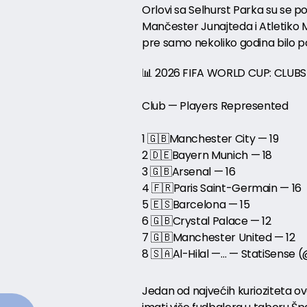
Orlovi sa Selhurst Parka su se po
Mančester Junajteda i Atletiko M
pre samo nekoliko godina bilo p
📊 2026 FIFA WORLD CUP: CLUB
Club — Players Represented
1 🇬🇧Manchester City — 19
2 🇩🇪Bayern Munich — 18
3 🇬🇧Arsenal — 16
4 🇫🇷Paris Saint-Germain — 16
5 🇪🇸Barcelona — 15
6 🇬🇧Crystal Palace — 12
7 🇬🇧Manchester United — 12
8 🇸🇦Al-Hilal —… — StatiSense 
Jedan od najvećih kurioziteta ov