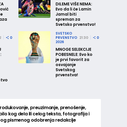
ZA
DILEME VIŠE NEMA:
ović
Evo da li će Lamin
le
Jamal biti
raza
spreman za
Svetsko prvenstvo!
SVETSKO
2
0
PRVENSTVO
21:30
0
2026
J
MNOGE SELEKCIJE
:
POBESNELE: Evo ko
je prvi favorit za
osvajanje
Svetskog
prvenstva!
stvo
produkovanje, preuzimanje, prenošenje,
bilo kog dela ili celog teksta, fotografija i
itog pismenog odobrenja redakcije