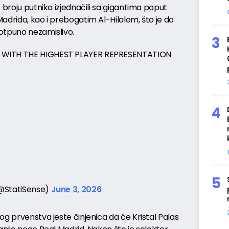
 broju putnika izjednačili sa gigantima poput
adrida, kao i prebogatim Al-Hilalom, što je do
otpuno nezamislivo.
S WITH THE HIGHEST PLAYER REPRESENTATION
(@StatiSense)
June 3, 2026
og prvenstva jeste činjenica da će Kristal Palas