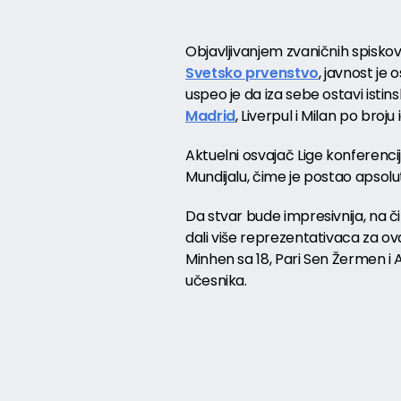
Objavljivanjem zvaničnih spisko
Svetsko prvenstvo
, javnost je 
uspeo je da iza sebe ostavi isti
Madrid
, Liverpul i Milan po broj
Aktuelni osvajač Lige konferenc
Mundijalu, čime je postao apsolut
Da stvar bude impresivnija, na či
dali više reprezentativaca za ova
Minhen sa 18, Pari Sen Žermen i A
učesnika.