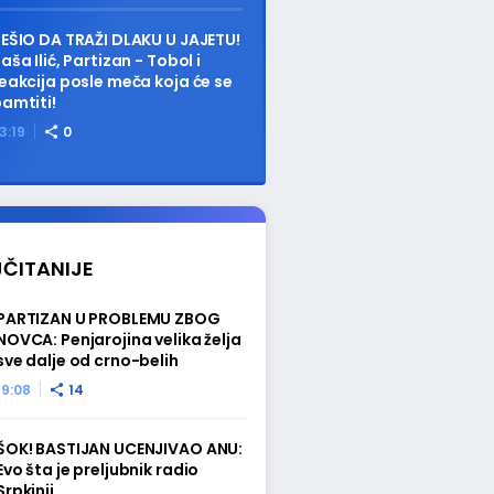
EŠIO DA TRAŽI DLAKU U JAJETU!
aša Ilić, Partizan - Tobol i
eakcija posle meča koja će se
amtiti!
3:19
0
ČITANIJE
PARTIZAN U PROBLEMU ZBOG
NOVCA: Penjarojina velika želja
sve dalje od crno-belih
19:08
14
ŠOK! BASTIJAN UCENJIVAO ANU:
Evo šta je preljubnik radio
Srpkinji