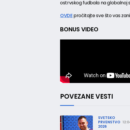
ostrvskog fudbala na globalnoj s
OVDE
pročitajte sve što vas za
BONUS VIDEO
POVEZANE VESTI
SVETSKO
PRVENSTVO
12:0
2026