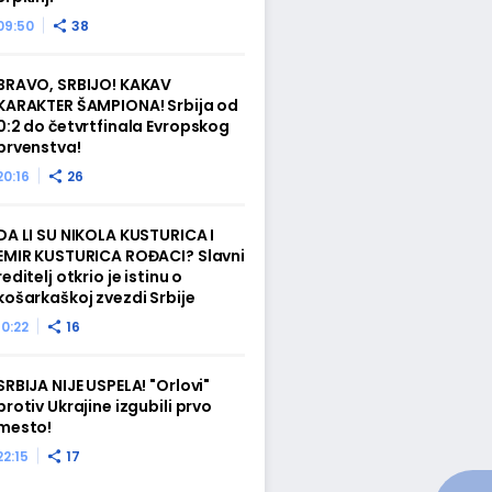
09:50
38
BRAVO, SRBIJO! KAKAV
KARAKTER ŠAMPIONA! Srbija od
0:2 do četvrtfinala Evropskog
prvenstva!
20:16
26
DA LI SU NIKOLA KUSTURICA I
EMIR KUSTURICA ROĐACI? Slavni
reditelj otkrio je istinu o
košarkaškoj zvezdi Srbije
10:22
16
SRBIJA NIJE USPELA! "Orlovi"
protiv Ukrajine izgubili prvo
mesto!
22:15
17