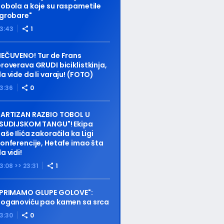
obola a koje su raspametile
grobare"
3:43
1
EČUVENO! Tur de Frans
roverava GRUDI biciklistkinja,
a vide da li varaju! (FOTO)
3:36
0
PARTIZAN RAZBIO TOBOL U
"SUDIJSKOM TANGU"! Ekipa
aše Ilića zakoračila ka Ligi
onferencije, Hetafe imao šta
a vidi!
3:08 >> 23:31
1
"PRIMAMO GLUPE GOLOVE":
Roganoviću pao kamen sa srca
3:30
0