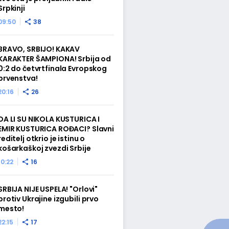
Srpkinji
09:50
38
BRAVO, SRBIJO! KAKAV
KARAKTER ŠAMPIONA! Srbija od
0:2 do četvrtfinala Evropskog
prvenstva!
20:16
26
DA LI SU NIKOLA KUSTURICA I
EMIR KUSTURICA ROĐACI? Slavni
reditelj otkrio je istinu o
košarkaškoj zvezdi Srbije
10:22
16
SRBIJA NIJE USPELA! "Orlovi"
protiv Ukrajine izgubili prvo
mesto!
22:15
17