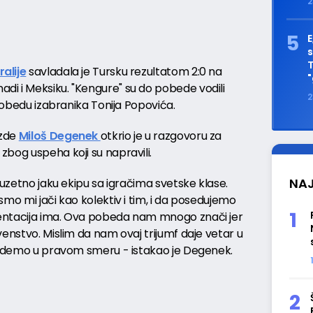
2
E
s
T
alije
savladala je Tursku rezultatom 2:0 na
"
adi i Meksiku. "Kengure" su do pobede vodili
2
 pobedu izabranika Tonija Popovića.
ezde
Miloš Degenek
otkrio je u razgovoru za
bog uspeha koji su napravili.
NAJ
zuzetno jaku ekipu sa igračima svetske klase.
smo mi jači kao kolektiv i tim, i da posedujemo
entacija ima. Ova pobeda nam mnogo znači jer
venstvo. Mislim da nam ovaj trijumf daje vetar u
v idemo u pravom smeru - istakao je Degenek.