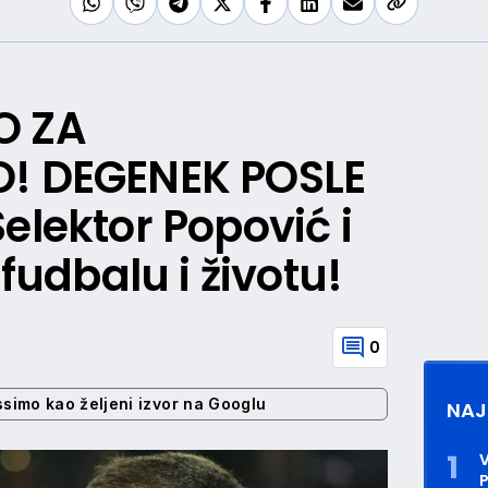
O ZA
O! DEGENEK POSLE
elektor Popović i
 fudbalu i životu!
0
ssimo kao željeni izvor na Googlu
NAJ
P