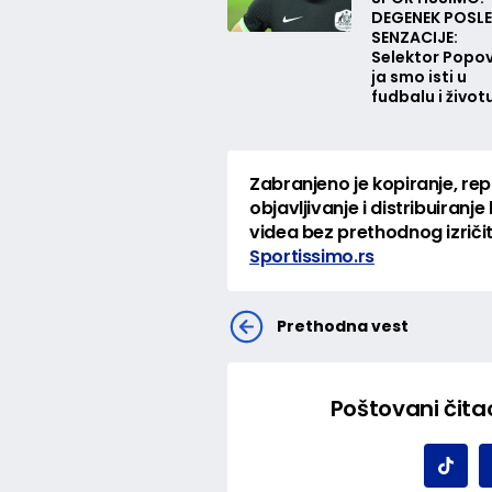
DEGENEK POSLE
SENZACIJE:
Selektor Popovi
ja smo isti u
fudbalu i život
Zabranjeno je kopiranje, re
objavljivanje i distribuiranje 
videa bez prethodnog izrič
Sportissimo.rs
Prethodna vest
Poštovani čitao