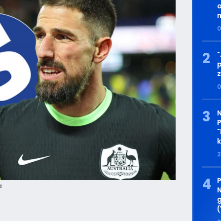
o
n
0
"
p
0
P
"
k
2
a
N
g