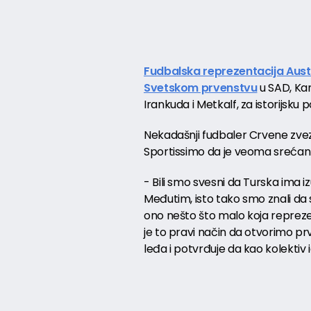
Fudbalska reprezentacija Austr
Svetskom prvenstvu
u SAD, Kan
Irankuda i Metkalf, za istorijsku
Nekadašnji fudbaler Crvene zv
Sportissimo da je veoma srećan z
- Bili smo svesni da Turska ima i
Međutim, isto tako smo znali da 
ono nešto što malo koja reprez
je to pravi način da otvorimo pr
leđa i potvrđuje da kao kolekti