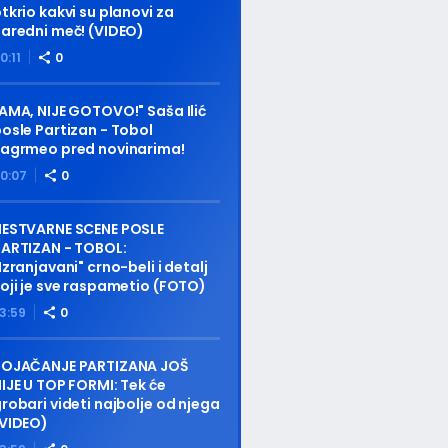
tkrio kakvi su planovi za
aredni meč! (VIDEO)
0:11
0
AMA, NIJE GOTOVO!" Saša Ilić
osle Partizan - Tobol
zagrmeo pred novinarima!
0:07
0
NESTVARNE SCENE POSLE
ARTIZAN - TOBOL:
Izranjavani" crno-beli i detalj
oji je sve raspametio (FOTO)
3:59
0
POJAČANJE PARTIZANA JOŠ
IJE U TOP FORMI: Tek će
robari videti najbolje od njega
(VIDEO)