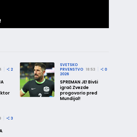
SVETSKO
4
2
PRVENSTVO
18:53
0
2026
JA
SPREMAN JE! Bivši
igrač Zvezde
ektor
progovorio pred
Mundijal!
9
3
A