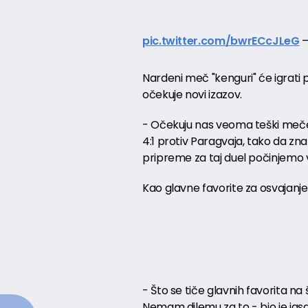
pic.twitter.com/bwrECcJLeG
—
Nardeni meč "kenguri" će igrati p
očekuje novi izazov.
- Očekuju nas veoma teški mečevi.
4:1 protiv Paragvaja, tako da z
pripreme za taj duel počinjemo v
Kao glavne favorite za osvajanje 
- Što se tiče glavnih favorita na
Nemam dilemu za to - bio je jasa