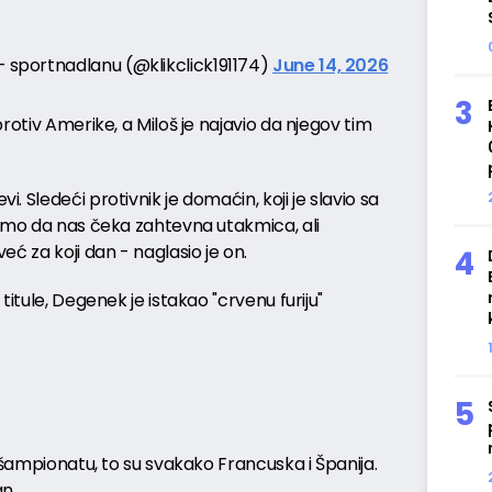
 sportnadlanu (@klikclick191174)
June 14, 2026
rotiv Amerike, a Miloš je najavio da njegov tim
 Sledeći protivnik je domaćin, koji je slavio sa
namo da nas čeka zahtevna utakmica, ali
eć za koji dan - naglasio je on.
titule, Degenek je istakao "crvenu furiju"
 šampionatu, to su svakako Francuska i Španija.
n.