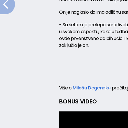
On je naglasio da ima odličnu s
- Sa šefom je prelepo sarađivati
u svakom aspektu, kako u fudbalu
ovde prvenstveno da bih učio i r
zaključio je on.
Više o
Milošu Degeneku
pročitaj
BONUS VIDEO