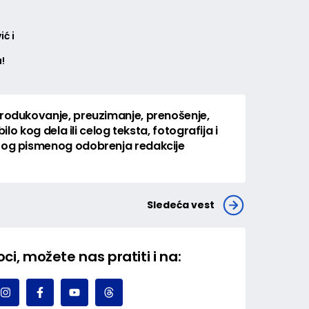
ć i
u!
produkovanje, preuzimanje, prenošenje,
bilo kog dela ili celog teksta, fotografija i
itog pismenog odobrenja redakcije
Sledeća vest
ci, možete nas pratiti i na: