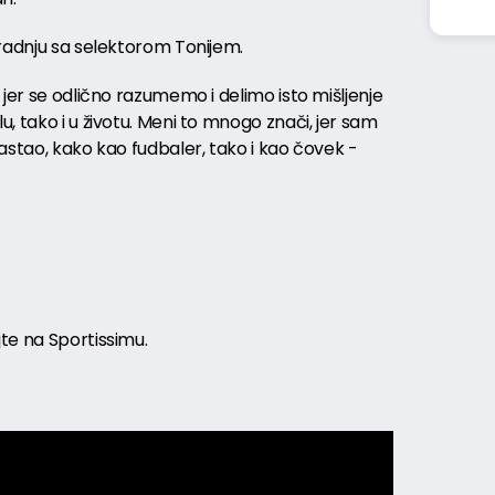
aradnju sa selektorom Tonijem.
 jer se odlično razumemo i delimo isto mišljenje
, tako i u životu. Meni to mnogo znači, jer sam
astao, kako kao fudbaler, tako i kao čovek -
te na Sportissimu.