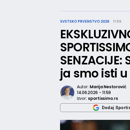
SVETSKO PRVENSTVO 2026
11:59
EKSKLUZIVN
SPORTISSIM
SENZACIJE: S
ja smo isti u
Autor:
Marija Nestorović
14.06.2026 - 11:59
Izvor:
sportissimo.rs
Dodaj Sporti