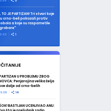
3:59
0
, TO JE PARTIZAN! Tri stvari koje
u crno-beli pokazali protiv
obola a koje su raspametile
grobare"
3:43
1
ČITANIJE
PARTIZAN U PROBLEMU ZBOG
NOVCA: Penjarojina velika želja
sve dalje od crno-belih
19:08
14
ŠOK! BASTIJAN UCENJIVAO ANU:
Evo šta je preljubnik radio