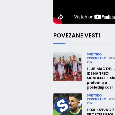
POVEZANE VESTI
SVETSKO
PRVENSTVO
10:1
2026
LJUBIMAC DELI
IDE NA TREĆI
MUNDIJAL: Sel
prelomio u
poslednji čas!
SVETSKO
PRVENSTVO
11:5
2026
EKSKLUZIVNO Z
SPORTISSIMO!