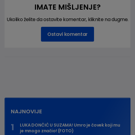
IMATE MIŠLJENJE?
Ukoliko želite da ostavite komentar, kliknite na dugme.
Ostavi komentar
NAJNOVIJE
LUKA DONČIĆ U SUZAMA! Umro je čovek koji mu
je mnogo značio! (FOTO)