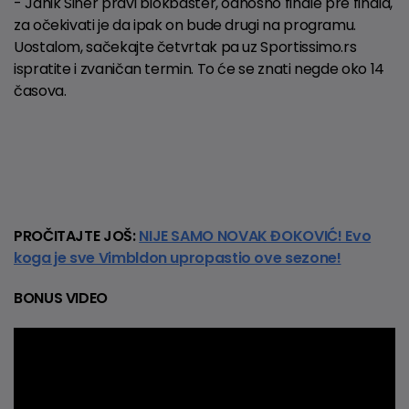
- Janik Siner pravi blokbaster, odnosno finale pre finala,
za očekivati je da ipak on bude drugi na programu.
Uostalom, sačekajte četvrtak pa uz Sportissimo.rs
ispratite i zvaničan termin. To će se znati negde oko 14
časova.
PROČITAJTE JOŠ:
NIJE SAMO NOVAK ĐOKOVIĆ! Evo
koga je sve Vimbldon upropastio ove sezone!
BONUS VIDEO