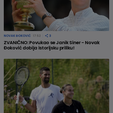
NOVAK ĐOKOVIĆ
17:52
3
ZVANIČNO: Povukao se Janik Siner - Novak
Đoković dobija istorijsku priliku!