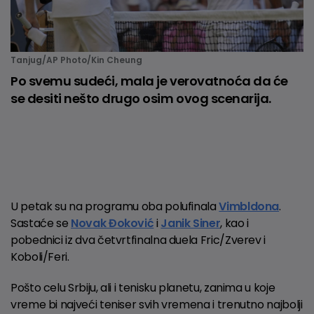
Tanjug/AP Photo/Kin Cheung
Po svemu sudeći, mala je verovatnoća da će
se desiti nešto drugo osim ovog scenarija.
U petak su na programu oba polufinala
Vimbldona
.
Sastaće se
Novak Đoković
i
Janik Siner
, kao i
pobednici iz dva četvrtfinalna duela Fric/Zverev i
Koboli/Feri.
Pošto celu Srbiju, ali i tenisku planetu, zanima u koje
vreme bi najveći teniser svih vremena i trenutno najbolji