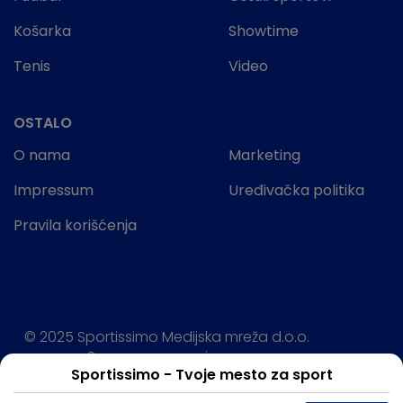
Košarka
Showtime
Tenis
Video
OSTALO
O nama
Marketing
Impressum
Uređivačka politika
Pravila korišćenja
© 2025 Sportissimo Medijska mreža d.o.o.
Sva prava rezervisana.
Sportissimo - Tvoje mesto za sport
Powered by: