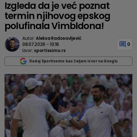
Izgleda da je već poznat
termin njihovog epskog
polufinala Vimbldona!
Autor:
Aleksa Radosavljević
08.07.2026 - 10:16
0
Izvor:
sportissimo.rs
Dodaj Sportissimo kao željeni izvor na Googlu