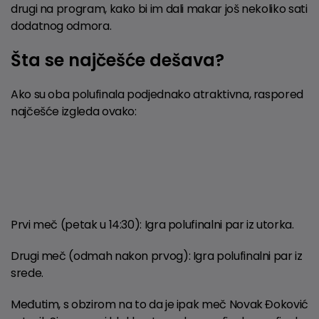
drugi na program, kako bi im dali makar još nekoliko sati
dodatnog odmora.
Šta se najčešće dešava?
Ako su oba polufinala podjednako atraktivna, raspored
najčešće izgleda ovako:
Prvi meč (petak u 14:30): Igra polufinalni par iz utorka.
Drugi meč (odmah nakon prvog): Igra polufinalni par iz
srede.
Međutim, s obzirom na to da je ipak meč Novak Đoković