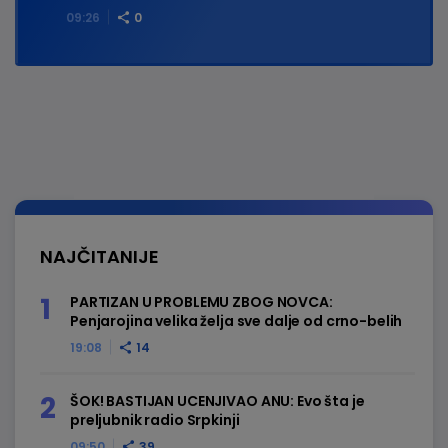
09:26
0
NAJČITANIJE
PARTIZAN U PROBLEMU ZBOG NOVCA:
Penjarojina velika želja sve dalje od crno-belih
19:08
14
ŠOK! BASTIJAN UCENJIVAO ANU: Evo šta je
preljubnik radio Srpkinji
09:50
39