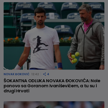
NOVAK ĐOKOVIĆ
12:42
4
ŠOKANTNA ODLUKA NOVAKA ĐOKOVIĆA: Nole
ponovo sa Goranom Ivaniševićem, a tu su i
drugi Hrvati