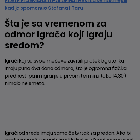
POSLE PLASMANA U POLUFINALE!Svi su se nasmejali
kad je spomenuo Stefana i Taru
Šta je sa vremenom za
odmor igrača koji igraju
sredom?
Igrači koji su svoje mečeve završili proteklog utorka
imaju puna dva dana odmora, što je ogromna fizička
prednost, pa im igranje u prvom terminu (oko 14:30)
nimalo ne smeta.
Igrači od srede imaju samo četvrtak za predah. Ako bi