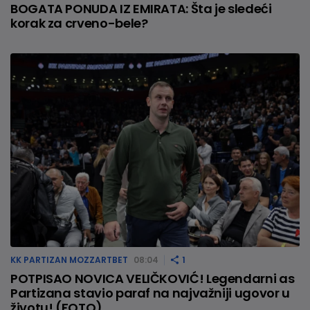
BOGATA PONUDA IZ EMIRATA: Šta je sledeći
korak za crveno-bele?
KK PARTIZAN MOZZARTBET
08:04
1
POTPISAO NOVICA VELIČKOVIĆ! Legendarni as
Partizana stavio paraf na najvažniji ugovor u
životu! (FOTO)