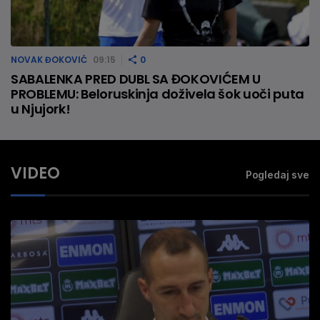
NOVAK ĐOKOVIĆ
09:15
0
SABALENKA PRED DUBL SA ĐOKOVIĆEM U
PROBLEMU: Beloruskinja doživela šok uoči puta
u Njujork!
VIDEO
Pogledaj sve