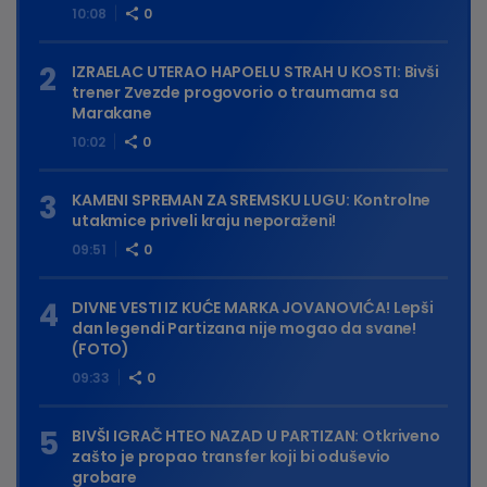
10:08
0
IZRAELAC UTERAO HAPOELU STRAH U KOSTI: Bivši
trener Zvezde progovorio o traumama sa
Marakane
10:02
0
KAMENI SPREMAN ZA SREMSKU LUGU: Kontrolne
utakmice priveli kraju neporaženi!
09:51
0
DIVNE VESTI IZ KUĆE MARKA JOVANOVIĆA! Lepši
dan legendi Partizana nije mogao da svane!
(FOTO)
09:33
0
BIVŠI IGRAČ HTEO NAZAD U PARTIZAN: Otkriveno
zašto je propao transfer koji bi oduševio
grobare