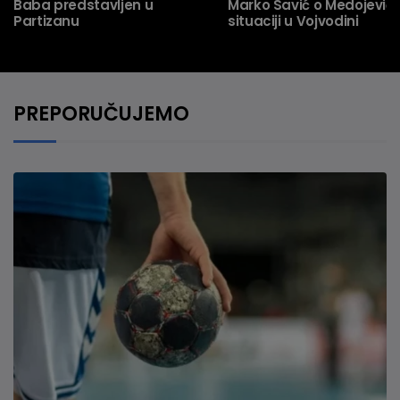
Baba predstavljen u
Marko Savić o Medojeviću
Partizanu
situaciji u Vojvodini
PREPORUČUJEMO