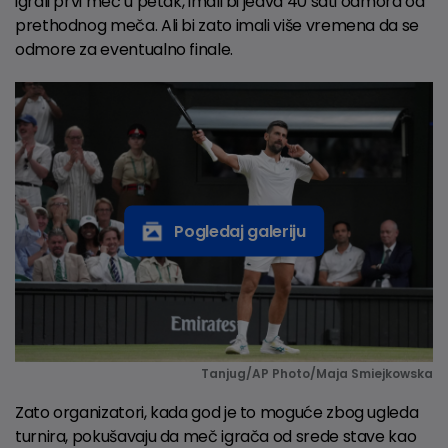
igrali prvi meč u petak, imali bi jedva 40 sati odmora od
prethodnog meča. Ali bi zato imali više vremena da se
odmore za eventualno finale.
Pogledaj galeriju
Tanjug/AP Photo/Maja Smiejkowska
Zato organizatori, kada god je to moguće zbog ugleda
turnira, pokušavaju da meč igrača od srede stave kao