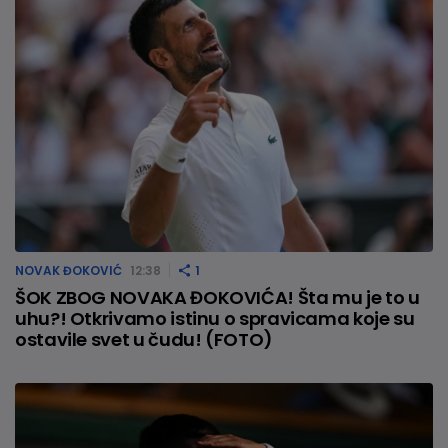
NOVAK ĐOKOVIĆ
12:38
1
ŠOK ZBOG NOVAKA ĐOKOVIĆA! Šta mu je to u
uhu?! Otkrivamo istinu o spravicama koje su
ostavile svet u čudu! (FOTO)