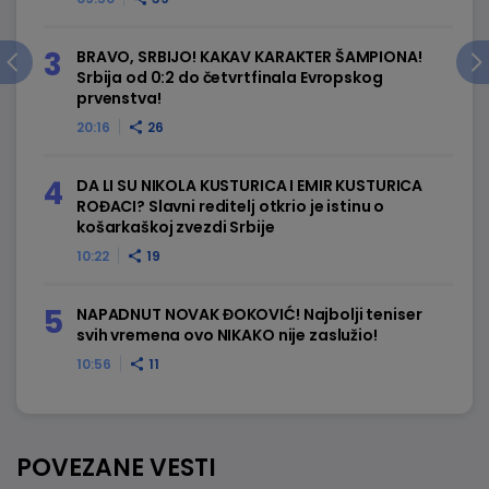
BRAVO, SRBIJO! KAKAV KARAKTER ŠAMPIONA!
Srbija od 0:2 do četvrtfinala Evropskog
prvenstva!
20:16
26
DA LI SU NIKOLA KUSTURICA I EMIR KUSTURICA
ROĐACI? Slavni reditelj otkrio je istinu o
košarkaškoj zvezdi Srbije
10:22
19
NAPADNUT NOVAK ĐOKOVIĆ! Najbolji teniser
svih vremena ovo NIKAKO nije zaslužio!
10:56
11
POVEZANE VESTI