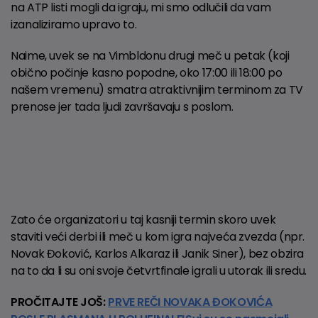
na ATP listi mogli da igraju, mi smo odlučili da vam
izanaliziramo upravo to.
Naime, uvek se na Vimbldonu drugi meč u petak (koji
obično počinje kasno popodne, oko 17:00 ili 18:00 po
našem vremenu) smatra atraktivnijim terminom za TV
prenose jer tada ljudi završavaju s poslom.
Zato će organizatori u taj kasniji termin skoro uvek
staviti veći derbi ili meč u kom igra najveća zvezda (npr.
Novak Đoković, Karlos Alkaraz ili Janik Siner), bez obzira
na to da li su oni svoje četvrtfinale igrali u utorak ili sredu.
PROČITAJTE JOŠ:
PRVE REČI NOVAKA ĐOKOVIĆA