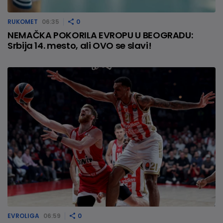
RUKOMET
06:35
0
NEMAČKA POKORILA EVROPU U BEOGRADU:
Srbija 14. mesto, ali OVO se slavi!
EVROLIGA
06:59
0