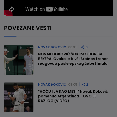
POVEZANE VESTI
NOVAK ĐOKOVIĆ
00:31
0
NOVAK ĐOKOVIĆ ŠOKIRAO BORISA
BEKERA! Ovako je bivši Srbinov trener
reagovao posle epskog četvrtfinala
NOVAK ĐOKOVIĆ
08:05
2
"HOĆU I JA KAO MESI!" Novak Đoković
pomenuo Argentinca - OVO JE
RAZLOG (VIDEO)