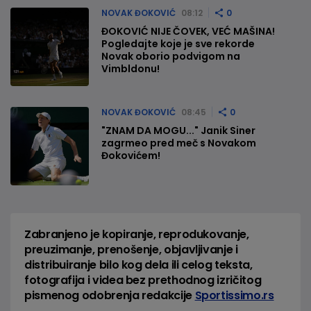
NOVAK ĐOKOVIĆ
08:12
0
ĐOKOVIĆ NIJE ČOVEK, VEĆ MAŠINA!
Pogledajte koje je sve rekorde
Novak oborio podvigom na
Vimbldonu!
NOVAK ĐOKOVIĆ
08:45
0
"ZNAM DA MOGU..." Janik Siner
zagrmeo pred meč s Novakom
Đokovićem!
Zabranjeno je kopiranje, reprodukovanje,
preuzimanje, prenošenje, objavljivanje i
distribuiranje bilo kog dela ili celog teksta,
fotografija i videa bez prethodnog izričitog
pismenog odobrenja redakcije
Sportissimo.rs