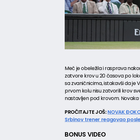
Meč je obeležila i rasprava nako
zatvore krov u 20 časova po lo
sa zvaničnicima, istakavši da je 
prvom kolu nisu zatvorili krov sv
nastavljen pod krovom. Novaka u
PROČITAJTE JOŠ:
NOVAK ĐOKOV
Srbinov trener reagovao posle
BONUS VIDEO