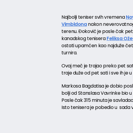
Najbolji teniser svih vremena
No
Vimbldona
nakon neverovatnog
terenu. Đoković je posle čak pe
kanadskog tenisera
Feliksa Ože
ostati upamćen kao najduže četvr
turnira.
Ovaj meč je trajao preko pet sati,
traje duže od pet sati i sve ih je u 
Markosa Bagdatisa je dobio pos
bolji od Stanslasa Vavrinke bio u
Posle čak 315 minuta je savlada
Isto tenisera je pobedio u sada 