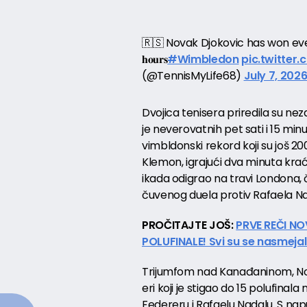
🇷🇸 Novak Djokovic has won eve
𝐡𝐨𝐮𝐫𝐬
#Wimbledon
pic.twitter
(@TennisMyLife68)
July 7, 202
Dvojica tenisera priredila su nez
je neverovatnih pet sati i 15 min
vimbldonski rekord koji su još 20
Klemon, igrajući dva minuta kraće
ikada odigrao na travi Londona, či
čuvenog duela protiv Rafaela Na
PROČITAJTE JOŠ:
PRVE REČI N
POLUFINALE! Svi su se nasmejal
Trijumfom nad Kanađaninom, Novak
eri koji je stigao do 15 polufina
Federeru i Rafaelu Nadalu. S napu