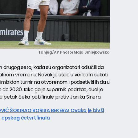
Tanjug/AP Photo/Maja Smiejkowska
n drugog seta, kada su organizatori odlučili da
kalnom vremenu. Novak je ušao u verbalni sukob
Vimbldon turnir na otvorenom i podsetivši ih da u
e do 20.30. Iako ga je suparnik podržao, duel je
 petak čeka polufinale protiv Janika Sinera.
IĆ ŠOKIRAO BORISA BEKERA! Ovako je bivši
 epskog četvrtfinala