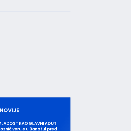
NOVIJE
MLADOST KAO GLAVNI ADUT:
oznić veruje u Banatul pred