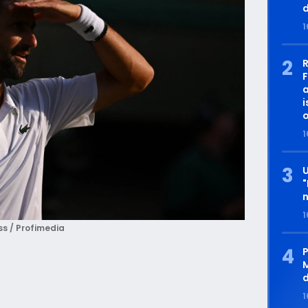
d
1
a
i
o
1
"
n
1
s / Profimedia
P
M
1