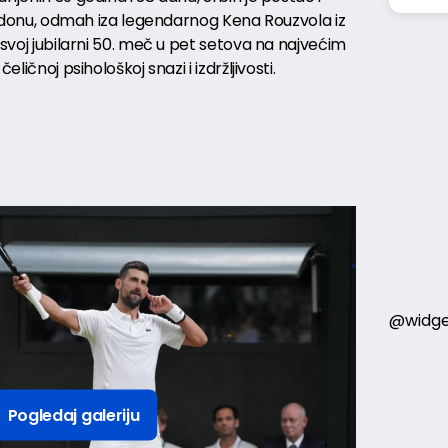
 Londonu, odmah iza legendarnog Kena Rouzvola iz
 svoj jubilarni 50. meč u pet setova na najvećim
eličnoj psihološkoj snazi i izdržljivosti.
@widge
Pogledaj galeriju