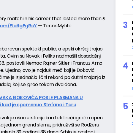
ry match in his career that lasted more than 𝟓
.com/FIa9gFgRcY
— TennisMyLife
6
aboravan spektakl publici, a epski okršaj trajao
uta. Ovim su Novak i Feliks nadmašili dosadašnji
08. postavili Nemac Rajner Šitler i Francuz Arno
. Ujedno, ovo je najduži meč koji je Đoković
me je izjednačio lični rekord po dužini trajanja iz
dala, koji se igrao tokom dva dana.
OVAKA ĐOKOVIĆA POSLE PLASMANA U
i kad je spomenuo Stefana i Taru
 je ušao u istoriju kao tek treći igrač u open
la na jednom grend slemu, pridruživši se Rodžeru
njenih 39 godina i 38 dana, Srbin je postao i