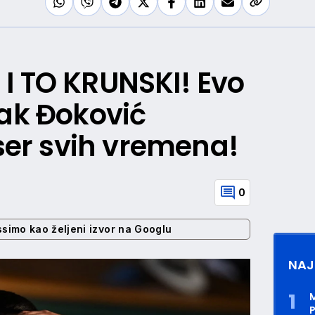
I TO KRUNSKI! Evo
vak Đoković
iser svih vremena!
0
ssimo kao željeni izvor na Googlu
NAJ
P