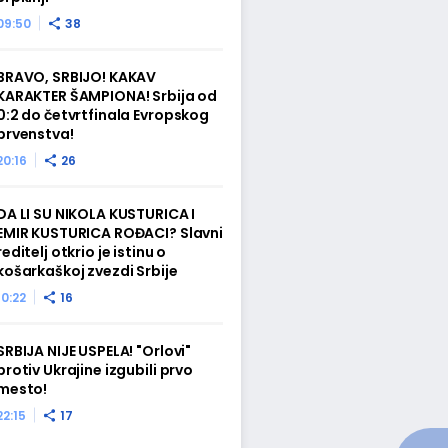
09:50
38
BRAVO, SRBIJO! KAKAV
KARAKTER ŠAMPIONA! Srbija od
0:2 do četvrtfinala Evropskog
prvenstva!
20:16
26
DA LI SU NIKOLA KUSTURICA I
EMIR KUSTURICA ROĐACI? Slavni
reditelj otkrio je istinu o
košarkaškoj zvezdi Srbije
10:22
16
SRBIJA NIJE USPELA! "Orlovi"
protiv Ukrajine izgubili prvo
mesto!
22:15
17