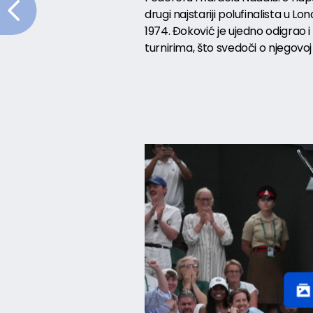
drugi najstariji polufinalista u
1974. Đoković je ujedno odigrao i
turnirima, što svedoči o njegovoj č