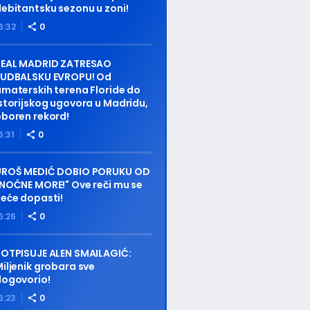
ebitantsku sezonu u zoni!
6:32
0
REAL MADRID ZATRESAO
FUDBALSKU EVROPU! Od
materskih terena Floride do
storijskog ugovora u Madridu,
boren rekord!
6:31
0
UROŠ MEDIĆ DOBIO PORUKU OD
NOĆNE MORE!" Ove reči mu se
eće dopasti!
6:26
0
OTPISUJE ALEN SMAILAGIĆ:
iljenik grobara sve
dogovorio!
6:23
0