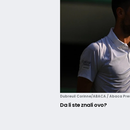
Dubreuil Corinne/ABACA / Abaca Pres
Da li ste znali ovo?