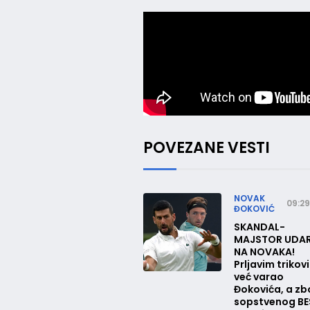
POVEZANE VESTI
NOVAK
09:29
ĐOKOVIĆ
SKANDAL-
MAJSTOR UDA
NA NOVAKA!
Prljavim triko
već varao
Đokovića, a z
sopstvenog B