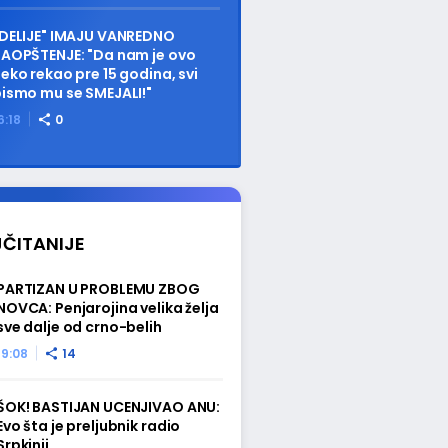
DELIJE" IMAJU VANREDNO
AOPŠTENJE: "Da nam je ovo
eko rekao pre 15 godina, svi
ismo mu se SMEJALI!"
6:18
0
ČITANIJE
PARTIZAN U PROBLEMU ZBOG
NOVCA: Penjarojina velika želja
sve dalje od crno-belih
19:08
14
ŠOK! BASTIJAN UCENJIVAO ANU:
Evo šta je preljubnik radio
Srpkinji