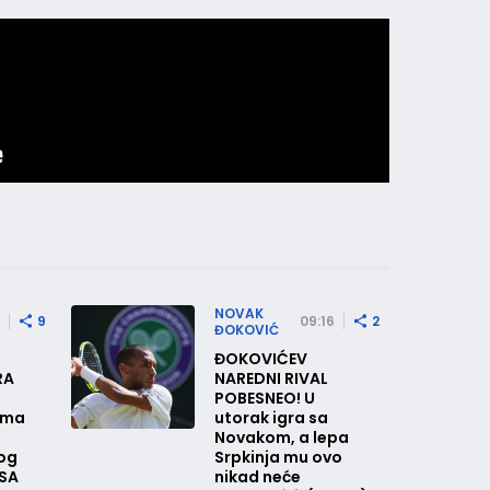
NOVAK
9
09:16
2
ĐOKOVIĆ
ĐOKOVIĆEV
RA
NAREDNI RIVAL
POBESNEO! U
vima
utorak igra sa
Novakom, a lepa
bog
Srpkinja mu ovo
ESA
nikad neće