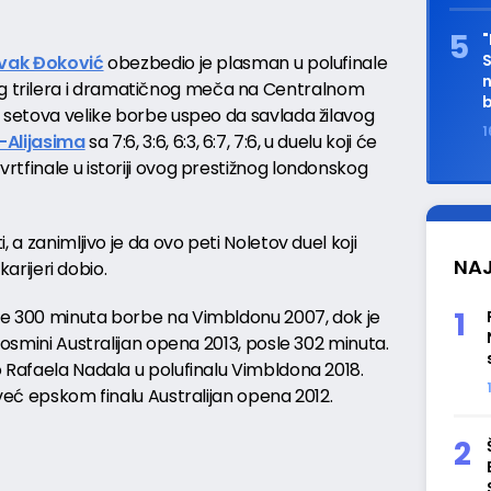
"
S
vak Đoković
obezbedio je plasman u polufinale
n
 trilera i dramatičnog meča na Centralnom
b
t setova velike borbe uspeo da savlada žilavog
1
-Alijasima
sa 7:6, 3:6, 6:3, 6:7, 7:6, u duelu koji će
tfinale u istoriji ovog prestižnog londonskog
 a zanimljivo je da ovo peti Noletov duel koji
NAJ
karijeri dobio.
le 300 minuta borbe na Vimbldonu 2007, dok je
 osmini Australijan opena 2013, posle 302 minuta.
o Rafaela Nadala u polufinalu Vimbldona 2018.
već epskom finalu Australijan opena 2012.